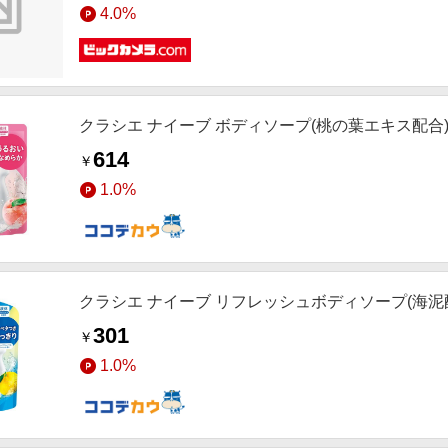
4.0%
クラシエ ナイーブ ボディソープ(桃の葉エキス配合) 詰
614
￥
1.0%
クラシエ ナイーブ リフレッシュボディソープ(海泥配
301
￥
1.0%