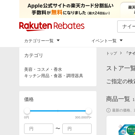
カテゴリー一覧
イベント一覧
トップ
「
ナイ
カテゴリ
ストア一
美容・コスメ・香水
キッチン用品・食器・調理器具
ご指定の検
商品一覧
価格
1
最新の価格、
0
円
300,000
円+
〜