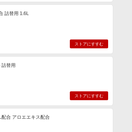
詰替用 1.6L
ストアにすすむ
 詰替用
ストアにすすむ
mL配合 アロエエキス配合