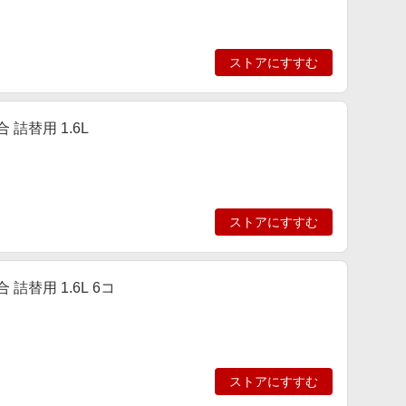
ストアにすすむ
詰替用 1.6L
ストアにすすむ
替用 1.6L 6コ
ストアにすすむ