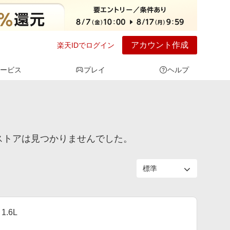
アカウント作成
楽天IDでログイン
ービス
プレイ
ヘルプ
ストアは見つかりませんでした。
.6L