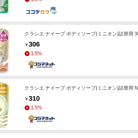
クラシエ ナイーブ ボディソープ(ミニオン)詰替用 3
306
￥
1.5%
クラシエ ナイーブ ボディソープ(ミニオン)詰替用 
310
￥
1.5%