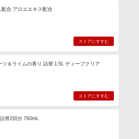
mL配合 アロエエキス配合
ストアにすすむ
＆ライムの香り 詰替 1.5L ディープクリア
ストアにすすむ
替2回分 760mL