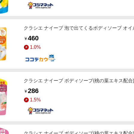
クラシエ ナイーブ 泡で出てくるボディソープ オイルイ
460
￥
1.0%
クラシエ ナイーブ ボディソープ(桃の葉エキス配合)
286
￥
1.5%
クラシエ ナイーブ ボディソープ(桃の葉エキス配合)詰