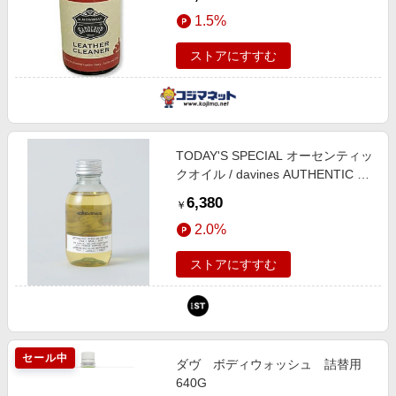
1.5%
ストアにすすむ
TODAY'S SPECIAL オーセンティッ
クオイル / davines AUTHENTIC ク
リア ヘルスケア トゥデイズスペシ
6,380
￥
ャル 360128 and ST アンドエステ
2.0%
ィ（旧ドットエスティ）
ストアにすすむ
セール中
ダヴ ボディウォッシュ 詰替用
640G