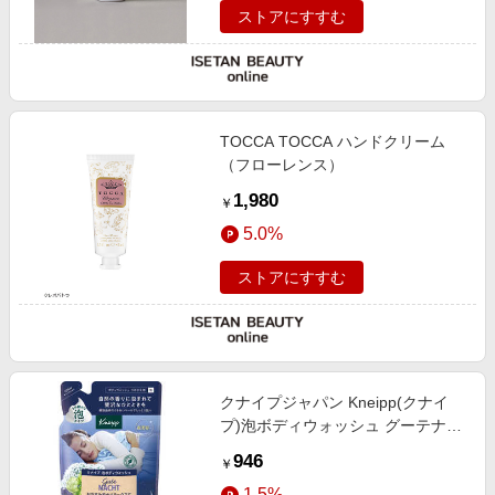
ストアにすすむ
TOCCA TOCCA ハンドクリーム
（フローレンス）
1,980
￥
5.0%
ストアにすすむ
クナイプジャパン Kneipp(クナイ
プ)泡ボディウォッシュ グーテナハ
ト リフィル 詰替 400g ホップ＆バ
946
￥
レリアン
1.5%