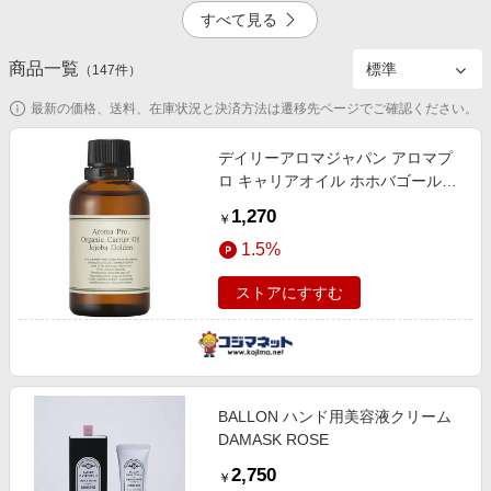
エンタメ
すべて見る
楽天サービス特集
スポーツ・アウトドア・ゴルフ
旅行特集
商品一覧
2.5%
5.0%
（
147
件）
インテリア・寝具
わくわく夏特集
最新の価格、送料、在庫状況と決済方法は遷移先ページでご確認ください。
ペット・花・DIY・車
とことん買い物チャレンジ
旅行・レジャー・ホテル予約
デイリーアロマジャパン アロマプ
Apple公式サイト×楽天カード分割払い
ロ キャリアオイル ホホバゴールデ
4.0%
生活・お役立ち
ン65ML アロマプロ アロマプロキ
Qoo10メガポ
1,270
￥
ャリアオイルホホバゴー
金融・マネー・保険
Samsung ボーナスキャンペーン
1.5%
デジタルコンテンツ
週末の高還元 夏の長期版
ストアにすすむ
ビジネス・その他サービス
BALLON ハンド用美容液クリーム
DAMASK ROSE
2,750
￥