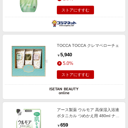
ストアにすすむ
TOCCA TOCCA クレマベローチェ
5,940
￥
5.0%
ストアにすすむ
アース製薬 ウルモア 高保湿入浴液
ボタニカル つめかえ用 480ml ナチ
ュラルハーブの香り
659
￥