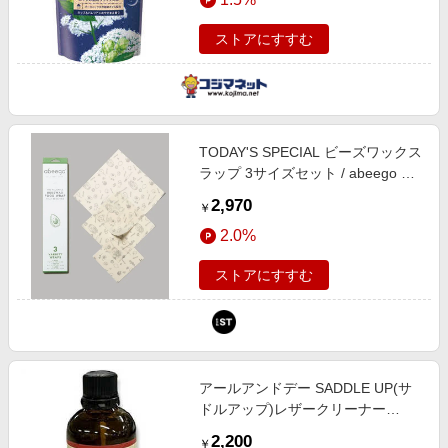
ストアにすすむ
TODAY'S SPECIAL ビーズワックス
ラップ 3サイズセット / abeego ク
リア キッチン・ダイニング トゥデ
2,970
￥
イズスペシャル 344836 and ST ア
2.0%
ンドエスティ（旧ドットエスティ）
ストアにすすむ
アールアンドデー SADDLE UP(サ
ドルアップ)レザークリーナー
100mL
2,200
￥