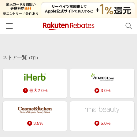
ホーム
ストア一覧
カテゴリー一覧
（
7
件）
百貨店・総合ECモール
イベント一覧
ファッション・インナー・小物
リーベイツ注目ストア
ヘルプ
食品・スイーツ・お酒
最大2.0%
3.0%
初回購入者限定特典
友達紹介
日用品・キッチン用品
対象ストア新規限定特典
コスメ・健康・医薬品
楽天IDでログイン/会員登録
新着ストアのご紹介
キッズ・ベビー用品
3.5%
5.0%
電子書籍特集
家電・PC・スマホ・カメラ
楽天ペイ導入ストア