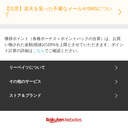
【注意】楽天を装った不審なメールやSMSについ
て
獲得ポイント（各種ボーナス＋ポイントバックの合算）は、お買
い物された金額(税抜)の20%を上限とさせていただきます。ポイン
ト計算の詳細は
こちら
でご確認ください。
リーベイツについて
会社概要
その他のサービス
ご利用ガイド
楽天市場
ストア＆ブランド
サイトマップ
楽天モバイル
ユニクロオンラインストア
リーベイツ 公式アプリ
GU（ジーユー）
リーベイツ ポイントアシスト
資生堂オンラインストア
ヘルプ・お問い合わせ