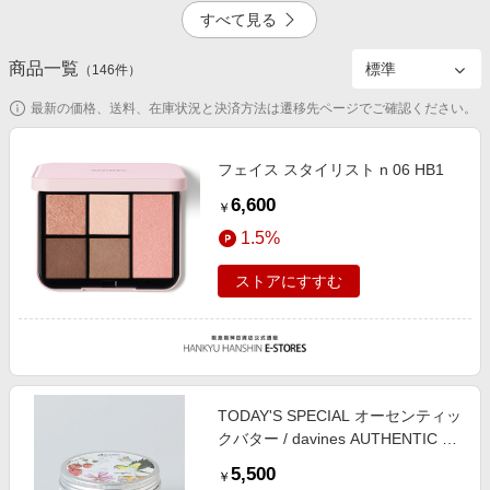
エンタメ
すべて見る
楽天サービス特集
スポーツ・アウトドア・ゴルフ
旅行特集
商品一覧
2.5%
5.0%
（
146
件）
インテリア・寝具
わくわく夏特集
最新の価格、送料、在庫状況と決済方法は遷移先ページでご確認ください。
ペット・花・DIY・車
とことん買い物チャレンジ
旅行・レジャー・ホテル予約
フェイス スタイリスト n 06 HB1
Apple公式サイト×楽天カード分割払い
4.0%
生活・お役立ち
6,600
Qoo10メガポ
￥
金融・マネー・保険
1.5%
Samsung ボーナスキャンペーン
デジタルコンテンツ
週末の高還元 夏の長期版
ストアにすすむ
ビジネス・その他サービス
TODAY'S SPECIAL オーセンティッ
クバター / davines AUTHENTIC ク
リア ヘルスケア トゥデイズスペシ
5,500
￥
ャル 360127 and ST アンドエステ