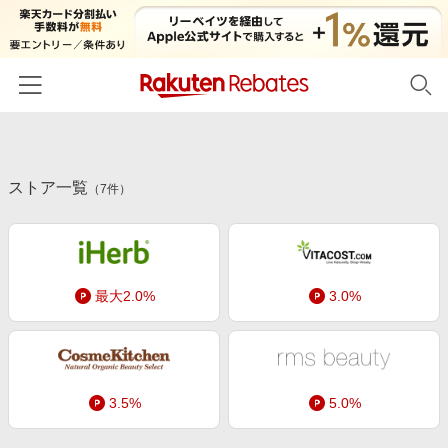
ホーム
ストア一覧
カテゴリー一覧
（
7
件）
百貨店・総合ECモール
イベント一覧
ファッション・インナー・小物
リーベイツ注目ストア
ヘルプ
食品・スイーツ・お酒
最大2.0%
3.0%
初回購入者限定特典
友達紹介
日用品・キッチン用品
対象ストア新規限定特典
コスメ・健康・医薬品
楽天IDでログイン/会員登録
新着ストアのご紹介
キッズ・ベビー用品
3.5%
5.0%
電子書籍特集
家電・PC・スマホ・カメラ
楽天ペイ導入ストア