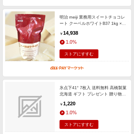
エンタメ
楽天サービス特集
スポーツ・アウトドア・ゴルフ
旅行特集
明治 meiji 業務用スイートチョコレ
インテリア・寝具
ート クーベルホワイトB37 1kg ×4
わくわく夏特集
袋 ホワイトチョコ 製菓 クリスマス
14,938
ペット・花・DIY・車
￥
バレンタイン ホワイトデー ケ
とことん買い物チャレンジ
1.0%
旅行・レジャー・ホテル予約
Apple公式サイト×楽天カード分割払い
生活・お役立ち
ストアにすすむ
Qoo10メガポ
金融・マネー・保険
Samsung ボーナスキャンペーン
デジタルコンテンツ
週末の高還元 夏の長期版
ビジネス・その他サービス
氷点下41° 7枚入 送料無料 高橋製菓
北海道 ギフト プレゼント 贈り物
お菓子 スイーツ チョコ ホワイトデ
1,220
￥
ー バレンタイン
1.0%
ストアにすすむ