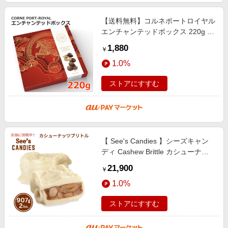
【送料無料】コルネポートロイヤル
エンチャンテッドボックス 220g 20
粒 アソート ベルギーチョコレート
1,880
￥
スイーツ お菓子 CORNE PORT-
1.0%
ROY
ストアにすすむ
【 See's Candies 】シーズキャン
ディ Cashew Brittle カシューナッ
ツブリトル 2 lb/907g
21,900
￥
1.0%
ストアにすすむ