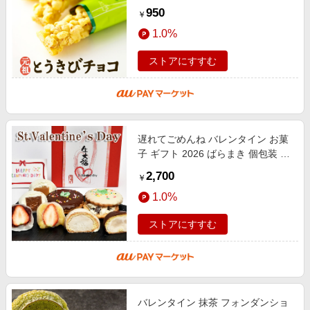
きびチョコ ホワイト プレゼント ギ
950
￥
フト お土産 バレンタイン
1.0%
ストアにすすむ
遅れてごめんね バレンタイン お菓
子 ギフト 2026 ばらまき 個包装 チ
ョコ プレゼント チョコ以外 義理チ
2,700
￥
ョコ 本命 小分け 面白い 大量
1.0%
ストアにすすむ
バレンタイン 抹茶 フォンダンショ