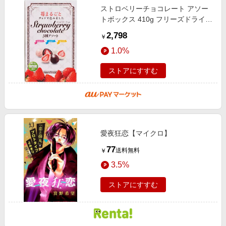
ストロベリーチョコレート アソー
トボックス 410g フリーズドライ
個包装 手土産 ホワイト ミルク ス
2,798
￥
トロベリー Strawberry Chocolate
1.0%
As
ストアにすすむ
愛夜狂恋【マイクロ】
77
送料無料
￥
3.5%
ストアにすすむ