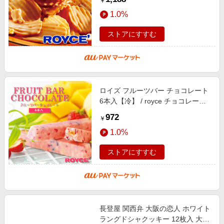
￥
v_brand
1.0%
ストアにすすむ
ロイズ フルーツバー チョコレート
6本入【冷】 / royce チョコレート
おしゃれ かわいい いちご バナナ
972
￥
ナッツ バレンタイン / v_brand
1.0%
ストアにすすむ
長登屋 関西弁 大阪の恋人 ホワイト
ラングドシャクッキー 12枚入 大阪