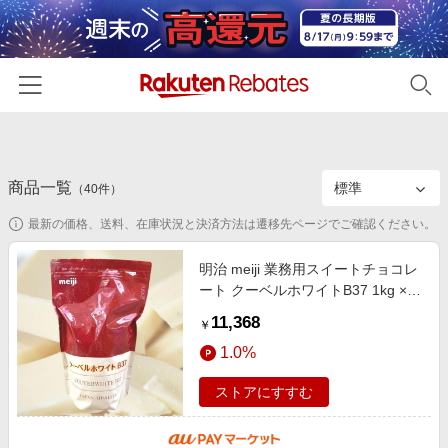
ホーム
商品一覧
カテゴリー一覧
（
40
件）
最新の価格、送料、在庫状況と決済方法は遷移先ページでご確認ください。
百貨店・総合ECモール
イベント一覧
ファッション・インナー・小物
明治 meiji 業務用スイートチョコレ
リーベイツ注目ストア
ヘルプ
ート クーベルホワイトB37 1kg ×3
食品・スイーツ・お酒
初回購入者限定特典
袋 ホワイトチョコ 製菓 クリスマス
11,368
友達紹介
￥
日用品・キッチン用品
バレンタイン ホワイトデー ケ
対象ストア新規限定特典
1.0%
コスメ・健康・医薬品
楽天IDでログイン/会員登録
新着ストアのご紹介
ストアにすすむ
キッズ・ベビー用品
電子書籍特集
家電・PC・スマホ・カメラ
楽天ペイ導入ストア