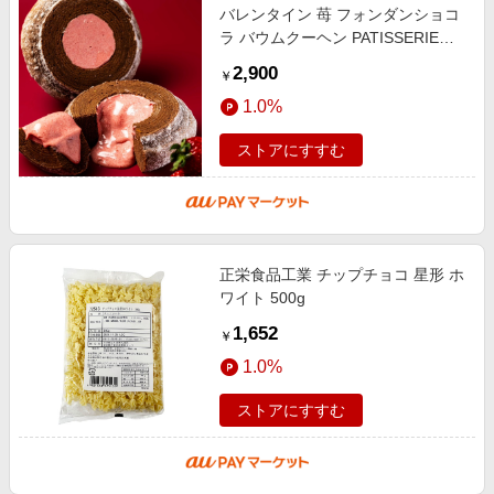
バレンタイン 苺 フォンダンショコ
ラ バウムクーヘン PATISSERIE
eibayashi ei BAUM バームクーヘン
2,900
￥
いちご スイーツ 洋菓子
1.0%
ストアにすすむ
正栄食品工業 チップチョコ 星形 ホ
ワイト 500g
1,652
￥
1.0%
ストアにすすむ