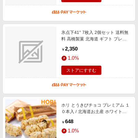
氷点下41° 7枚入 2個セット 送料無
料 高橋製菓 北海道 ギフト プレゼ
ント 贈り物 お菓子 スイーツ チョ
2,350
￥
コ ホワイトデーバレンタイン
1.0%
ストアにすすむ
ホリ とうきびチョコ プレミアム １
０本入 / 北海道お土産 ホワイトチ
ョコ クランチチョコレート バレン
648
￥
タイン ホワイトデー
1.0%