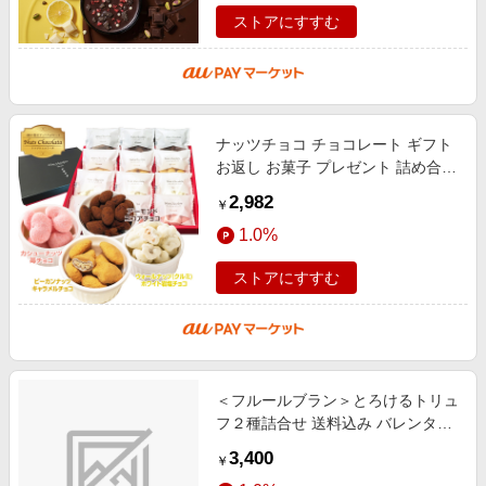
ストアにすすむ
ナッツチョコ チョコレート ギフト
お返し お菓子 プレゼント 詰め合わ
せ 個包装 低糖質 ミックスナッツ
2,982
￥
小分け スイーツ アーモンド ピ
1.0%
ストアにすすむ
＜フルールブラン＞とろけるトリュ
フ２種詰合せ 送料込み バレンタイ
ン
3,400
￥