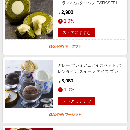
コラ バウムクーヘン PATISSERIE
eibayashi ei BAUM チョコ バーム
2,900
￥
クーヘン 抹茶バウムクーヘン
1.0%
ストアにすすむ
ガレー プレミアムアイスセット バ
レンタイン スイーツ アイス プレゼ
ント ギフト 贈り物 Galler 本命 友
3,980
￥
チョコ 御歳暮ギフト
1.0%
ストアにすすむ