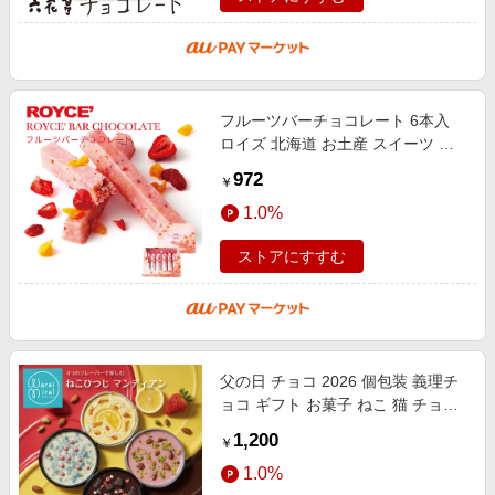
フルーツバーチョコレート 6本入
ロイズ 北海道 お土産 スイーツ ギ
フト 贈り物 バレンタイン ホワイト
972
￥
デー
1.0%
ストアにすすむ
父の日 チョコ 2026 個包装 義理チ
ョコ ギフト お菓子 ねこ 猫 チョコ
かわいい おしゃれ チョコレート マ
1,200
￥
ンディアン ショコラ 選べる 2
1.0%