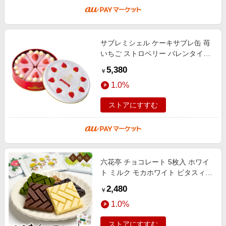
サブレミシェル ケーキサブレ缶 苺
いちご ストロベリー バレンタイン
ホワイトデー プレゼント ギフト お
5,380
￥
返し
1.0%
ストアにすすむ
六花亭 チョコレート 5枚入 ホワイ
ト ミルク モカホワイト ビタスィー
ト 抹茶ホワイト各1枚 詰め合わせ
2,480
￥
チョコレート ホワイトチョコレー
1.0%
ストアにすすむ