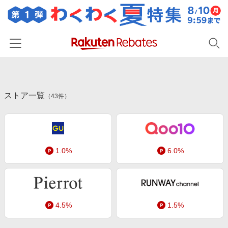
ホーム
ストア一覧
カテゴリー一覧
（
43
件）
百貨店・総合ECモール
イベント一覧
ファッション・インナー・小物
リーベイツ注目ストア
ヘルプ
食品・スイーツ・お酒
1.0%
6.0%
初回購入者限定特典
友達紹介
日用品・キッチン用品
対象ストア新規限定特典
コスメ・健康・医薬品
楽天IDでログイン/会員登録
新着ストアのご紹介
キッズ・ベビー用品
4.5%
1.5%
電子書籍特集
家電・PC・スマホ・カメラ
楽天ペイ導入ストア