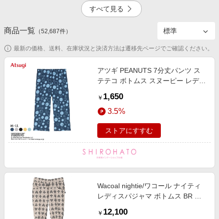
エンタメ
すべて見る
楽天サービス特集
スポーツ・アウトドア・ゴルフ
旅行特集
商品一覧
1.5%
4.5%
（
52,687
件）
インテリア・寝具
お中元特集2026
最新の価格、送料、在庫状況と決済方法は遷移先ページでご確認ください。
ペット・花・DIY・車
わくわく夏特集
旅行・レジャー・ホテル予約
アツギ PEANUTS 7分丈パンツ ス
とことん買い物チャレンジ
テテコ ボトムス スヌーピー レディ
2.0%
掲載終了
生活・お役立ち
ース ATSUGI
Apple公式サイト×楽天カード分割払い
1,650
￥
金融・マネー・保険
Qoo10メガポ
3.5%
デジタルコンテンツ
ストアにすすむ
ビジネス・その他サービス
3.0%
Wacoal nightie/ワコール ナイティ
レディスパジャマ ボトムス BR ル
ームウェア【三越伊勢丹/公式】
12,100
￥