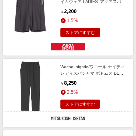
イムウェア LADIES' アクアスパッ
ツ3分丈 レディース チャコール
2,200
￥
008-310711-1101
1.5%
ストアにすすむ
Wacoal nightie/ワコール ナイティ
レディスパジャマ ボトムス BL
【三越伊勢丹/公式】
8,250
￥
2.5%
ストアにすすむ