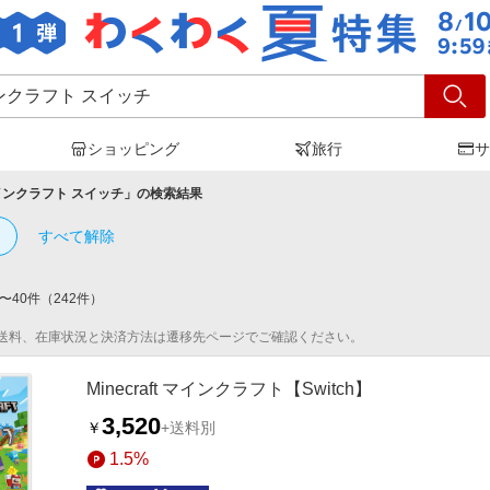
ショッピング
旅行
サ
インクラフト スイッチ
」の検索結果
すべて解除
〜
40
件
（
242
件）
送料、在庫状況と決済方法は遷移先ページでご確認ください。
Minecraft マインクラフト【Switch】
3,520
￥
+送料別
1.5%