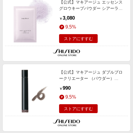
【公式】マキアージュ エッセンス
エンタメ
楽天サービス特集
グロウキープパウダー シアーラベ
スポーツ・アウトドア・ゴルフ
ンダー （レフィル） ＜フェイスパ
旅行特集
3,080
￥
ウダー＞ 8g/つや/透明感/化粧持ち
インテリア・寝具
お中元特集2026
9.5%
ペット・花・DIY・車
わくわく夏特集
ストアにすすむ
旅行・レジャー・ホテル予約
とことん買い物チャレンジ
生活・お役立ち
Apple公式サイト×楽天カード分割払い
金融・マネー・保険
Qoo10メガポ
デジタルコンテンツ
【公式】マキアージュ ダブルブロ
ークリエーター （パウダー）
ビジネス・その他サービス
GY921 （カートリッジ） ＜アイブ
990
￥
ロー＞ 0.3g/立体感
9.5%
ストアにすすむ