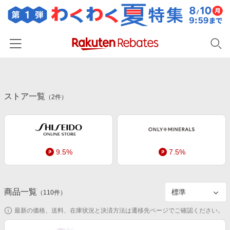
ホーム
ストア一覧
カテゴリー一覧
（
2
件）
百貨店・総合ECモール
イベント一覧
ファッション・インナー・小物
リーベイツ注目ストア
ヘルプ
食品・スイーツ・お酒
9.5%
7.5%
初回購入者限定特典
友達紹介
日用品・キッチン用品
対象ストア新規限定特典
コスメ・健康・医薬品
楽天IDでログイン/会員登録
新着ストアのご紹介
商品一覧
（
110
件）
キッズ・ベビー用品
電子書籍特集
最新の価格、送料、在庫状況と決済方法は遷移先ページでご確認ください。
家電・PC・スマホ・カメラ
楽天ペイ導入ストア