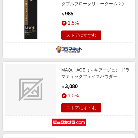
ダブルブロークリエーター (パウダ
ー) カートリッジ 〔アイブロウ〕
985
￥
BR711 ライトブラウン (0.3g)
1.5%
ストアにすすむ
MAQuillAGE（マキアージュ） ドラ
マティックフェイスパウダー
30（8g）［プレストパウダー］
3,080
￥
1.0%
ストアにすすむ