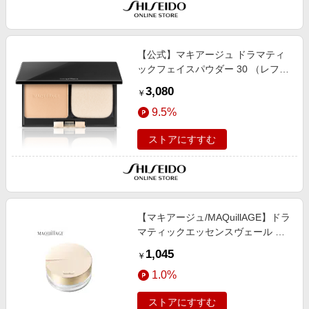
【公式】マキアージュ ドラマティ
ックフェイスパウダー 30 （レフィ
ル） ＜フェイスパウダー＞ 8g/透明
3,080
￥
感/カバー力/毛穴カバー/色ムラカバ
9.5%
ー
ストアにすすむ
【マキアージュ/MAQuillAGE】ドラ
マティックエッセンスヴェール ル
ースパウダー
1,045
￥
1.0%
ストアにすすむ