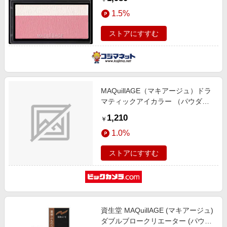
1.5%
ストアにすすむ
MAQuillAGE（マキアージュ）ドラ
マティックアイカラー （パウダ
ー） P 輝きラメカラー（0.6g）[ア
1,210
￥
イシャドウ] BL164 アクアマリンシ
1.0%
ュガー
ストアにすすむ
資生堂 MAQuillAGE (マキアージュ)
ダブルブロークリエーター (パウダ