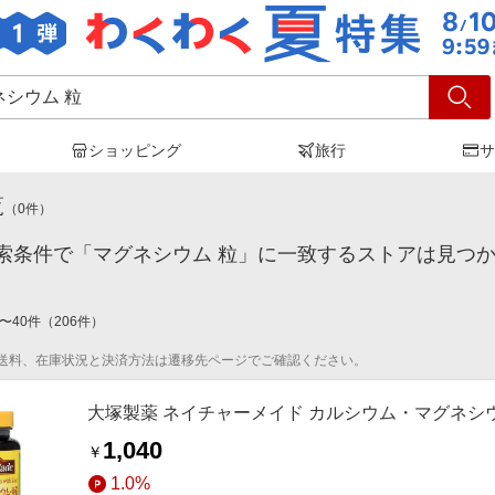
ショッピング
旅行
サ
ネシウム 粒
」の検索結果
覧
（
0
件）
索条件で「マグネシウム 粒」に一致するストアは見つ
〜
40
件
（
206
件）
送料、在庫状況と決済方法は遷移先ページでご確認ください。
大塚製薬 ネイチャーメイド カルシウム・マグネシウ
1,040
￥
1.0%