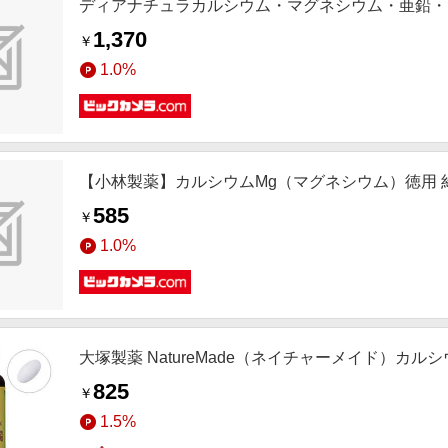
ディアナチュラカルシウム・マグネシウム・亜鉛・ビタ
1,370
￥
1.0%
【小林製薬】カルシウムMg（マグネシウム）徳用 約
585
￥
1.0%
大塚製薬 NatureMade（ネイチャーメイド）カ
825
￥
1.5%