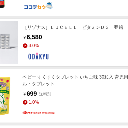
［リゾナス］ＬＵＣＥＬＬ ビタミンＤ３ 亜鉛 
6,580
￥
3.0%
ベビー すくすくタブレット いちご味 30粒入 育
ル・タブレット
699
￥
+送料別
1.0%