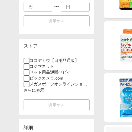
〜
適用する
ストア
ココデカウ【日用品通販】
コジマネット
ペット用品通販ペピイ
ビックカメラ.com
メガスポーツオンラインショッ
プ
さらに表示
適用する
詳細