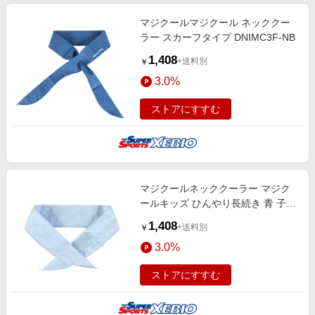
マジクールマジクール ネッククー
ラー スカーフタイプ DNIMC3F-NB
1,408
+送料別
￥
3.0%
ストアにすすむ
マジクールネッククーラー マジク
ールキッズ ひんやり長続き 青 子供
用MCFT8-LBS 冷感 暑さ対策 くり
1,408
+送料別
￥
返し使える 熱中症対策
3.0%
ストアにすすむ