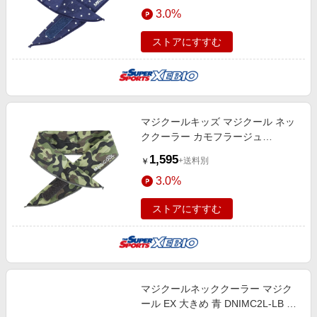
エンタメ
3.0%
楽天サービス特集
スポーツ・アウトドア・ゴルフ
旅行特集
ストアにすすむ
インテリア・寝具
わくわく夏特集
ペット・花・DIY・車
とことん買い物チャレンジ
旅行・レジャー・ホテル予約
Apple公式サイト×楽天カード分割払い
マジクールキッズ マジクール ネッ
生活・お役立ち
Qoo10メガポ
ククーラー カモフラージュ
金融・マネー・保険
DNIMC3S-CF
Samsung ボーナスキャンペーン
1,595
+送料別
￥
デジタルコンテンツ
週末の高還元 夏の長期版
3.0%
ビジネス・その他サービス
ストアにすすむ
マジクールネッククーラー マジク
ール EX 大きめ 青 DNIMC2L-LB 冷