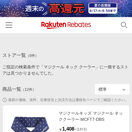
ホーム
ストア一覧
カテゴリー一覧
（
0
件）
ご指定の検索条件で「マジクール ネック クーラー」に一致するスト
百貨店・総合ECモール
イベント一覧
アは見つかりませんでした。
ファッション・インナー・小物
リーベイツ注目ストア
ヘルプ
食品・スイーツ・お酒
商品一覧
（
12
件）
初回購入者限定特典
友達紹介
日用品・キッチン用品
対象ストア新規限定特典
最新の価格、送料、在庫状況と決済方法は遷移先ページでご確認ください。
コスメ・健康・医薬品
楽天IDでログイン/会員登録
新着ストアのご紹介
マジクールキッズ マジクール ネッ
キッズ・ベビー用品
ククーラー MCFT7-DBS
電子書籍特集
家電・PC・スマホ・カメラ
1,408
楽天ペイ導入ストア
+送料別
￥