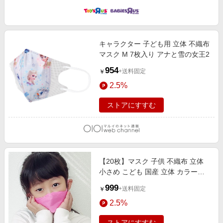
キャラクター 子ども用 立体 不織布
マスク M 7枚入り アナと雪の女王2
954
+送料固定
￥
2.5%
ストアにすすむ
【20枚】マスク 子供 不織布 立体
小さめ こども 国産 立体 カラーマ
スク キッズ ピンク
999
+送料固定
￥
2.5%
ストアにすすむ