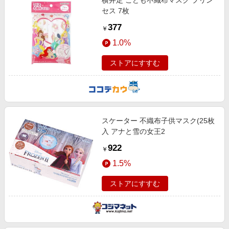
横井定 こども不織布マスク プリン
セス 7枚
377
￥
1.0%
ストアにすすむ
スケーター 不織布子供マスク(25枚
入 アナと雪の女王2
922
￥
1.5%
ストアにすすむ