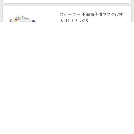
スケーター 不織布子供マスク(7枚
入り) トミカ23
385
￥
1.5%
ストアにすすむ
子ども用不織布立体マスク S 25枚
入 ムーミン 星 MSKB25
797
￥
4.0%
ストアにすすむ