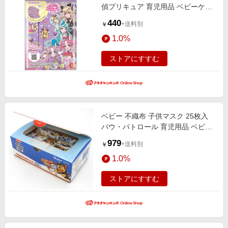
キッズ・ベビー用品
偵プリキュア 育児用品 ベビーケ
電子書籍特集
ア・洗たく・おふろ用品 衛生用品
家電・PC・スマホ・カメラ
440
楽天ペイ導入ストア
+送料別
￥
エンタメ
1.0%
楽天サービス特集
スポーツ・アウトドア・ゴルフ
旅行特集
ストアにすすむ
インテリア・寝具
わくわく夏特集
ペット・花・DIY・車
50万ポイント山分けキャンペーン
旅行・レジャー・ホテル予約
とことん買い物チャレンジ
ベビー 不織布 子供マスク 25枚入
生活・お役立ち
Apple公式サイト×楽天カード分割払い
パウ・パトロール 育児用品 ベビー
金融・マネー・保険
ケア・洗たく・おふろ用品 衛生用
Samsung ボーナスキャンペーン
979
+送料別
￥
品
デジタルコンテンツ
週末の高還元 夏の長期版
1.0%
ビジネス・その他サービス
ストアにすすむ