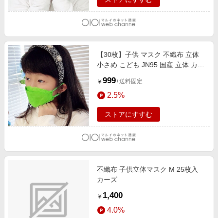
【30枚】子供 マスク 不織布 立体
小さめ こども JN95 国産 立体 カラ
ー マスク グリーン
999
+送料固定
￥
2.5%
ストアにすすむ
不織布 子供立体マスク M 25枚入
カーズ
1,400
￥
4.0%