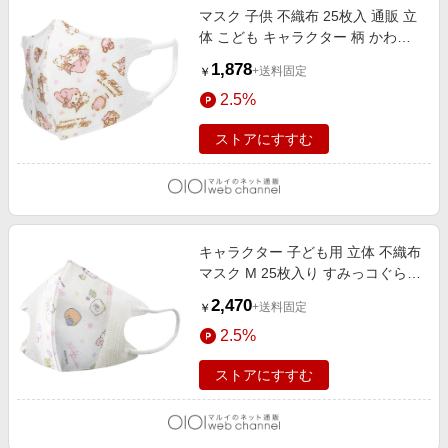
マスク 子供 不織布 25枚入 通販 立
体 こども キャラクター 柄 かわい
い ディズニー 子供用 マイメロディ
1,878
+送料固定
￥
25
2.5%
ストアにすすむ
キャラクター 子ども用 立体 不織布
マスク M 25枚入り すみっコぐら
し/星空さんぽ
2,470
+送料固定
￥
2.5%
ストアにすすむ