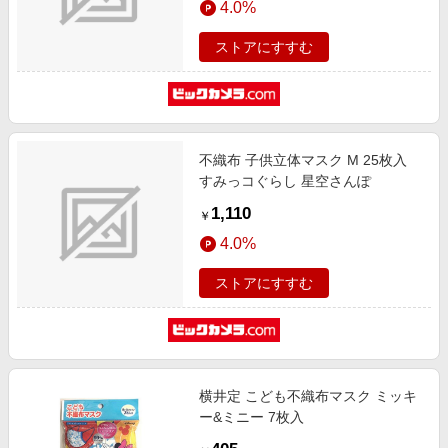
4.0%
ストアにすすむ
不織布 子供立体マスク M 25枚入
すみっコぐらし 星空さんぽ
1,110
￥
4.0%
ストアにすすむ
横井定 こども不織布マスク ミッキ
ー&ミニー 7枚入