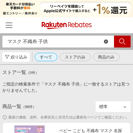
絞り込み
すべて
ストアのみ
商品のみ
ホーム
ストア一覧
カテゴリー一覧
（
0
件）
ご指定の検索条件で「マスク 不織布 子供」に一致するストアは見つ
百貨店・総合ECモール
イベント一覧
かりませんでした。
ファッション・インナー・小物
リーベイツ注目ストア
ヘルプ
食品・スイーツ・お酒
商品一覧
（
98
件）
初回購入者限定特典
友達紹介
日用品・キッチン用品
対象ストア新規限定特典
最新の価格、送料、在庫状況と決済方法は遷移先ページでご確認ください。
コスメ・健康・医薬品
楽天IDでログイン/会員登録
新着ストアのご紹介
ベビー こども 不織布 マスク 名探