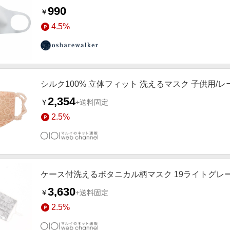
990
￥
4.5%
シルク100% 立体フィット 洗えるマスク 子供用/
2,354
￥
+送料固定
2.5%
ケース付洗えるボタニカル柄マスク 19ライトグレ
3,630
￥
+送料固定
2.5%