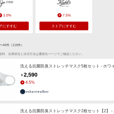
3.0%
7.5%
アにすすむ
ストアにすすむ
〜
40
件
（
119
件）
送料、在庫状況と決済方法は遷移先ページでご確認ください。
洗える抗菌防臭ストレッチマスク5枚セット - ホワイ
2,590
￥
4.5%
洗える抗菌防臭ストレッチマスク2枚セット【2】 - 