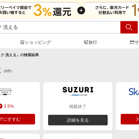
ショッピング
旅行
サ
ク 洗える
」の検索結果
覧
（
6
件）
3.5%
掲載終了
アにすすむ
詳細を見る