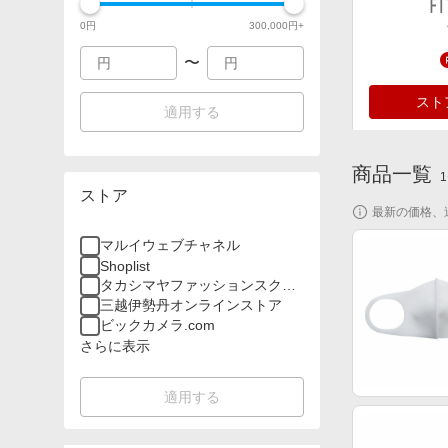
0
円
300,000
円+
〜
スト
適用する
商品一覧
1
ストア
最新の価格、
マルイウェブチャネル
Shoplist
タカシマヤファッションスクエ
ア
三越伊勢丹オンラインストア
ビックカメラ.com
さらに表示
適用する