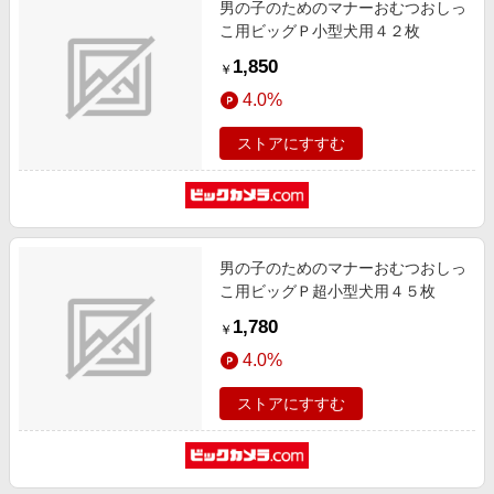
男の子のためのマナーおむつおしっ
エンタメ
楽天サービス特集
こ用ビッグＰ小型犬用４２枚
スポーツ・アウトドア・ゴルフ
旅行特集
1,850
￥
インテリア・寝具
わくわく夏特集
4.0%
ペット・花・DIY・車
とことん買い物チャレンジ
ストアにすすむ
旅行・レジャー・ホテル予約
Apple公式サイト×楽天カード分割払い
生活・お役立ち
Qoo10メガポ
金融・マネー・保険
Samsung ボーナスキャンペーン
デジタルコンテンツ
男の子のためのマナーおむつおしっ
週末の高還元 夏の長期版
こ用ビッグＰ超小型犬用４５枚
ビジネス・その他サービス
1,780
￥
4.0%
ストアにすすむ