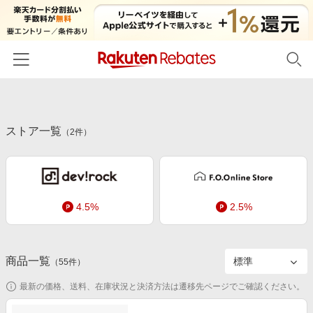
ホーム
ストア一覧
カテゴリー一覧
（
2
件）
百貨店・総合ECモール
イベント一覧
ファッション・インナー・小物
リーベイツ注目ストア
ヘルプ
食品・スイーツ・お酒
4.5%
2.5%
初回購入者限定特典
友達紹介
日用品・キッチン用品
対象ストア新規限定特典
コスメ・健康・医薬品
楽天IDでログイン/会員登録
新着ストアのご紹介
商品一覧
（
55
件）
キッズ・ベビー用品
電子書籍特集
最新の価格、送料、在庫状況と決済方法は遷移先ページでご確認ください。
家電・PC・スマホ・カメラ
楽天ペイ導入ストア