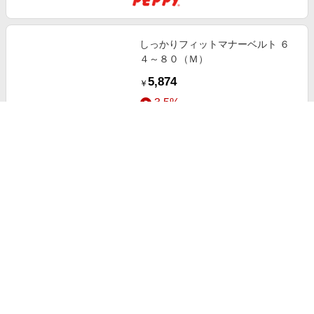
しっかりフィットマナーベルト ６
４～８０（Ｍ）
5,874
￥
3.5%
ストアにすすむ
うんこパンツ Ｌ・２８枚
7,480
￥
3.5%
ストアにすすむ