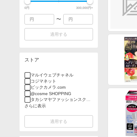
0
円
300,000
円+
〜
適用する
ストア
マルイウェブチャネル
コジマネット
ビックカメラ.com
@cosme SHOPPING
タカシマヤファッションスクエ
ア
さらに表示
適用する