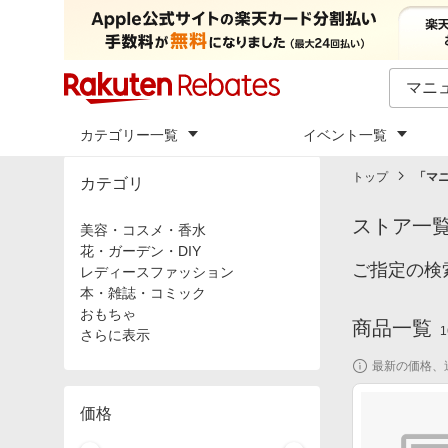
カテゴリー一覧
イベント一覧
トップ
「
マ
カテゴリ
ストア一
美容・コスメ・香水
花・ガーデン・DIY
ご指定の検
レディースファッション
本・雑誌・コミック
おもちゃ
商品一覧
1
さらに表示
最新の価格、
価格