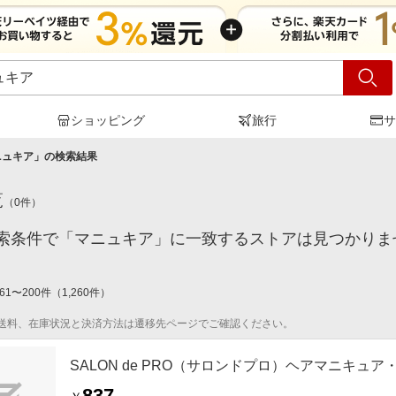
ショッピング
旅行
サ
ニュキア
」の検索結果
覧
（
0
件）
索条件で「マニュキア」に一致するストアは見つかりま
61
〜
200
件
（
1,260
件）
送料、在庫状況と決済方法は遷移先ページでご確認ください。
SALON de PRO（サロンドプロ）ヘアマニキュア・
837