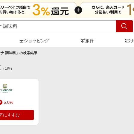
ショッピング
旅行
サ
ナ 調味料
」の検索結果
覧
（
1
件）
5.0%
アにすすむ