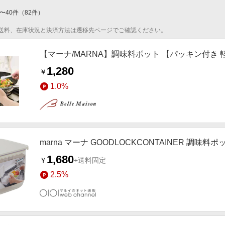
〜
40
件
（
82
件）
送料、在庫状況と決済方法は遷移先ページでご確認ください。
【マーナ/MARNA】調味料ポット 【パッキン付き
1,280
￥
1.0%
marna マーナ GOODLOCKCONTAINER 調味料ポ
1,680
￥
+送料固定
2.5%