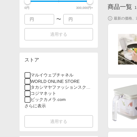
商品一覧
1
0
円
300,000
円+
最新の価格、
〜
適用する
ストア
マルイウェブチャネル
WORLD ONLINE STORE
タカシマヤファッションスクエ
ア
コジマネット
ビックカメラ.com
さらに表示
適用する