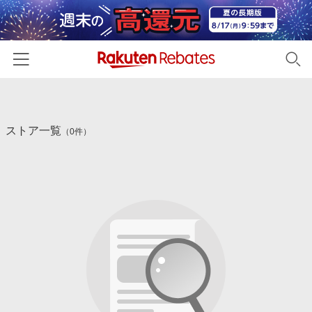
ホーム
ストア一覧
カテゴリー一覧
（0件）
百貨店・総合ECモール
イベント一覧
ファッション・インナー・小物
リーベイツ注目ストア
ヘルプ
食品・スイーツ・お酒
初回購入者限定特典
友達紹介
日用品・キッチン用品
対象ストア新規限定特典
コスメ・健康・医薬品
楽天IDでログイン/会員登録
新着ストアのご紹介
キッズ・ベビー用品
電子書籍特集
家電・PC・スマホ・カメラ
楽天ペイ導入ストア