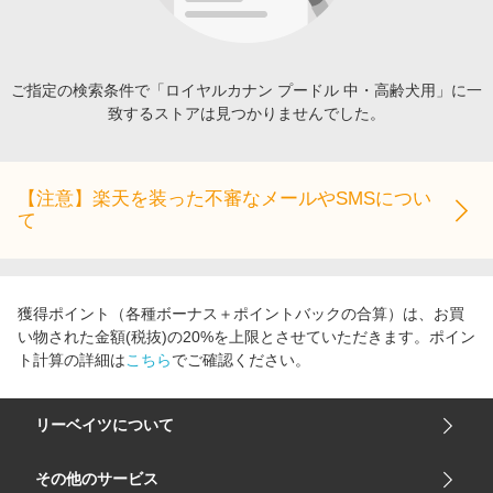
エンタメ
楽天サービス特集
スポーツ・アウトドア・ゴルフ
旅行特集
インテリア・寝具
ご指定の検索条件で「ロイヤルカナン プードル 中・高齢犬用」に一
わくわく夏特集
致するストアは見つかりませんでした。
ペット・花・DIY・車
とことん買い物チャレンジ
旅行・レジャー・ホテル予約
Apple公式サイト×楽天カード分割払い
生活・お役立ち
【注意】楽天を装った不審なメールやSMSについ
Qoo10メガポ
て
金融・マネー・保険
Samsung ボーナスキャンペーン
デジタルコンテンツ
週末の高還元 夏の長期版
ビジネス・その他サービス
獲得ポイント（各種ボーナス＋ポイントバックの合算）は、お買
い物された金額(税抜)の20%を上限とさせていただきます。ポイン
ト計算の詳細は
こちら
でご確認ください。
リーベイツについて
会社概要
その他のサービス