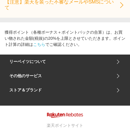
【注意】楽天を装った不審なメールやSMSについ
て
獲得ポイント（各種ボーナス＋ポイントバックの合算）は、お買
い物された金額(税抜)の20%を上限とさせていただきます。ポイン
ト計算の詳細は
こちら
でご確認ください。
リーベイツについて
会社概要
その他のサービス
ご利用ガイド
楽天市場
ストア＆ブランド
サイトマップ
楽天モバイル
ユニクロオンラインストア
リーベイツ 公式アプリ
GU（ジーユー）
リーベイツ ポイントアシスト
資生堂オンラインストア
ヘルプ・お問い合わせ
楽天ポイントサイト