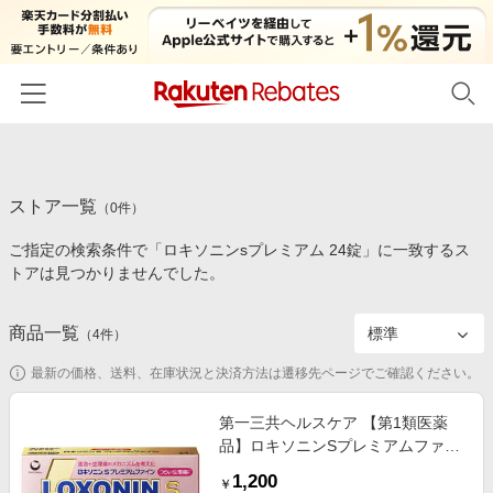
ホーム
ストア一覧
カテゴリー一覧
（
0
件）
ご指定の検索条件で「ロキソニンsプレミアム 24錠」に一致するス
百貨店・総合ECモール
イベント一覧
トアは見つかりませんでした。
ファッション・インナー・小物
リーベイツ注目ストア
ヘルプ
食品・スイーツ・お酒
商品一覧
（
4
件）
初回購入者限定特典
友達紹介
日用品・キッチン用品
対象ストア新規限定特典
最新の価格、送料、在庫状況と決済方法は遷移先ページでご確認ください。
コスメ・健康・医薬品
楽天IDでログイン/会員登録
新着ストアのご紹介
第一三共ヘルスケア 【第1類医薬
キッズ・ベビー用品
品】ロキソニンSプレミアムファイ
電子書籍特集
ン (24錠) &starf;セルフメディケー
家電・PC・スマホ・カメラ
1,200
楽天ペイ導入ストア
￥
ション税制対象商品