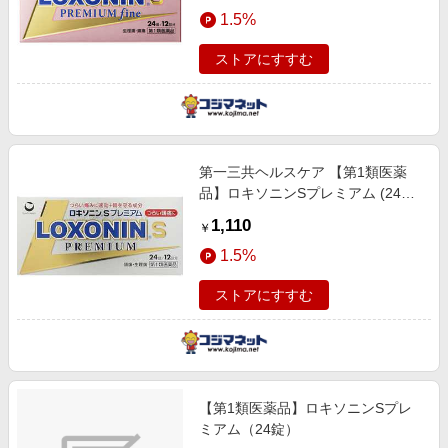
エンタメ
1.5%
楽天サービス特集
スポーツ・アウトドア・ゴルフ
旅行特集
ストアにすすむ
インテリア・寝具
わくわく夏特集
ペット・花・DIY・車
とことん買い物チャレンジ
旅行・レジャー・ホテル予約
Apple公式サイト×楽天カード分割払い
第一三共ヘルスケア 【第1類医薬
生活・お役立ち
Qoo10メガポ
品】ロキソニンSプレミアム (24錠)
金融・マネー・保険
&starf;セルフメディケーション税制
Samsung ボーナスキャンペーン
1,110
￥
対象商品
デジタルコンテンツ
週末の高還元 夏の長期版
1.5%
ビジネス・その他サービス
ストアにすすむ
【第1類医薬品】ロキソニンSプレ
ミアム（24錠）