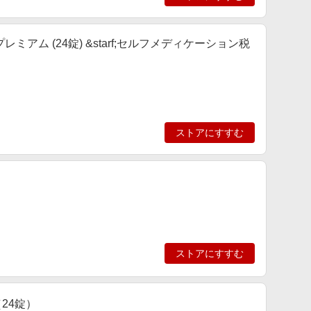
アム (24錠) &starf;セルフメディケーション税
ストアにすすむ
ストアにすすむ
24錠）