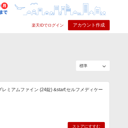
アカウント作成
楽天IDでログイン
ービス
プレイ
ヘルプ
アムファイン (24錠) &starf;セルフメディケー
ストアにすすむ