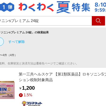
ショッピング
旅行
サ
ソニンsプレミアム 24錠
」の検索結果
すべて解除
〜
4
件
（
4
件）
送料、在庫状況と決済方法は遷移先ページでご確認ください。
第一三共ヘルスケア 【第1類医薬品】ロキソニンSプレミ
ション税制対象商品
1,200
￥
1.5%