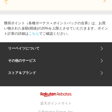
て
獲得ポイント（各種ボーナス＋ポイントバックの合算）は、お買
い物された金額(税抜)の20%を上限とさせていただきます。ポイン
ト計算の詳細は
こちら
でご確認ください。
リーベイツについて
会社概要
その他のサービス
ご利用ガイド
楽天市場
ストア＆ブランド
サイトマップ
楽天モバイル
ユニクロオンラインストア
リーベイツ 公式アプリ
GU（ジーユー）
リーベイツ ポイントアシスト
資生堂オンラインストア
ヘルプ・お問い合わせ
楽天ポイントサイト
Apple公式サイト
利用規約
© Rakuten Group, Inc.