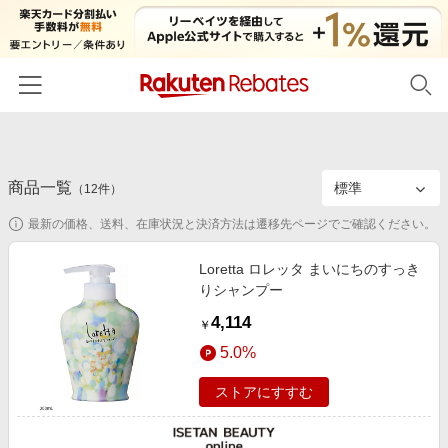
ホーム
商品一覧
カテゴリー一覧
（
12
件）
最新の価格、送料、在庫状況と決済方法は遷移先ページでご確認ください。
百貨店・総合ECモール
イベント一覧
ファッション・インナー・小物
Loretta ロレッタ まいにちのすっき
リーベイツ注目ストア
ヘルプ
りシャンプー
食品・スイーツ・お酒
初回購入者限定特典
4,114
友達紹介
￥
日用品・キッチン用品
対象ストア新規限定特典
5.0%
コスメ・健康・医薬品
楽天IDでログイン/会員登録
新着ストアのご紹介
ストアにすすむ
キッズ・ベビー用品
電子書籍特集
家電・PC・スマホ・カメラ
楽天ペイ導入ストア