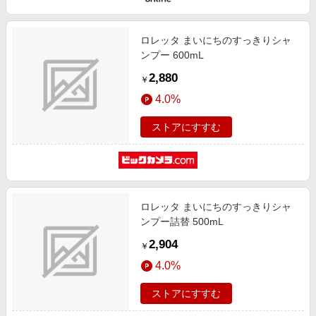
エンタメ
楽天サービス特集
スポーツ・アウトドア・ゴルフ
旅行特集
ロレッタ まいにちのすっきりシャ
インテリア・寝具
ンプー 600mL
わくわく夏特集
2,880
ペット・花・DIY・車
￥
とことん買い物チャレンジ
4.0%
旅行・レジャー・ホテル予約
Apple公式サイト×楽天カード分割払い
生活・お役立ち
ストアにすすむ
Qoo10メガポ
金融・マネー・保険
Samsung ボーナスキャンペーン
デジタルコンテンツ
週末の高還元 夏の長期版
ビジネス・その他サービス
ロレッタ まいにちのすっきりシャ
ンプー詰替 500mL
2,904
￥
4.0%
ストアにすすむ