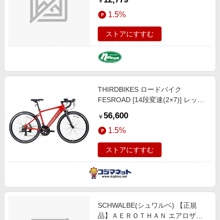
￥
イヤ サイクル／自転車 ７００×３
1.5%
４Ｃ ブラック（ＥＴＲＴＯ：３４-
６２２） SW-11654292
ストアにすすむ
THIRDBIKES ロードバイク
FESROAD [14段変速(2×7)] レッド
フェスロードE
56,600
￥
1.5%
ストアにすすむ
SCHWALBE(シュワルベ) 【正規
品】ＡＥＲＯＴＨＡＮ エアロザン