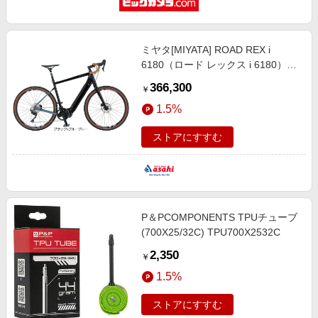
ミヤタ[MIYATA] ROAD REX i
6180（ロード レックス i 6180）
「VRI61452」27.5インチ（650B）
366,300
￥
10段変速 電動自転車 ロードバイク
1.5%
-22 スポーツ
ストアにすすむ
P＆PCOMPONENTS TPUチューブ
(700X25/32C) TPU700X2532C
2,350
￥
1.5%
ストアにすすむ