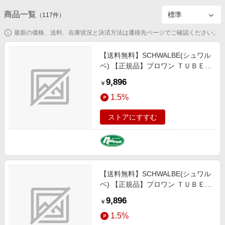
エンタメ
楽天サービス特集
商品一覧
（
117
件）
スポーツ・アウトドア・ゴルフ
旅行特集
最新の価格、送料、在庫状況と決済方法は遷移先ページでご確認ください。
インテリア・寝具
わくわく夏特集
【送料無料】SCHWALBE(シュワル
ペット・花・DIY・車
とことん買い物チャレンジ
ベ) 【正規品】プロワン ＴＵＢＥ
旅行・レジャー・ホテル予約
チューブ ロード タイヤ サイクル／
Apple公式サイト×楽天カード分割払い
9,896
￥
自転車 ７００×２８Ｃ ブラック
生活・お役立ち
Qoo10メガポ
1.5%
（ＥＴＲＴＯ：２８-６２２） SW-
金融・マネー・保険
11653978
Samsung ボーナスキャンペーン
ストアにすすむ
デジタルコンテンツ
週末の高還元 夏の長期版
ビジネス・その他サービス
【送料無料】SCHWALBE(シュワル
ベ) 【正規品】プロワン ＴＵＢＥ
チューブ ロード タイヤ サイクル／
9,896
￥
自転車 ７００×３０Ｃ ブラック
1.5%
（ＥＴＲＴＯ：３０-６２２） SW-