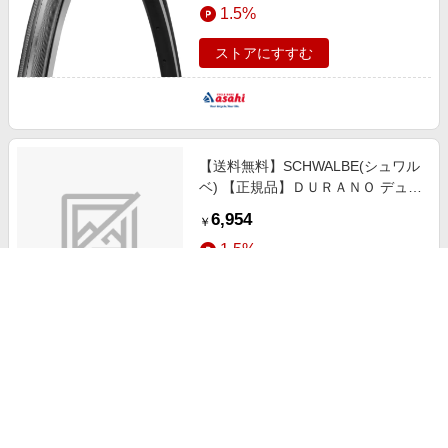
1.5%
ストアにすすむ
【送料無料】SCHWALBE(シュワル
ベ) 【正規品】ＤＵＲＡＮＯ デュラ
ノ ＤＤ レース／ロングライド タイ
6,954
￥
ヤ サイクル／自転車 グラファイト
1.5%
スキン ７００×２８Ｃ（２８-６２
２） SW-11600812.01
ストアにすすむ
アイアールシー[IRC] JETTY
PLUS（ジェッティ プラス）
700x25C アラミドビード クリンチ