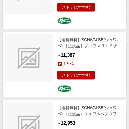
６２２） SW-11654225
ストアにすすむ
【送料無料】SCHWALBE(シュワル
ベ) 【正規品】プロワン ＴＬＥチュ
ーブレスイージータイプ ロード タ
11,387
￥
イヤ サイクル／自転車 ７００×２
1.5%
８Ｃ トランスペアレント（ＥＴＲ
ＴＯ：２８-６２２） SW-
ストアにすすむ
11654217
【送料無料】SCHWALBE(シュワル
ベ) （正規品）シュワルベプロワン
オールロード チューブレス ロード
12,953
￥
グラベル タイヤ ７００ｘ４０Ｃ ブ