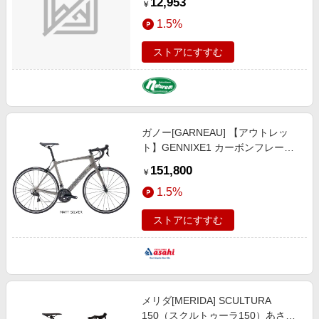
12,953
￥
グラベル タイヤ ７００ｘ３０Ｃ ブ
1.5%
ラック（ＥＴＲＴＯ：３０-６２
２） SW-11654636
ストアにすすむ
ガノー[GARNEAU] 【アウトレッ
ト】GENNIXE1 カーボンフレーム
ロードバイク 自転車 -19 ロードバ
151,800
￥
イク
1.5%
ストアにすすむ
メリダ[MERIDA] SCULTURA
150（スクルトゥーラ150）あさひ