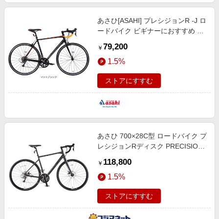
あさひ[ASAHI] プレシジョンR -J ロ
ードバイク ビギナーにおすすめ ロ
ードバイク 自転車 ロードバイク
79,200
￥
1.5%
ストアにすすむ
あさひ 700×28C型 ロードバイク プ
レシジョンRディスク PRECISION
R DISC 520mm [8段変速] ダークグ
118,800
￥
レー 【組立商品につき返品不可】
1.5%
161961002
ストアにすすむ