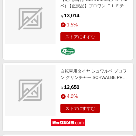
ベ) 【正規品】プロワン ＴＬＥチュ
ーブレスイージータイプ ロード タ
13,014
￥
イヤ サイクル／自転車 ２６ｘ１．
1.5%
１０ ブラック（ＥＴＲＴＯ：２８-
５５９） SW-11654474
ストアにすすむ
自転車用タイヤ シュワルベ プロワ
ン クリンチャー SCHWALBE PRO
ONE TUBE TYPE(700x23C) ブラッ
12,650
￥
ク SW-11654013
4.0%
ストアにすすむ