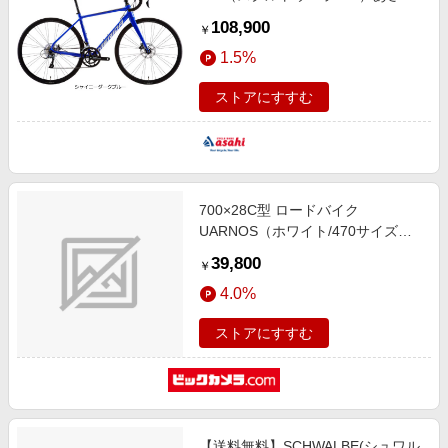
限定 -M ロードバイク 自転車 ロー
108,900
￥
ドバイク
1.5%
ストアにすすむ
700×28C型 ロードバイク
UARNOS（ホワイト/470サイズ
《適応身長：160cm以上》） CAR-
39,800
￥
015-CC【2017年モデル】
4.0%
ストアにすすむ
【送料無料】SCHWALBE(シュワル