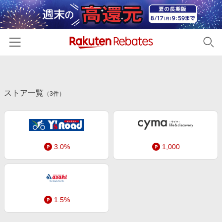
ホーム
ストア一覧
カテゴリー一覧
（
3
件）
百貨店・総合ECモール
イベント一覧
ファッション・インナー・小物
リーベイツ注目ストア
ヘルプ
食品・スイーツ・お酒
3.0%
1,000
初回購入者限定特典
友達紹介
日用品・キッチン用品
対象ストア新規限定特典
コスメ・健康・医薬品
楽天IDでログイン/会員登録
新着ストアのご紹介
キッズ・ベビー用品
1.5%
電子書籍特集
家電・PC・スマホ・カメラ
楽天ペイ導入ストア