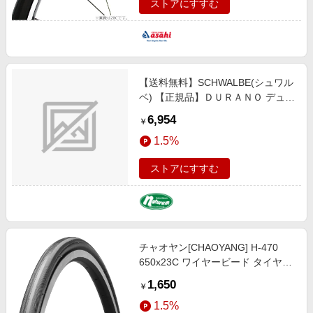
ストアにすすむ
【送料無料】SCHWALBE(シュワル
ベ) 【正規品】ＤＵＲＡＮＯ デュラ
ノ ＤＤ レース／ロングライド タイ
6,954
￥
ヤ サイクル／自転車 グラファイト
1.5%
スキン ７００×２８Ｃ（２８-６２
２） SW-11600812.01
ストアにすすむ
チャオヤン[CHAOYANG] H-470
650x23C ワイヤービード タイヤ／
チューブ／小物
1,650
￥
1.5%