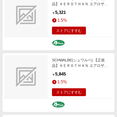
品】ＡＥＲＯＴＨＡＮ エアロザン
軽量 ＴＰＵチューブ 仏式４０ｍｍ
5,321
￥
７００Ｃ ３７／５０-６２２ SW-
1.5%
10461373
ストアにすすむ
SCHWALBE(シュワルベ) 【正規
品】ＡＥＲＯＴＨＡＮ エアロザン
軽量 ＴＰＵチューブ 仏式４０ｍｍ
5,845
￥
２７．５＋インチ ６２／７５-５８
1.5%
４ SW-10400383
ストアにすすむ