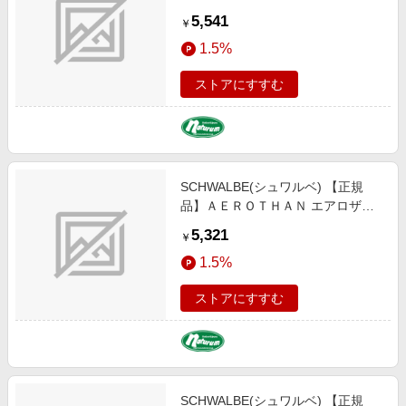
軽量 ＴＰＵチューブ 仏式４０ｍｍ
5,541
￥
７００Ｃ ２３／２８-６２２ SW-
1.5%
10400413
ストアにすすむ
SCHWALBE(シュワルベ) 【正規
品】ＡＥＲＯＴＨＡＮ エアロザン
軽量 ＴＰＵチューブ 仏式４０ｍｍ
5,321
￥
２９＋インチ ６２／７５-６２２
1.5%
SW-10461173
ストアにすすむ
SCHWALBE(シュワルベ) 【正規