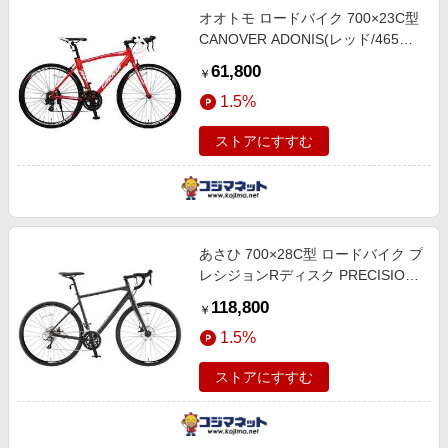
オオトモ ロードバイク 700×23C型
CANOVER ADONIS(レッド/465サ
イズ《適応身長：165cm以上》)
61,800
￥
CAR-012【組立商品につき返品不
1.5%
可】 CAR-012 ADONIS
ストアにすすむ
あさひ 700×28C型 ロードバイク プ
レシジョンRディスク PRECISION
R DISC 490mm [8段変速] ダークグ
118,800
￥
レー 【組立商品につき返品不可】
1.5%
161960002
ストアにすすむ