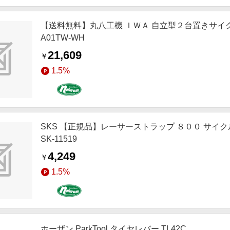
【送料無料】丸八工機 ＩＷＡ 自立型２台置きサイク
A01TW-WH
21,609
￥
1.5%
SKS 【正規品】レーサーストラップ ８００ サイ
SK-11519
4,249
￥
1.5%
ホーザン ParkTool タイヤレバー TL42C