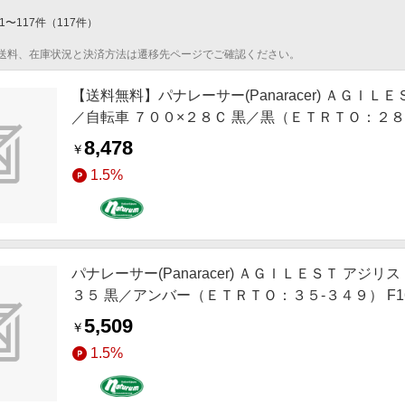
1
〜
117
件
（
117
件）
送料、在庫状況と決済方法は遷移先ページでご確認ください。
【送料無料】パナレーサー(Panaracer) ＡＧＩＬ
／自転車 ７００×２８Ｃ 黒／黒（ＥＴＲＴＯ：２８-６２
8,478
￥
1.5%
パナレーサー(Panaracer) ＡＧＩＬＥＳＴ アジ
３５ 黒／アンバー（ＥＴＲＴＯ：３５-３４９） F161
5,509
￥
1.5%