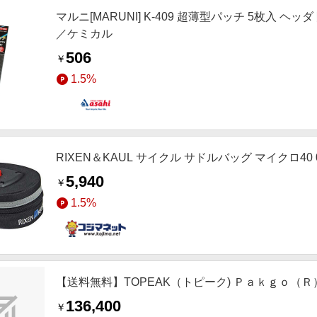
マルニ[MARUNI] K-409 超薄型パッチ 5枚入
／ケミカル
506
￥
1.5%
RIXEN＆KAUL サイクル サドルバッグ マイクロ40 0
5,940
￥
1.5%
【送料無料】TOPEAK（トピーク) Ｐａｋｇｏ（Ｒ）
136,400
￥