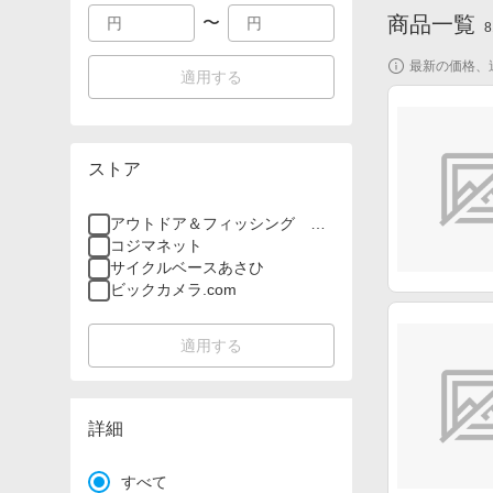
商品一覧
〜
8
最新の価格、
適用する
ストア
アウトドア＆フィッシング ナ
チュラム
コジマネット
サイクルベースあさひ
ビックカメラ.com
適用する
詳細
すべて