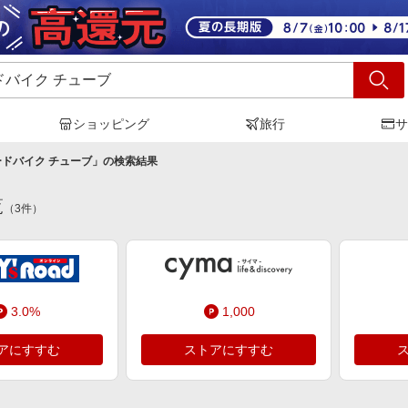
ショッピング
旅行
サ
ードバイク チューブ
」の検索結果
覧
（
3
件）
3.0%
1,000
アにすすむ
ストアにすすむ