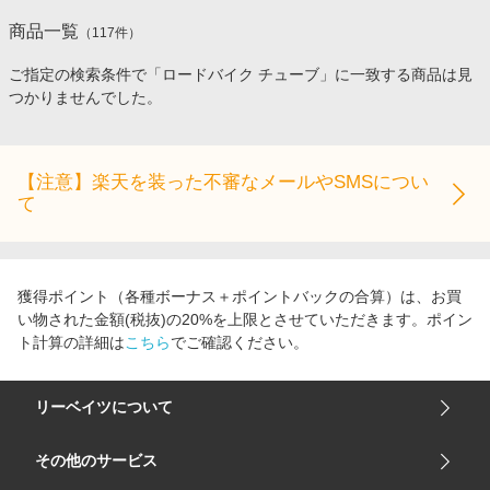
エンタメ
楽天サービス特集
商品一覧
（
117
件）
スポーツ・アウトドア・ゴルフ
旅行特集
ご指定の検索条件で「ロードバイク チューブ」に一致する商品は見
インテリア・寝具
つかりませんでした。
わくわく夏特集
ペット・花・DIY・車
とことん買い物チャレンジ
旅行・レジャー・ホテル予約
Apple公式サイト×楽天カード分割払い
【注意】楽天を装った不審なメールやSMSについ
生活・お役立ち
て
Qoo10メガポ
金融・マネー・保険
Samsung ボーナスキャンペーン
デジタルコンテンツ
週末の高還元 夏の長期版
獲得ポイント（各種ボーナス＋ポイントバックの合算）は、お買
ビジネス・その他サービス
い物された金額(税抜)の20%を上限とさせていただきます。ポイン
ト計算の詳細は
こちら
でご確認ください。
リーベイツについて
会社概要
その他のサービス
ご利用ガイド