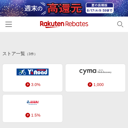
ホーム
ストア一覧
カテゴリー一覧
（
3
件）
百貨店・総合ECモール
イベント一覧
ファッション・インナー・小物
リーベイツ注目ストア
ヘルプ
食品・スイーツ・お酒
3.0%
1,000
初回購入者限定特典
友達紹介
日用品・キッチン用品
対象ストア新規限定特典
コスメ・健康・医薬品
楽天IDでログイン/会員登録
新着ストアのご紹介
キッズ・ベビー用品
1.5%
電子書籍特集
家電・PC・スマホ・カメラ
楽天ペイ導入ストア