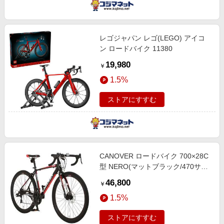
レゴジャパン レゴ(LEGO) アイコ
ン ロードバイク 11380
19,980
￥
1.5%
ストアにすすむ
CANOVER ロードバイク 700×28C
型 NERO(マットブラック/470サイ
ズ《適応身長：160cm以上》)
46,800
￥
CAR-014-DC(2017年モデル)【組立
1.5%
商品につき返品不可】 CAR-014-
DC NE
ストアにすすむ