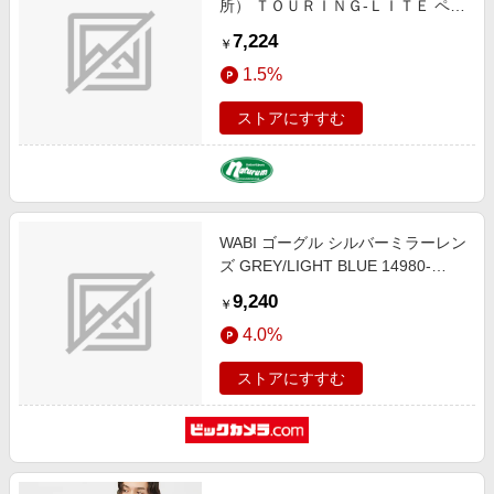
所） ＴＯＵＲＩＮＧ-ＬＩＴＥ ペダ
ル ツーリングライト ブラック Ｗ９
7,224
￥
３×Ｌ６９ ブラック PDL16200
1.5%
ストアにすすむ
WABI ゴーグル シルバーミラーレン
ズ GREY/LIGHT BLUE 14980-
SNGA
9,240
￥
4.0%
ストアにすすむ