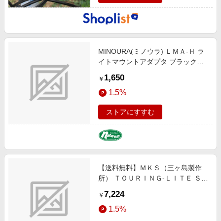
MINOURA(ミノウラ) ＬＭＡ-Ｈ ラ
イトマウントアダプタ ブラック
YLP06700
1,650
￥
1.5%
ストアにすすむ
【送料無料】ＭＫＳ（三ヶ島製作
所） ＴＯＵＲＩＮＧ-ＬＩＴＥ Ｓｈ
ｏｒｔ ペダル ツーリングライトシ
7,224
￥
ョート ブラック Ｗ８６×Ｌ６９ ブ
1.5%
ラック