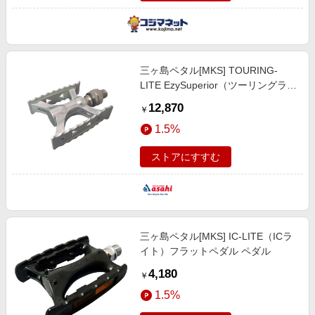
三ヶ島ペタル[MKS] TOURING-
LITE EzySuperior（ツーリングライ
ト イージースーペリア）ワンタッ
12,870
￥
チで着脱可能 ペダル
1.5%
ストアにすすむ
三ヶ島ペタル[MKS] IC-LITE（ICラ
イト）フラットペダル ペダル
4,180
￥
1.5%