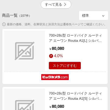
エンタメ
すべて見る
楽天サービス特集
スポーツ・アウトドア・ゴルフ
旅行特集
商品一覧
（
107
件）
1.5%
1.5%
インテリア・寝具
わくわく夏特集
最新の価格、送料、在庫状況と決済方法は遷移先ページでご確認ください。
ペット・花・DIY・車
とことん買い物チャレンジ
旅行・レジャー・ホテル予約
700×28c型 ロードバイク ルーティ
Apple公式サイト×楽天カード分割払い
ア エーワン Routia A1[L] シルバー×
生活・お役立ち
ライトブルー RA500A [14段変速
Qoo10メガポ
80,080
￥
（2×7）]
金融・マネー・保険
Samsung ボーナスキャンペーン
4.0%
デジタルコンテンツ
週末の高還元 夏の長期版
ストアにすすむ
ビジネス・その他サービス
700×28c型 ロードバイク ルーティ
ア エーワン Routia A1[S] シルバー
×ライトブルー RA430A [14段変速
80,080
￥
（2×7）]