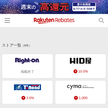
ホーム
ストア一覧
カテゴリー一覧
（
6
件）
百貨店・総合ECモール
イベント一覧
ファッション・インナー・小物
リーベイツ注目ストア
ヘルプ
食品・スイーツ・お酒
10.0%
掲載終了
初回購入者限定特典
友達紹介
日用品・キッチン用品
対象ストア新規限定特典
コスメ・健康・医薬品
楽天IDでログイン/会員登録
新着ストアのご紹介
キッズ・ベビー用品
電子書籍特集
3.0%
1,000
家電・PC・スマホ・カメラ
楽天ペイ導入ストア