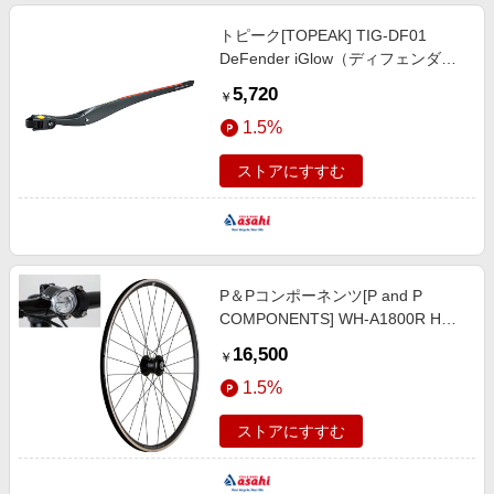
トピーク[TOPEAK] TIG-DF01
DeFender iGlow（ディフェンダー
アイグロウ）テールライト一体型リ
5,720
￥
アディフェンダー 泥よけ 後用 泥除
1.5%
け(フェンダー)
ストアにすすむ
P＆Pコンポーネンツ[P and P
COMPONENTS] WH-A1800R HD2
ダイナモホイールとライトのセット
16,500
￥
ライト／反射材
1.5%
ストアにすすむ