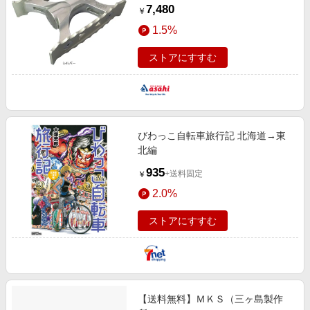
7,480
￥
1.5%
ストアにすすむ
びわっこ自転車旅行記 北海道→東
北編
935
+送料固定
￥
2.0%
ストアにすすむ
【送料無料】ＭＫＳ（三ヶ島製作