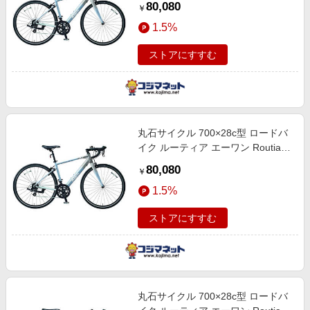
80,080
￥
ライトブルー 【組立商品につき返
1.5%
品不可】 RA500A
ストアにすすむ
丸石サイクル 700×28c型 ロードバ
イク ルーティア エーワン Routia
A1 [M] [14段変速 (2×7) ] シルバー×
80,080
￥
ライトブルー 【組立商品につき返
1.5%
品不可】 RA465A
ストアにすすむ
丸石サイクル 700×28c型 ロードバ