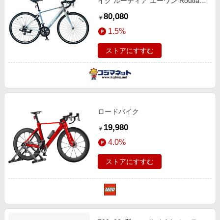
イク ルーティア エーワン Routia
A1 [S] [14段変速 (2×7) ] シルバー×
80,080
￥
ライトブルー 【組立商品につき返
1.5%
品不可】 RA430A
ストアにすすむ
ロードバイク
19,980
￥
4.0%
ストアにすすむ