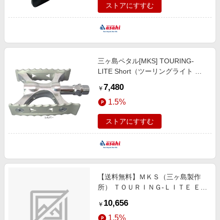
ストアにすすむ
三ヶ島ペタル[MKS] TOURING-
LITE Short（ツーリングライト シ
ョート）高回転性能ハイスペックモ
7,480
￥
デル ペダル
1.5%
ストアにすすむ
【送料無料】ＭＫＳ（三ヶ島製作
所） ＴＯＵＲＩＮＧ-ＬＩＴＥ Ｅｚ
ｙ Ｓｕｐｅｒｉｏｒ ペダル サイク
10,656
￥
ル／自転車 ブラック PDL15300
1.5%