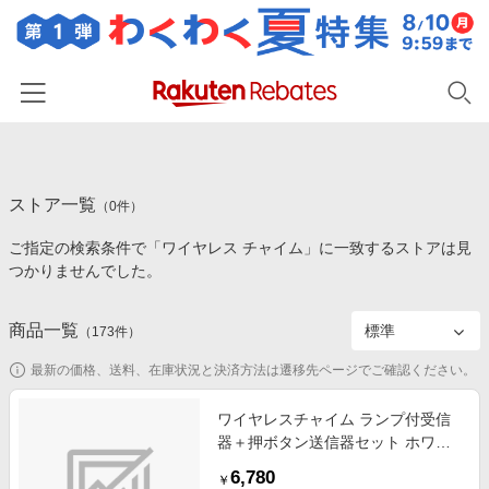
ホーム
ストア一覧
カテゴリー一覧
（
0
件）
ご指定の検索条件で「ワイヤレス チャイム」に一致するストアは見
百貨店・総合ECモール
イベント一覧
つかりませんでした。
ファッション・インナー・小物
リーベイツ注目ストア
ヘルプ
食品・スイーツ・お酒
商品一覧
（
173
件）
初回購入者限定特典
友達紹介
日用品・キッチン用品
対象ストア新規限定特典
最新の価格、送料、在庫状況と決済方法は遷移先ページでご確認ください。
コスメ・健康・医薬品
楽天IDでログイン/会員登録
新着ストアのご紹介
ワイヤレスチャイム ランプ付受信
キッズ・ベビー用品
器＋押ボタン送信器セット ホワイ
電子書籍特集
ト EWS-S5230
家電・PC・スマホ・カメラ
6,780
楽天ペイ導入ストア
￥