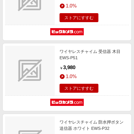
エンタメ
1.0%
楽天サービス特集
スポーツ・アウトドア・ゴルフ
旅行特集
ストアにすすむ
インテリア・寝具
お中元特集2026
ペット・花・DIY・車
わくわく夏特集
旅行・レジャー・ホテル予約
とことん買い物チャレンジ
ワイヤレスチャイム 受信器 木目
生活・お役立ち
Apple公式サイト×楽天カード分割払い
EWS-P51
金融・マネー・保険
Qoo10メガポ
3,980
￥
デジタルコンテンツ
1.0%
ビジネス・その他サービス
ストアにすすむ
ワイヤレスチャイム 防水押ボタン
送信器 ホワイト EWS-P32