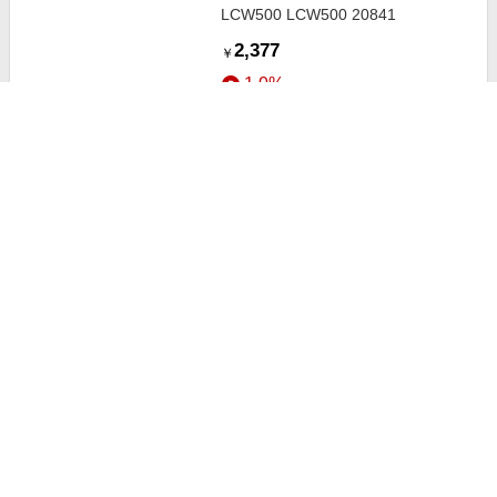
LCW500 LCW500 20841
2,377
￥
1.0%
ストアにすすむ
REVEX ワイヤレス 人感チャイム
LCW600 LCW600 20842
3,170
￥
1.0%
ストアにすすむ