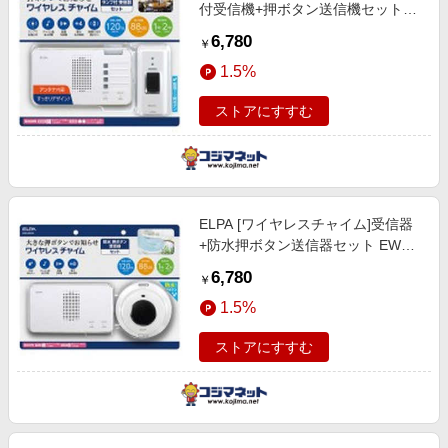
付受信機+押ボタン送信機セット
EWS-S5230 (ホワイト)
6,780
￥
1.5%
ストアにすすむ
ELPA [ワイヤレスチャイム]受信器
+防水押ボタン送信器セット EWS-
S5032 (ホワイト)
6,780
￥
1.5%
ストアにすすむ