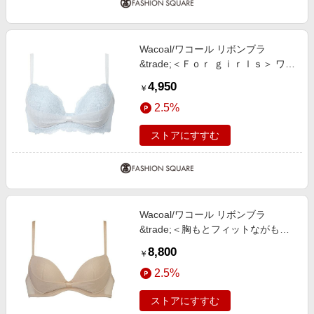
Wacoal/ワコール リボンブラ
&trade;＜Ｆｏｒ ｇｉｒｌｓ＞ ワイ
ヤーブラ（３／４カップ）（ＢＲＢ
4,950
￥
４０９） BU C65
2.5%
ストアにすすむ
Wacoal/ワコール リボンブラ
&trade;＜胸もとフィットながもち
＞ ワイヤーブラ（３／４カップ）
8,800
￥
（ＢＣＬ４１０） BE G70
2.5%
ストアにすすむ