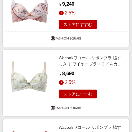
プ）（ＢＸＢ４７３） OR G80
9,240
￥
2.5%
ストアにすすむ
Wacoal/ワコール リボンブラ 脇す
っきり ワイヤーブラ（３／４カッ
プ）（ＢＸＢ４７３） LB D75
8,690
￥
2.5%
ストアにすすむ
Wacoal/ワコール リボンブラ 脇す