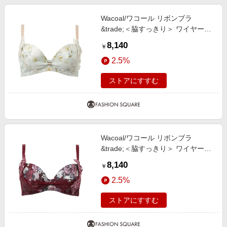
Wacoal/ワコール リボンブラ
&trade;＜脇すっきり＞ ワイヤーブ
ラ（３／４カップ）（ＢＸＢ４７
8,140
￥
３） LB C65
2.5%
ストアにすすむ
Wacoal/ワコール リボンブラ
&trade;＜脇すっきり＞ ワイヤーブ
ラ（３／４カップ）（ＢＸＢ４７
8,140
￥
３） WI C80
2.5%
ストアにすすむ