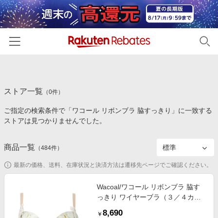
ホーム
ストア一覧
カテゴリー一覧
（
0
件）
ご指定の検索条件で「ワコール リボンブラ 脇すっきり」に一致する
百貨店・総合ECモール
イベント一覧
ストアは見つかりませんでした。
ファッション・インナー・小物
リーベイツ注目ストア
ヘルプ
食品・スイーツ・お酒
商品一覧
（
484
件）
初回購入者限定特典
友達紹介
日用品・キッチン用品
対象ストア新規限定特典
最新の価格、送料、在庫状況と決済方法は遷移先ページでご確認ください。
コスメ・健康・医薬品
楽天IDでログイン/会員登録
新着ストアのご紹介
Wacoal/ワコール リボンブラ 脇す
キッズ・ベビー用品
っきり ワイヤーブラ（３／４カッ
電子書籍特集
プ）（ＢＸＢ４７３） LB E75
家電・PC・スマホ・カメラ
8,690
楽天ペイ導入ストア
￥