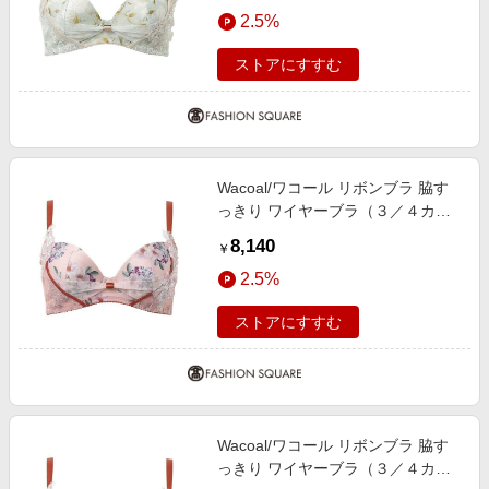
エンタメ
2.5%
楽天サービス特集
スポーツ・アウトドア・ゴルフ
旅行特集
ストアにすすむ
インテリア・寝具
わくわく夏特集
ペット・花・DIY・車
とことん買い物チャレンジ
旅行・レジャー・ホテル予約
Apple公式サイト×楽天カード分割払い
Wacoal/ワコール リボンブラ 脇す
生活・お役立ち
Qoo10メガポ
っきり ワイヤーブラ（３／４カッ
金融・マネー・保険
プ）（ＢＸＢ４７３） OR C65
Samsung ボーナスキャンペーン
8,140
￥
デジタルコンテンツ
週末の高還元 夏の長期版
2.5%
ビジネス・その他サービス
ストアにすすむ
Wacoal/ワコール リボンブラ 脇す
っきり ワイヤーブラ（３／４カッ