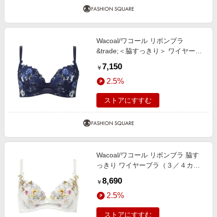
Wacoal/ワコール リボンブラ
&trade;＜脇すっきり＞ ワイヤーブ
ラ（３／４カップ）（ＢＸＢ４２
7,150
￥
３） KO D85
2.5%
ストアにすすむ
Wacoal/ワコール リボンブラ 脇す
っきり ワイヤーブラ（３／４カッ
プ）（ＢＸＢ４８３） IV E75
8,690
￥
2.5%
ストアにすすむ