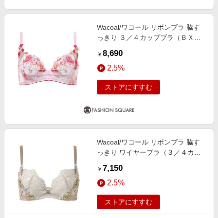
Wacoal/ワコール リボンブラ 脇す
っきり ３／４カップブラ（ＢＸＢ
４８３） PI D75
8,690
￥
2.5%
ストアにすすむ
Wacoal/ワコール リボンブラ 脇す
っきり ワイヤーブラ（３／４カッ
プ）（ＢＸＢ４４３） LB F80
7,150
￥
2.5%
ストアにすすむ