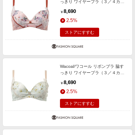
っきり ワイヤーブラ（３／４カッ
プ）（ＢＸＢ４７３） OR D65
8,690
￥
2.5%
ストアにすすむ
Wacoal/ワコール リボンブラ 脇す
っきり ワイヤーブラ（３／４カッ
プ）（ＢＸＢ４７３） LB F80
8,690
￥
2.5%
ストアにすすむ