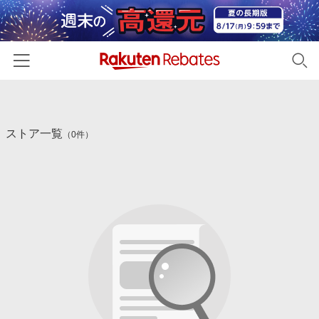
ホーム
ストア一覧
カテゴリー一覧
（0件）
百貨店・総合ECモール
イベント一覧
ファッション・インナー・小物
リーベイツ注目ストア
ヘルプ
食品・スイーツ・お酒
初回購入者限定特典
友達紹介
日用品・キッチン用品
対象ストア新規限定特典
コスメ・健康・医薬品
楽天IDでログイン/会員登録
新着ストアのご紹介
キッズ・ベビー用品
電子書籍特集
家電・PC・スマホ・カメラ
楽天ペイ導入ストア