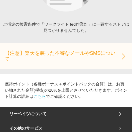
エンタメ
楽天サービス特集
スポーツ・アウトドア・ゴルフ
旅行特集
インテリア・寝具
ご指定の検索条件で「ワークライト led作業灯」に一致するストアは
わくわく夏特集
見つかりませんでした。
ペット・花・DIY・車
とことん買い物チャレンジ
旅行・レジャー・ホテル予約
Apple公式サイト×楽天カード分割払い
生活・お役立ち
【注意】楽天を装った不審なメールやSMSについ
Qoo10メガポ
て
金融・マネー・保険
Samsung ボーナスキャンペーン
デジタルコンテンツ
週末の高還元 夏の長期版
ビジネス・その他サービス
獲得ポイント（各種ボーナス＋ポイントバックの合算）は、お買
い物された金額(税抜)の20%を上限とさせていただきます。ポイン
ト計算の詳細は
こちら
でご確認ください。
リーベイツについて
会社概要
その他のサービス