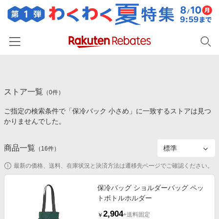
ホーム
ストア一覧
カテゴリー一覧
（
0
件）
ご指定の検索条件で「保冷バック 小さめ」に一致するストアは見つ
百貨店・総合ECモール
イベント一覧
かりませんでした。
ファッション・インナー・小物
リーベイツ注目ストア
ヘルプ
食品・スイーツ・お酒
商品一覧
（
16
件）
初回購入者限定特典
友達紹介
日用品・キッチン用品
対象ストア新規限定特典
最新の価格、送料、在庫状況と決済方法は遷移先ページでご確認ください。
コスメ・健康・医薬品
楽天IDでログイン/会員登録
新着ストアのご紹介
保冷バッグ ショルダーバッグ ペッ
キッズ・ベビー用品
トボトルホルダー
電子書籍特集
家電・PC・スマホ・カメラ
2,904
楽天ペイ導入ストア
+送料固定
￥