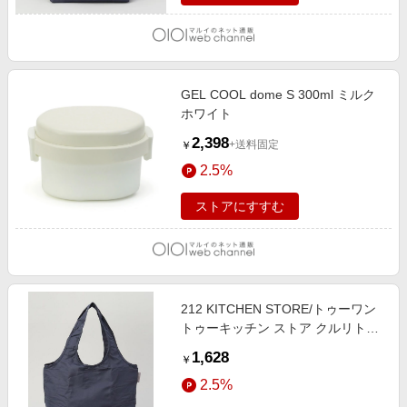
GEL COOL dome S 300ml ミルク
ホワイト
2,398
+送料固定
￥
2.5%
ストアにすすむ
212 KITCHEN STORE/トゥーワン
トゥーキッチン ストア クルリトク
ーラーミニマルシェバッグ ネイビ
1,628
￥
ー ＜MOTTERU モッテル＞ その他
2.5%
00(FREE)