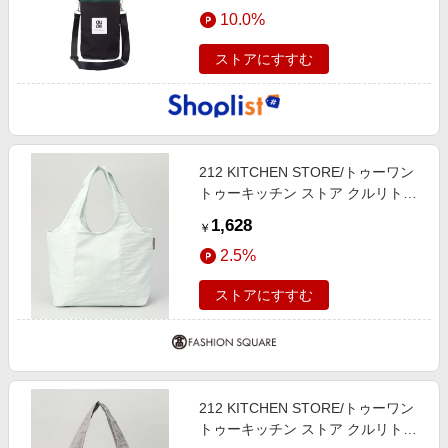
エンタメ
10.0%
楽天サービス特集
スポーツ・アウトドア・ゴルフ
旅行特集
ストアにすすむ
インテリア・寝具
お中元特集2026
ペット・花・DIY・車
わくわく夏特集
旅行・レジャー・ホテル予約
とことん買い物チャレンジ
212 KITCHEN STORE/トゥーワン
生活・お役立ち
Apple公式サイト×楽天カード分割払い
トゥーキッチン ストア クルリトク
金融・マネー・保険
ーラーミニマルシェバッグ ミント
Qoo10メガポ
1,628
￥
グリーン ＜MOTTERU モッテル＞
デジタルコンテンツ
2.5%
その他 00(FREE)
ビジネス・その他サービス
ストアにすすむ
212 KITCHEN STORE/トゥーワン
トゥーキッチン ストア クルリトク