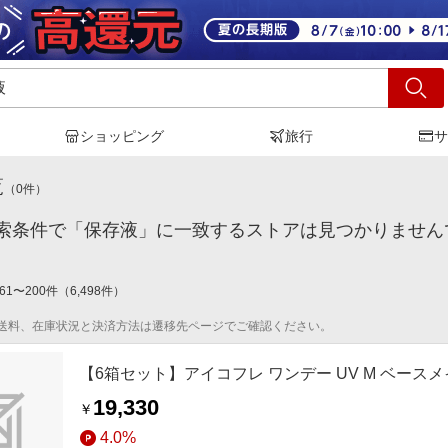
ショッピング
旅行
サ
存液
」の検索結果
覧
（
0
件）
索条件で「保存液」に一致するストアは見つかりません
61
〜
200
件
（
6,498
件）
送料、在庫状況と決済方法は遷移先ページでご確認ください。
【6箱セット】アイコフレ ワンデー UV M ベースメイク(BC8.
19,330
￥
4.0%