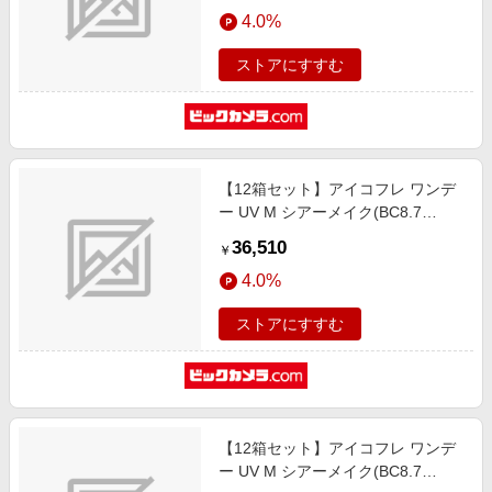
エンタメ
4.0%
楽天サービス特集
スポーツ・アウトドア・ゴルフ
旅行特集
ストアにすすむ
インテリア・寝具
わくわく夏特集
ペット・花・DIY・車
とことん買い物チャレンジ
旅行・レジャー・ホテル予約
Apple公式サイト×楽天カード分割払い
【12箱セット】アイコフレ ワンデ
生活・お役立ち
Qoo10メガポ
ー UV M シアーメイク(BC8.7
金融・マネー・保険
/PWR-12.00 /DIA14.2)(30枚入)
Samsung ボーナスキャンペーン
36,510
￥
デジタルコンテンツ
週末の高還元 夏の長期版
4.0%
ビジネス・その他サービス
ストアにすすむ
【12箱セット】アイコフレ ワンデ
ー UV M シアーメイク(BC8.7