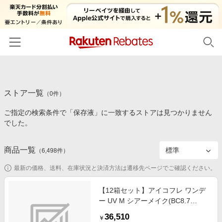
ホーム
ストア一覧
カテゴリー一覧
（
0
件）
ご指定の検索条件で「保存液」に一致するストアは見つかりません
百貨店・総合ECモール
イベント一覧
でした。
ファッション・インナー・小物
リーベイツ注目ストア
ヘルプ
食品・スイーツ・お酒
商品一覧
（
6,498
件）
初回購入者限定特典
友達紹介
日用品・キッチン用品
対象ストア新規限定特典
最新の価格、送料、在庫状況と決済方法は遷移先ページでご確認ください。
コスメ・健康・医薬品
楽天IDでログイン/会員登録
新着ストアのご紹介
【12箱セット】アイコフレ ワンデ
キッズ・ベビー用品
ー UV M シアーメイク(BC8.7
電子書籍特集
/PWR+1.00 /DIA14.2)(30枚入)
家電・PC・スマホ・カメラ
36,510
楽天ペイ導入ストア
￥