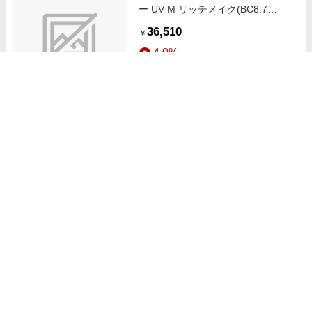
ー UV M リッチメイク(BC8.7
/PWR+1.50 /DIA14.0)(30枚入)
36,510
￥
4.0%
ストアにすすむ
【12箱セット】アイコフレ ワンデ
ー UV M リッチメイク(BC8.7
/PWR+1.00 /DIA14.0)(30枚入)
36,510
￥
4.0%
ストアにすすむ