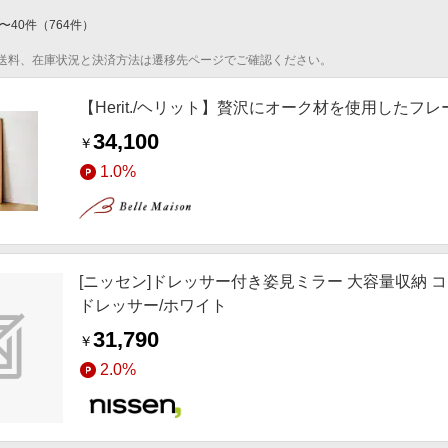
〜
40
件
（
764
件）
送料、在庫状況と決済方法は遷移先ページでご確認ください。
【Herit./ヘリット】贅沢にオーク材を使用したフ
34,100
￥
1.0%
[ニッセン]ドレッサー付き姿見ミラー 大容量収納 コン
ドレッサー/ホワイト
31,790
￥
2.0%