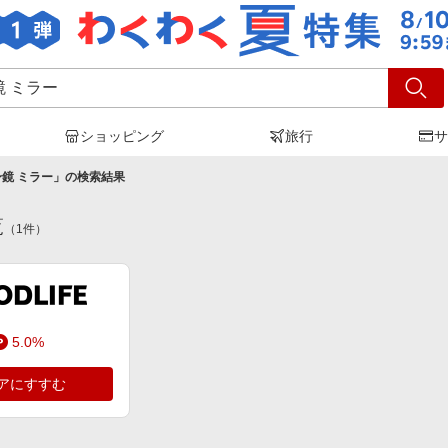
ショッピング
旅行
サ
鏡 ミラー
」の検索結果
覧
（
1
件）
5.0%
アにすすむ