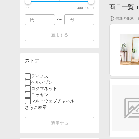
商品一覧
1
0
円
300,000
円+
最新の価格、
〜
適用する
ストア
ディノス
ベルメゾン
コジマネット
ニッセン
マルイウェブチャネル
さらに表示
適用する