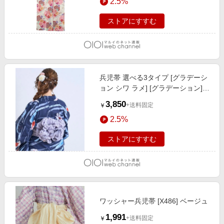
2.5%
ストアにすすむ
兵児帯 選べる3タイプ [グラデーシ
ョン シワ ラメ] [グラデーション]グ
レー
3,850
+送料固定
￥
2.5%
ストアにすすむ
ワッシャー兵児帯 [X486] ベージュ
1,991
+送料固定
￥