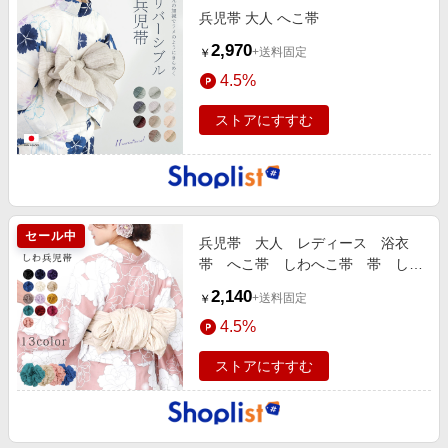
エンタメ
兵児帯 大人 へこ帯
楽天サービス特集
スポーツ・アウトドア・ゴルフ
2,970
+送料固定
￥
旅行特集
インテリア・寝具
4.5%
わくわく夏特集
ペット・花・DIY・車
ストアにすすむ
とことん買い物チャレンジ
旅行・レジャー・ホテル予約
Apple公式サイト×楽天カード分割払い
生活・お役立ち
Qoo10メガポ
金融・マネー・保険
Samsung ボーナスキャンペーン
セール中
デジタルコンテンツ
兵児帯 大人 レディース 浴衣
週末の高還元 夏の長期版
帯 へこ帯 しわへこ帯 帯 しわ
ビジネス・その他サービス
ふわ 大人用 アレ…
2,140
+送料固定
￥
4.5%
ストアにすすむ