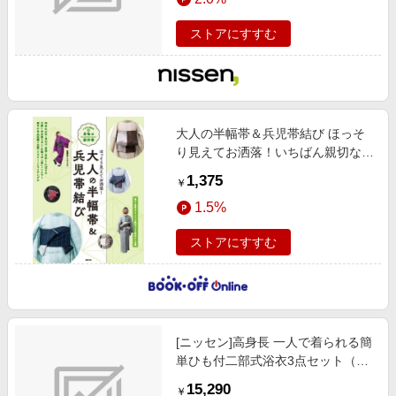
ビー系
ストアにすすむ
大人の半幅帯＆兵児帯結び ほっそ
り見えてお洒落！いちばん親切な着
物の教科書
1,375
￥
1.5%
ストアにすすむ
[ニッセン]高身長 一人で着られる簡
単ひも付二部式浴衣3点セット（羽
織り+スカート+へこ帯）（トール
15,290
￥