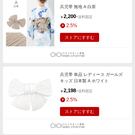
兵児帯 無地 A 白茶
2,200
+送料固定
￥
2.5%
ストアにすすむ
兵児帯 単品 レディース ガールズ
キッズ 日本製 A ホワイト
2,198
+送料固定
￥
2.5%
ストアにすすむ