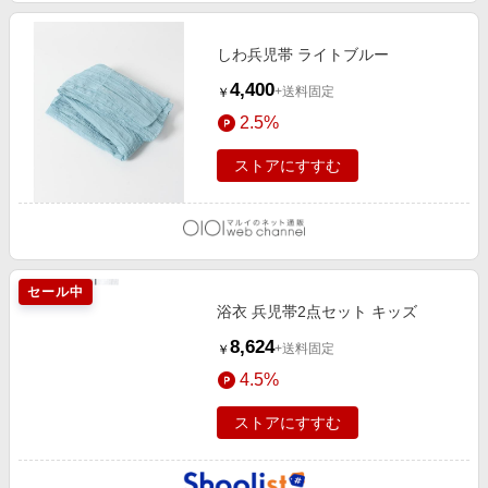
しわ兵児帯 ライトブルー
4,400
+送料固定
￥
2.5%
ストアにすすむ
セール中
浴衣 兵児帯2点セット キッズ
8,624
+送料固定
￥
4.5%
ストアにすすむ