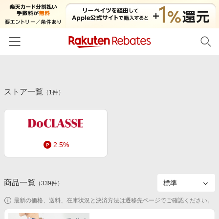
ホーム
ストア一覧
カテゴリー一覧
（
1
件）
百貨店・総合ECモール
イベント一覧
ファッション・インナー・小物
リーベイツ注目ストア
ヘルプ
食品・スイーツ・お酒
2.5%
初回購入者限定特典
友達紹介
日用品・キッチン用品
対象ストア新規限定特典
コスメ・健康・医薬品
楽天IDでログイン/会員登録
新着ストアのご紹介
商品一覧
（
339
件）
キッズ・ベビー用品
電子書籍特集
最新の価格、送料、在庫状況と決済方法は遷移先ページでご確認ください。
家電・PC・スマホ・カメラ
楽天ペイ導入ストア