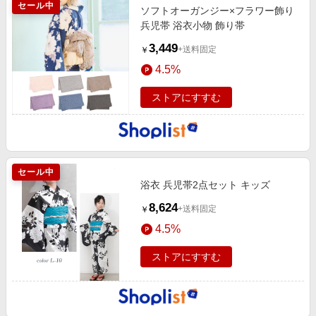
セール中
ソフトオーガンジー×フラワー飾り
兵児帯 浴衣小物 飾り帯
3,449
+送料固定
￥
4.5%
ストアにすすむ
セール中
浴衣 兵児帯2点セット キッズ
8,624
+送料固定
￥
4.5%
ストアにすすむ