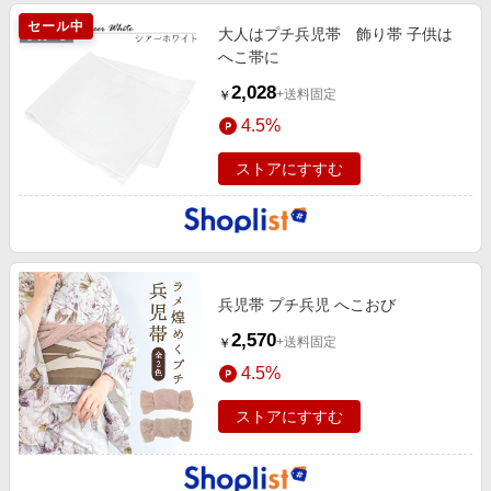
セール中
大人はプチ兵児帯 飾り帯 子供は
へこ帯に
2,028
+送料固定
￥
4.5%
ストアにすすむ
兵児帯 プチ兵児 へこおび
2,570
+送料固定
￥
4.5%
ストアにすすむ