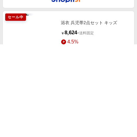
セール中
浴衣 兵児帯2点セット キッズ
8,624
+送料固定
￥
4.5%
ストアにすすむ
セール中
オーガンジーフラワー飾り兵児帯
浴衣小物 帯飾り
3,449
+送料固定
￥
4.5%
ストアにすすむ