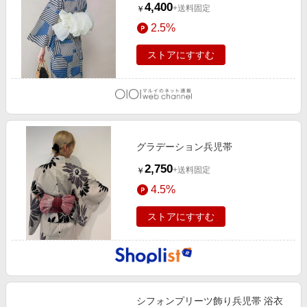
4,400
+送料固定
￥
2.5%
ストアにすすむ
グラデーション兵児帯
2,750
+送料固定
￥
4.5%
ストアにすすむ
シフォンプリーツ飾り兵児帯 浴衣