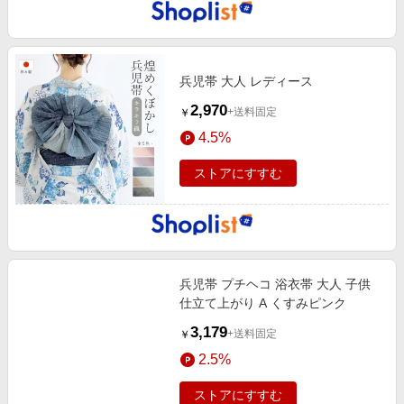
兵児帯 大人 レディース
2,970
+送料固定
￥
4.5%
ストアにすすむ
兵児帯 プチヘコ 浴衣帯 大人 子供
仕立て上がり A くすみピンク
3,179
+送料固定
￥
2.5%
ストアにすすむ