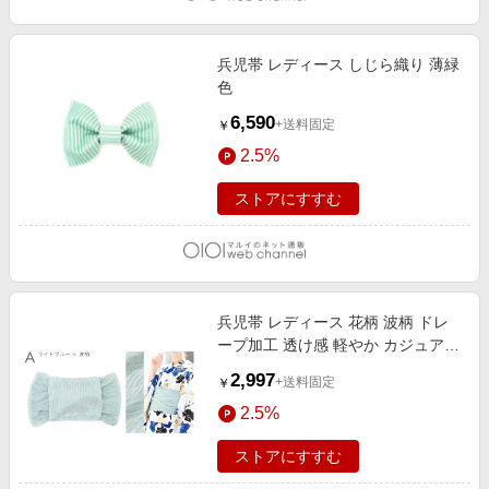
兵児帯 レディース しじら織り 薄緑
色
6,590
+送料固定
￥
2.5%
ストアにすすむ
兵児帯 レディース 花柄 波柄 ドレ
ープ加工 透け感 軽やか カジュアル
A ライトブルー×波柄
2,997
+送料固定
￥
2.5%
ストアにすすむ