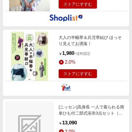
ストアにすすむ
大人の半幅帯＆兵児帯結び ほっそ
り見えてお洒落！
1,980
+送料固定
￥
2.0%
ストアにすすむ
[ニッセン]高身長 一人で着られる簡
単ひも付二部式浴衣3点セット（羽
織り+スカート+へこ帯）（トール
13,090
￥
サイズ）/トールサイズ/スラットジ
2.0%
ール/ 浴衣/甚平 / 浴衣/ゆかた)/ネイ