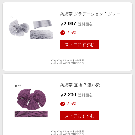
兵児帯 グラデーション J グレー
2,997
+送料固定
￥
2.5%
ストアにすすむ
兵児帯 無地 B 濃い紫
2,200
+送料固定
￥
2.5%
ストアにすすむ