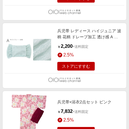
兵児帯 レディース ハイジュニア 波
柄 花柄 ドレープ加工 透け感 A ラ
イトブルー×波柄
2,200
+送料固定
￥
2.5%
ストアにすすむ
兵児帯×浴衣2点セット ピンク
7,832
+送料固定
￥
2.5%