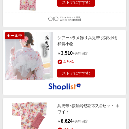
ストアにすすむ
セール中
シアー×ラメ飾り兵児帯 浴衣小物
和装小物
3,510
+送料固定
￥
4.5%
ストアにすすむ
兵児帯×接触冷感浴衣2点セット ホ
ワイト
8,624
+送料固定
￥