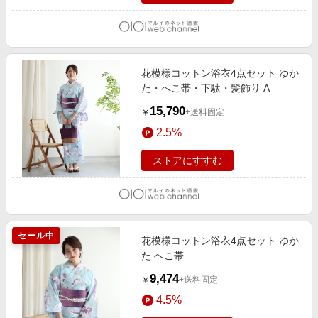
花模様コットン浴衣4点セット ゆか
た・へこ帯・下駄・髪飾り A
15,790
+送料固定
￥
2.5%
ストアにすすむ
セール中
花模様コットン浴衣4点セット ゆか
た へこ帯
9,474
+送料固定
￥
4.5%