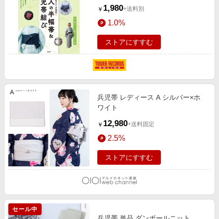
[9784418244218]
1,980
+送料別
￥
1.0%
ストアにすすむ
兵児帯 レディース A シルバー×ホ
ワイト
12,980
+送料固定
￥
2.5%
ストアにすすむ
セール中
兵児帯 単品 ダンボールニット