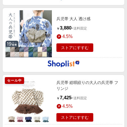
兵児帯 大人 透け感
3,880
+送料固定
￥
4.5%
ストアにすすむ
セール中
兵児帯 総唄絞りの大人の兵児帯 フ
リンジ
7,425
+送料固定
￥
4.5%
ストアにすすむ