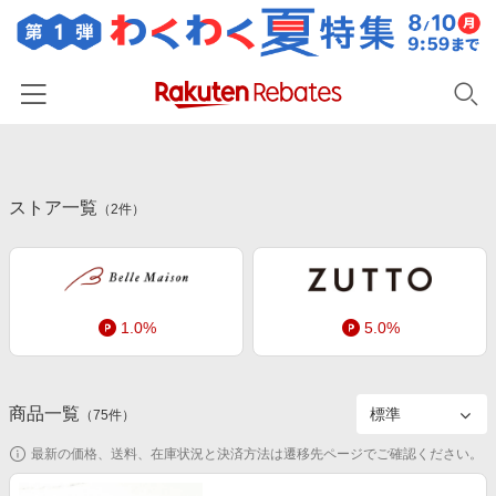
ホーム
ストア一覧
カテゴリー一覧
（
2
件）
百貨店・総合ECモール
イベント一覧
ファッション・インナー・小物
リーベイツ注目ストア
ヘルプ
食品・スイーツ・お酒
1.0%
5.0%
初回購入者限定特典
友達紹介
日用品・キッチン用品
対象ストア新規限定特典
コスメ・健康・医薬品
楽天IDでログイン/会員登録
新着ストアのご紹介
商品一覧
（
75
件）
キッズ・ベビー用品
電子書籍特集
最新の価格、送料、在庫状況と決済方法は遷移先ページでご確認ください。
家電・PC・スマホ・カメラ
楽天ペイ導入ストア