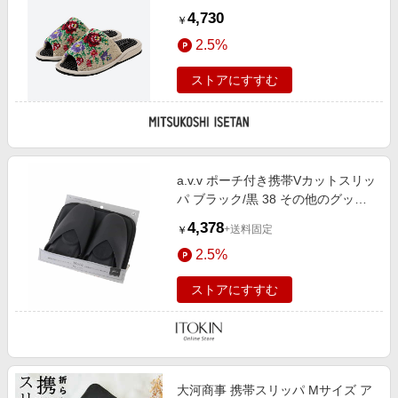
勢丹/公式】
4,730
￥
2.5%
ストアにすすむ
a.v.v ポーチ付き携帯Vカットスリッ
パ ブラック/黒 38 その他のグッズ /
小物 アー・ヴェ・ヴェ レディース
4,378
+送料固定
￥
2.5%
ストアにすすむ
大河商事 携帯スリッパ Mサイズ ア