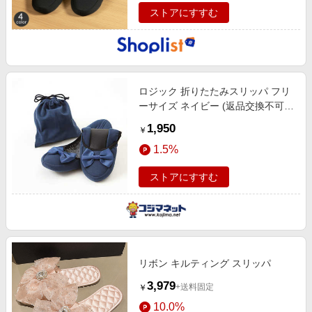
ストアにすすむ
ロジック 折りたたみスリッパ フリ
ーサイズ ネイビー (返品交換不可)
LG-FLNG-SLIPR-NV
1,950
￥
1.5%
ストアにすすむ
リボン キルティング スリッパ
3,979
+送料固定
￥
10.0%