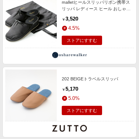
malletヒールスリッパリボン携帯ス
エンタメ
楽天サービス特集
リッパ レディース ヒール おしゃれ
スポーツ・アウトドア・ゴルフ
ポータブルスリッパ フォーマル 旅
旅行特集
3,520
￥
行 学校 入学式 卒業式 参観日 幼稚
インテリア・寝具
お中元特集2026
4.5%
園 受験 黒 ブラック リボン 折らな
ペット・花・DIY・車
い 収納バッグ付き ヒールスリッパ
わくわく夏特集
ストアにすすむ
Mサイズ Lサイズ 室内 かわいい マ
旅行・レジャー・ホテル予約
マ お受験 保護者【
とことん買い物チャレンジ
生活・お役立ち
Apple公式サイト×楽天カード分割払い
金融・マネー・保険
Qoo10メガポ
デジタルコンテンツ
202 BEIGEトラベルスリッパ
ビジネス・その他サービス
5,170
￥
5.0%
ストアにすすむ