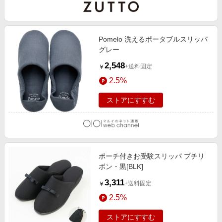
Pomelo 洗えるポータブルスリッパ
グレー
2,548
+送料固定
￥
2.5%
ストアにすすむ
ポーチ付きお受験スリッパ プチリ
ボン・黒[BLK]
3,311
+送料固定
￥
2.5%
ストアにすすむ