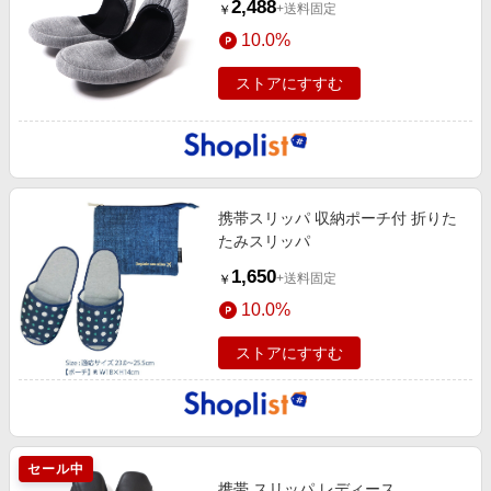
2,488
+送料固定
￥
10.0%
ストアにすすむ
携帯スリッパ 収納ポーチ付 折りた
たみスリッパ
1,650
+送料固定
￥
10.0%
ストアにすすむ
セール中
携帯 スリッパ レディース