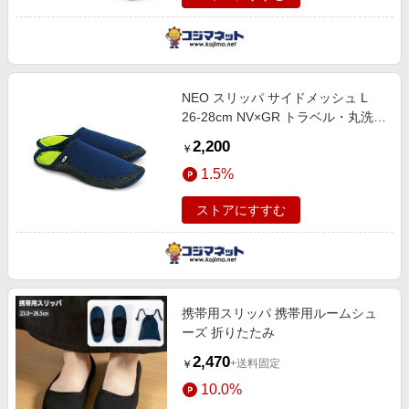
NEO スリッパ サイドメッシュ L
26-28cm NV×GR トラベル・丸洗い
可 NEOSLP-L
2,200
￥
1.5%
ストアにすすむ
携帯用スリッパ 携帯用ルームシュ
ーズ 折りたたみ
2,470
+送料固定
￥
10.0%