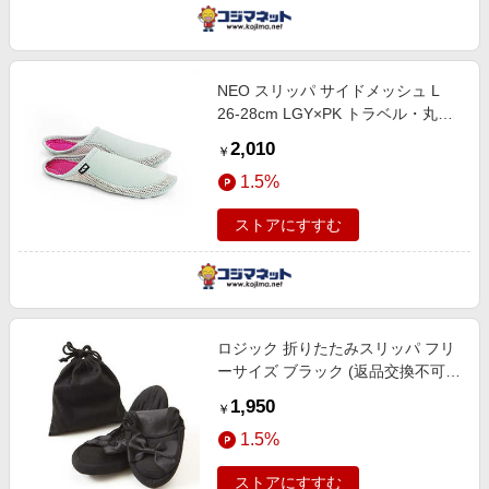
NEO スリッパ サイドメッシュ L
26-28cm LGY×PK トラベル・丸洗
い可 NEOSLP-L
2,010
￥
1.5%
ストアにすすむ
ロジック 折りたたみスリッパ フリ
ーサイズ ブラック (返品交換不可)
LG-FLNG-SLIPR-BK
1,950
￥
1.5%
ストアにすすむ