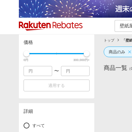
カテゴリー一覧
イベント一覧
トップ
「
壁
価格
商品のみ
0
円
300,000
円+
商品一覧
（
〜
適用する
詳細
すべて