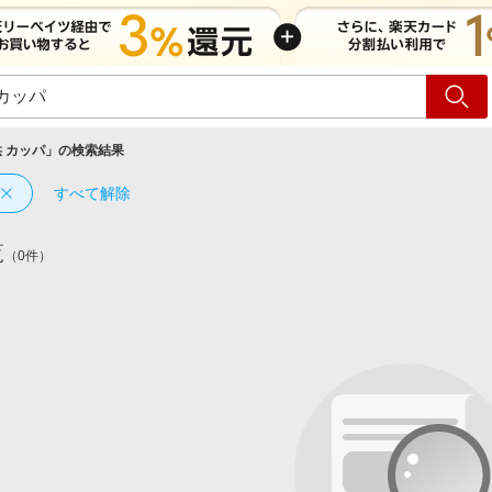
ショッピング
旅行
サ
 カッパ
」の検索結果
すべて解除
覧
（0件）