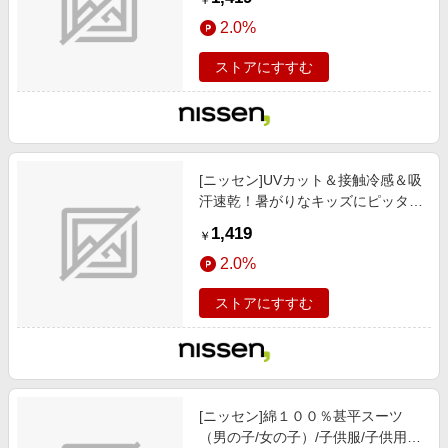
￥
ャツ（男の子/女の子）/子供服/子供
2.0%
用品 / トップス/チュニック / Tシャ
ツ/カットソー/スモーキーピンク
ストアにすすむ
[ニッセン]UVカット＆接触冷感＆吸
汗速乾！暑がりなキッズにピッタ
リ！ビッグシルエットプリントTシ
1,419
￥
ャツ（男の子/女の子）/子供服/子供
2.0%
用品 / トップス/チュニック / Tシャ
ツ/カットソー/オフホワイト
ストアにすすむ
[ニッセン]綿１００％甚平スーツ
（男の子/女の子）/子供服/子供用品