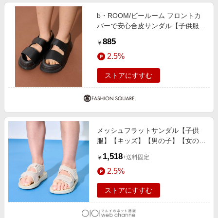
b・ROOM/ビールーム フロントカ
バーで安心合皮サンダル【子供服】
【キッズ】【男の子】【女の子】
885
￥
黒 SS(16cm)
2.5%
ストアにすすむ
メッシュフラットサンダル【子供
服】【キッズ】【男の子】【女の
子】 アイボリー
1,518
+送料固定
￥
2.5%
ストアにすすむ