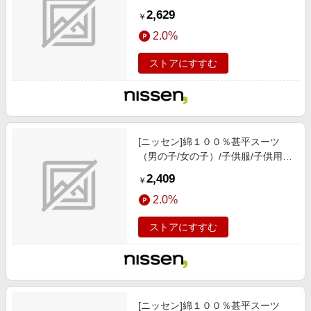
/ 浴衣/甚平 / 甚平/じんべい)/ドラゴ
2,629
￥
ン
2.0%
ストアにすすむ
[ニッセン]綿１００％甚平スーツ
（男の子/女の子）/子供服/子供用品
/ 浴衣/甚平 / 甚平/じんべい)/ドラゴ
2,409
￥
ン
2.0%
ストアにすすむ
[ニッセン]綿１００％甚平スーツ