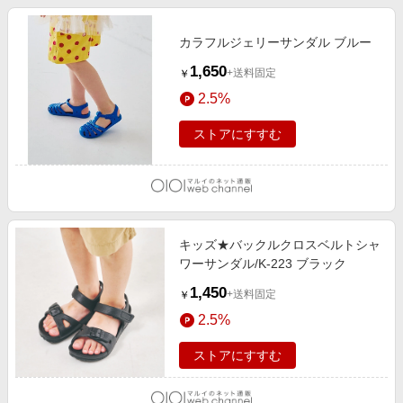
カラフルジェリーサンダル ブルー
1,650
+送料固定
￥
2.5%
ストアにすすむ
キッズ★バックルクロスベルトシャ
ワーサンダル/K-223 ブラック
1,450
+送料固定
￥
2.5%
ストアにすすむ