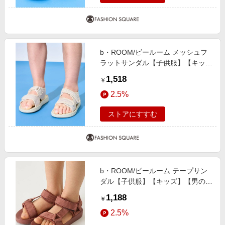
b・ROOM/ビールーム メッシュフ
ラットサンダル【子供服】【キッ
ズ】【男の子】【女の子】 アイボ
1,518
￥
リー 18cm
2.5%
ストアにすすむ
b・ROOM/ビールーム テープサン
ダル【子供服】【キッズ】【男の
子】【女の子】 茶 SS(16cm)
1,188
￥
2.5%