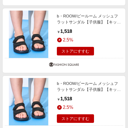
b・ROOM/ビールーム メッシュフ
ラットサンダル【子供服】【キッ
ズ】【男の子】【女の子】 黒
1,518
￥
21cm
2.5%
ストアにすすむ
b・ROOM/ビールーム メッシュフ
ラットサンダル【子供服】【キッ
ズ】【男の子】【女の子】 黒
1,518
￥
18cm
2.5%
ストアにすすむ