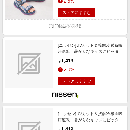
2.5%
ストアにすすむ
[ニッセン]UVカット＆接触冷感＆吸
汗速乾！暑がりなキッズにピッタ
リ！ビッグシルエットプリントTシ
1,419
￥
ャツ（男の子/女の子）/子供服/子供
2.0%
用品 / トップス/チュニック / Tシャ
ツ/カットソー/サックス
ストアにすすむ
[ニッセン]UVカット＆接触冷感＆吸
汗速乾！暑がりなキッズにピッタ
リ！ビッグシルエットプリントTシ
1,419