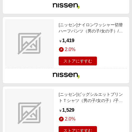
[ニッセン]ナイロンワッシャー切替
ハーフパンツ（男の子/女の子）/子
供服/子供用品 / ボトムス / パンツ/
1,419
￥
ベージュ×オレンジ
2.0%
ストアにすすむ
[ニッセン]ビッグシルエットプリン
トＴシャツ（男の子/女の子）/子供
服/子供用品 / トップス/チュニック /
1,529
￥
Tシャツ/カットソー/杢グレー
2.0%
ストアにすすむ