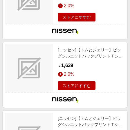
エンタメ
2.0%
カットソー/グリーン/トム)2
楽天サービス特集
スポーツ・アウトドア・ゴルフ
旅行特集
ストアにすすむ
インテリア・寝具
わくわく夏特集
ペット・花・DIY・車
とことん買い物チャレンジ
旅行・レジャー・ホテル予約
Apple公式サイト×楽天カード分割払い
[ニッセン]【トムとジェリー】ビッ
生活・お役立ち
Qoo10メガポ
グシルエットバックプリントＴシャ
金融・マネー・保険
ツ（男の子/女の子）/子供服/子供用
Samsung ボーナスキャンペーン
1,639
￥
品 / トップス/チュニック / Tシャツ/
デジタルコンテンツ
週末の高還元 夏の長期版
2.0%
カットソー/オフホワイト/ジェリー)
ビジネス・その他サービス
ストアにすすむ
[ニッセン]【トムとジェリー】ビッ
グシルエットバックプリントＴシャ