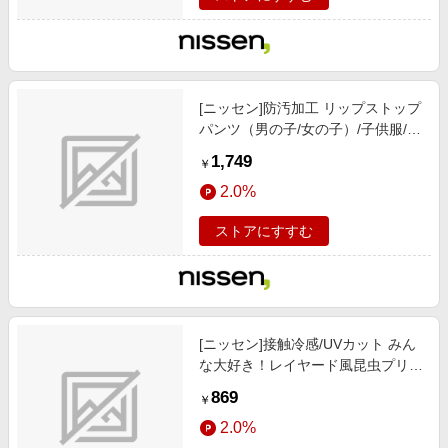
[ニッセン]防汚加工 リップストップ
パンツ（男の子/女の子）/子供服/子
供用品 / ボトムス / パンツ/ブラック
1,749
￥
2.0%
ストアにすすむ
[ニッセン]接触冷感/UVカット みん
な大好き！レイヤード風昆虫プリン
トTシャツ（男の子/女の子）/子供
869
￥
服/子供用品 / トップス/チュニック /
2.0%
Tシャツ/カットソー/ブラウン