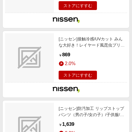
ストアにすすむ
[ニッセン]接触冷感/UVカット みん
な大好き！レイヤード風昆虫プリン
トTシャツ（男の子/女の子）/子供
869
￥
服/子供用品 / トップス/チュニック /
2.0%
Tシャツ/カットソー/チャコール
ストアにすすむ
[ニッセン]防汚加工 リップストップ
パンツ（男の子/女の子）/子供服/子
供用品 / ボトムス / パンツ/ブラック
1,639
￥