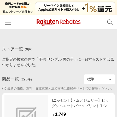
ホーム
ストア一覧
カテゴリー一覧
（
0
件）
ご指定の検索条件で「子供 サンダル 男の子」に一致するストアは見
百貨店・総合ECモール
イベント一覧
つかりませんでした。
ファッション・インナー・小物
リーベイツ注目ストア
ヘルプ
食品・スイーツ・お酒
商品一覧
（
295
件）
初回購入者限定特典
友達紹介
日用品・キッチン用品
対象ストア新規限定特典
最新の価格、送料、在庫状況と決済方法は遷移先ページでご確認ください。
コスメ・健康・医薬品
楽天IDでログイン/会員登録
新着ストアのご紹介
[ニッセン]【トムとジェリー】ビッ
キッズ・ベビー用品
グシルエットバックプリントＴシャ
電子書籍特集
ツ（男の子/女の子）/子供服/子供用
家電・PC・スマホ・カメラ
1,749
楽天ペイ導入ストア
￥
品 / トップス/チュニック / Tシャツ/