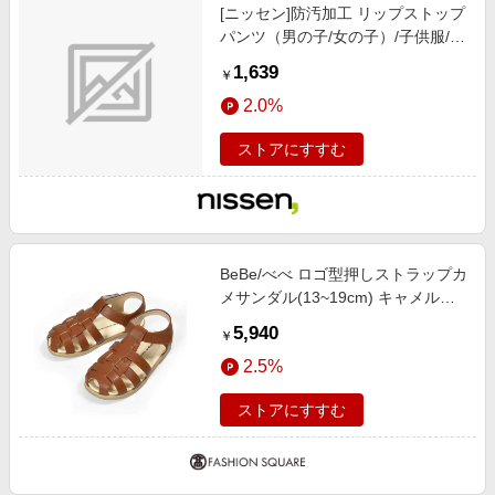
[ニッセン]防汚加工 リップストップ
パンツ（男の子/女の子）/子供服/子
供用品 / ボトムス / パンツ/カーキ
1,639
￥
2.0%
ストアにすすむ
BeBe/べべ ロゴ型押しストラップカ
メサンダル(13~19cm) キャメル
16cm
5,940
￥
2.5%
ストアにすすむ