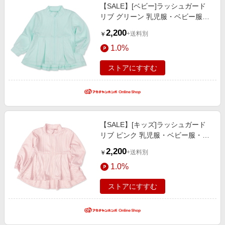
【SALE】[ベビー]ラッシュガード
リブ グリーン 乳児服・ベビー服・
子ども服・お外着 水着・スイムグ
2,200
+送料別
￥
ッズ・プール・浮輪 ベビー水着
1.0%
（女の子）
ストアにすすむ
【SALE】[キッズ]ラッシュガード
リブ ピンク 乳児服・ベビー服・子
ども服・お外着 水着・スイムグッ
2,200
+送料別
￥
ズ・プール・浮輪 キッズ水着（女
1.0%
の子）
ストアにすすむ