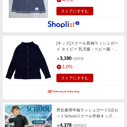
ストアにすすむ
[キッズ]スクール長袖ラッシュガー
ド ネイビー 乳児服・ベビー服・子
ども服・お外着 水着・スイムグッ
3,190
+送料別
￥
ズ・プール・浮輪 キッズ水着（男
1.0%
の子）
ストアにすすむ
男女兼用半袖ラッシュガード2点セ
ットSchoolスクール学校キッズ子
供用水着(水…
4,378
+送料固定
￥