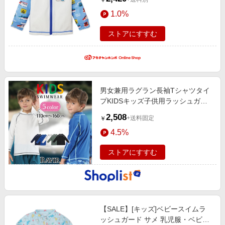
￥
ムグッズ・プール・浮輪 ベビー水
1.0%
着(男の子）
ストアにすすむ
男女兼用ラグラン長袖Tシャツタイ
プKIDSキッズ子供用ラッシュガー
ド(水着
2,508
+送料固定
￥
4.5%
ストアにすすむ
【SALE】[キッズ]ベビースイムラ
ッシュガード サメ 乳児服・ベビー