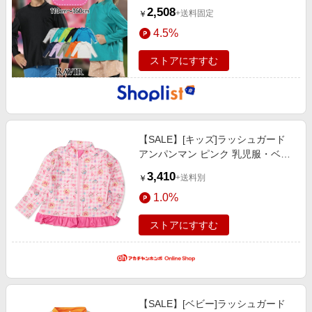
(水着 キッズ
2,508
+送料固定
￥
4.5%
ストアにすすむ
【SALE】[キッズ]ラッシュガード
アンパンマン ピンク 乳児服・ベビ
ー服・子ども服・お外着 水着・ス
3,410
+送料別
￥
イムグッズ・プール・浮輪 キッズ
1.0%
水着（女の子）
ストアにすすむ
【SALE】[ベビー]ラッシュガード