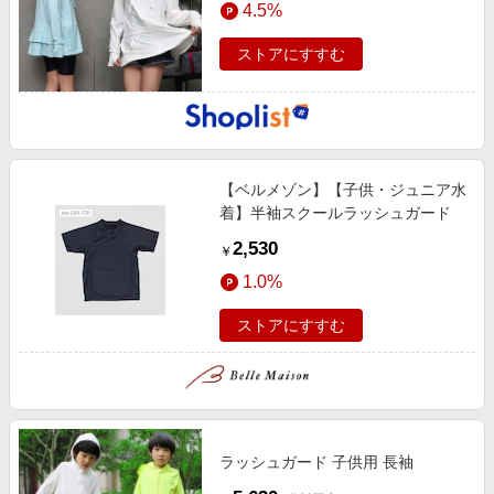
4.5%
エンタメ
楽天サービス特集
スポーツ・アウトドア・ゴルフ
ストアにすすむ
旅行特集
インテリア・寝具
わくわく夏特集
ペット・花・DIY・車
とことん買い物チャレンジ
旅行・レジャー・ホテル予約
Apple公式サイト×楽天カード分割払い
【ベルメゾン】【子供・ジュニア水
生活・お役立ち
Qoo10メガポ
着】半袖スクールラッシュガード
金融・マネー・保険
Samsung ボーナスキャンペーン
2,530
￥
デジタルコンテンツ
週末の高還元 夏の長期版
1.0%
ビジネス・その他サービス
ストアにすすむ
ラッシュガード 子供用 長袖