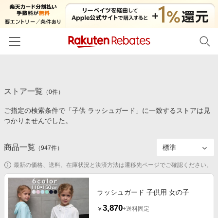
ホーム
ストア一覧
カテゴリー一覧
（
0
件）
ご指定の検索条件で「子供 ラッシュガード」に一致するストアは見
百貨店・総合ECモール
イベント一覧
つかりませんでした。
ファッション・インナー・小物
リーベイツ注目ストア
ヘルプ
食品・スイーツ・お酒
商品一覧
（
947
件）
初回購入者限定特典
友達紹介
日用品・キッチン用品
対象ストア新規限定特典
最新の価格、送料、在庫状況と決済方法は遷移先ページでご確認ください。
コスメ・健康・医薬品
楽天IDでログイン/会員登録
新着ストアのご紹介
キッズ・ベビー用品
ラッシュガード 子供用 女の子
電子書籍特集
3,870
家電・PC・スマホ・カメラ
+送料固定
￥
楽天ペイ導入ストア