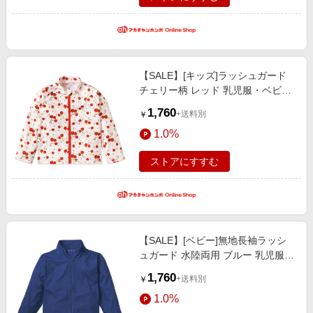
【SALE】[キッズ]ラッシュガード
チェリー柄 レッド 乳児服・ベビー
服・子ども服・お外着 水着・スイ
1,760
+送料別
￥
ムグッズ・プール・浮輪 キッズ水
1.0%
着（女の子）
ストアにすすむ
【SALE】[ベビー]無地長袖ラッシ
ュガード 水陸両用 ブルー 乳児服・
ベビー服・子ども服・お外着 水
1,760
+送料別
￥
着・スイムグッズ・プール・浮輪
1.0%
ベビー水着(男の子）