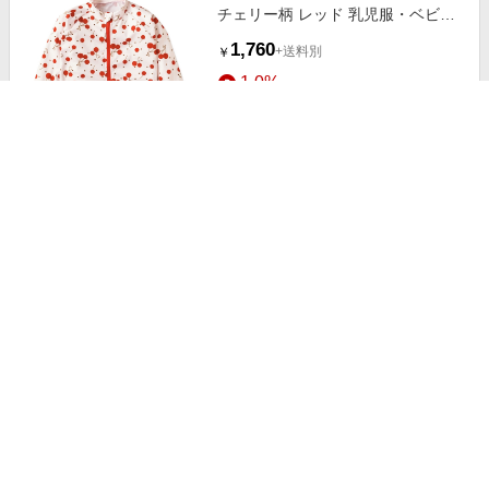
チェリー柄 レッド 乳児服・ベビー
服・子ども服・お外着 水着・スイ
1,760
+送料別
￥
ムグッズ・プール・浮輪 キッズ水
1.0%
着（女の子）
ストアにすすむ
男女兼用ラグランハイネック半袖Ｔ
シャツタイプKIDSキッズ子供用ラ
ッシュガード(…
2,178
+送料固定
￥
4.5%
ストアにすすむ