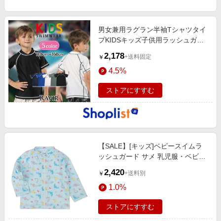
男女兼用ラグラン半袖Tシャツタイ
プKIDSキッズ子供用ラッシュガー
ド(水着
2,178
+送料固定
￥
4.5%
ストアにすすむ
【SALE】[キッズ]ベビースイムラ
ッシュガード サメ 乳児服・ベビー
服・子ども服・お外着 水着・スイ
2,420
+送料別
￥
ムグッズ・プール・浮輪 キッズ水
1.0%
着（男の子）
ストアにすすむ