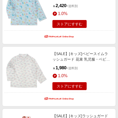
服・子ども服・お外着 水着・スイ
2,420
+送料別
￥
ムグッズ・プール・浮輪 キッズ水
1.0%
着（男の子）
ストアにすすむ
【SALE】[キッズ]ベビースイムラ
ッシュガード 花束 乳児服・ベビー
服・子ども服・お外着 水着・スイ
1,980
+送料別
￥
ムグッズ・プール・浮輪 キッズ水
1.0%
着（女の子）
ストアにすすむ
【SALE】[キッズ]ラッシュガード