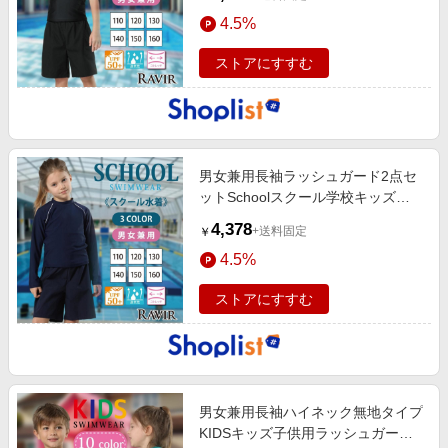
4.5%
ストアにすすむ
男女兼用長袖ラッシュガード2点セ
ットSchoolスクール学校キッズ子
供用水着(水…
4,378
+送料固定
￥
4.5%
ストアにすすむ
男女兼用長袖ハイネック無地タイプ
KIDSキッズ子供用ラッシュガード