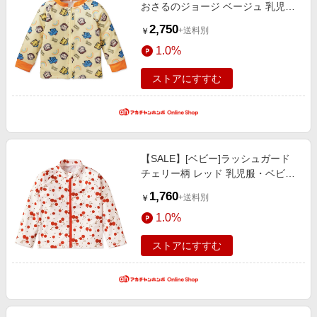
おさるのジョージ ベージュ 乳児
服・ベビー服・子ども服・お外着
2,750
+送料別
￥
水着・スイムグッズ・プール・浮輪
1.0%
ベビー水着(男の子）
ストアにすすむ
【SALE】[ベビー]ラッシュガード
チェリー柄 レッド 乳児服・ベビー
服・子ども服・お外着 水着・スイ
1,760
+送料別
￥
ムグッズ・プール・浮輪 ベビー水
1.0%
着（女の子）
ストアにすすむ