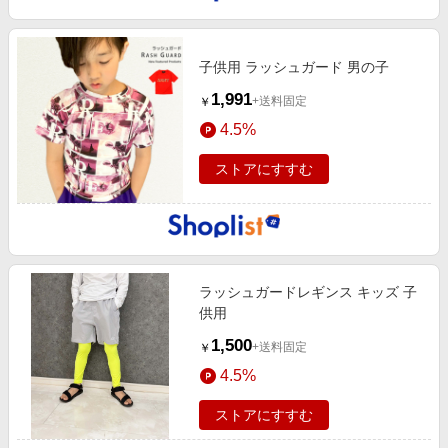
子供用 ラッシュガード 男の子
1,991
+送料固定
￥
4.5%
ストアにすすむ
ラッシュガードレギンス キッズ 子
供用
1,500
+送料固定
￥
4.5%
ストアにすすむ