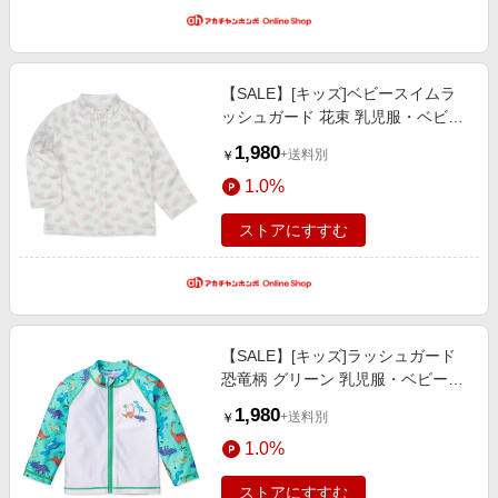
【SALE】[キッズ]ベビースイムラ
ッシュガード 花束 乳児服・ベビー
服・子ども服・お外着 水着・スイ
1,980
+送料別
￥
ムグッズ・プール・浮輪 キッズ水
1.0%
着（女の子）
ストアにすすむ
【SALE】[キッズ]ラッシュガード
恐竜柄 グリーン 乳児服・ベビー
服・子ども服・お外着 水着・スイ
1,980
+送料別
￥
ムグッズ・プール・浮輪 キッズ水
1.0%
着（男の子）
ストアにすすむ