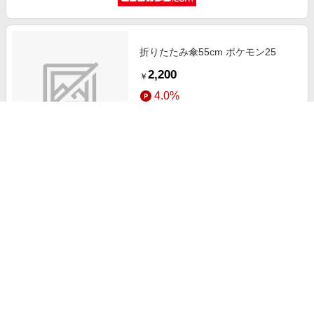
折りたたみ傘55cm ポケモン25
2,200
￥
4.0%
ストアにすすむ
折りたたみ傘 日傘 完全遮光 100％
自動開閉 晴雨兼用 軽量 傘 レディ
ース メンズゾンチー折りたたみ日
2,562
￥
傘 遮光 遮熱 涼しい 撥水 折り畳
1.0%
ストアにすすむ