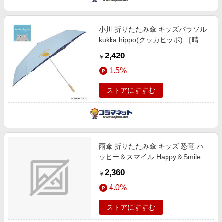
小川 折りたたみ傘 キッズパラソル
kukka hippo(クッカヒッポ) ［晴雨
兼用傘 / 子供用 / 50cm］ サックス
2,420
￥
24KH-KSP-1M
1.5%
ストアにすすむ
雨傘 折りたたみ傘 キッズ 恐竜 ハ
ッピー＆スマイル Happy＆Smile 恐
竜レインボー UBOTSR1 [晴雨兼用
2,360
￥
傘 /子供用 /50cm]
4.0%
ストアにすすむ