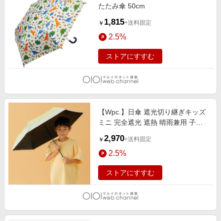
たたみ傘 50cm
1,815
+送料固定
￥
2.5%
ストアにすすむ
【Wpc.】日傘 遮光切り継ぎキッズ
ミニ 完全遮光 遮熱 晴雨兼用 子供
用 折りたたみ傘 イエロー
2,970
+送料固定
￥
2.5%
ストアにすすむ