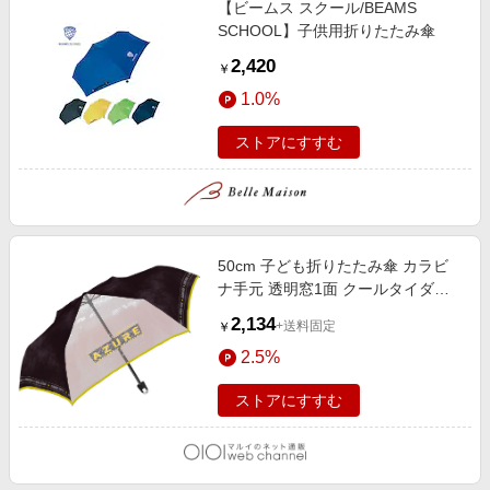
【ビームス スクール/BEAMS
エンタメ
楽天サービス特集
SCHOOL】子供用折りたたみ傘
スポーツ・アウトドア・ゴルフ
旅行特集
2,420
￥
インテリア・寝具
わくわく夏特集
1.0%
ペット・花・DIY・車
とことん買い物チャレンジ
ストアにすすむ
旅行・レジャー・ホテル予約
Apple公式サイト×楽天カード分割払い
生活・お役立ち
Qoo10メガポ
金融・マネー・保険
Samsung ボーナスキャンペーン
デジタルコンテンツ
50cm 子ども折りたたみ傘 カラビ
週末の高還元 夏の長期版
ナ手元 透明窓1面 クールタイダイ/
ビジネス・その他サービス
ブラック
2,134
+送料固定
￥
2.5%
ストアにすすむ