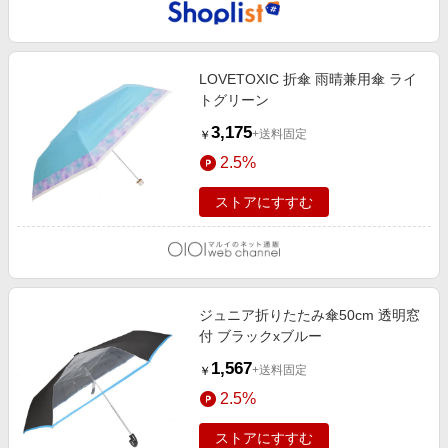
LOVETOXIC 折傘 雨晴兼用傘 ライ
トグリーン
3,175
+送料固定
￥
2.5%
ストアにすすむ
ジュニア折りたたみ傘50cm 透明窓
付 ブラックxブルー
1,567
+送料固定
￥
2.5%
ストアにすすむ