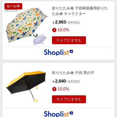
セール中
折りたたみ傘 子供晴雨兼用折りた
たみ傘 キャラクター
2,663
+送料固定
￥
10.0%
ストアにすすむ
折りたたみ傘 子供 男の子
2,640
+送料固定
￥
10.0%
ストアにすすむ