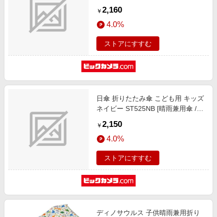
供用 /50cm]
2,160
￥
4.0%
ストアにすすむ
日傘 折りたたみ傘 こども用 キッズ
ネイビー ST525NB [晴雨兼用傘 /子
供用 /50cm]
2,150
￥
4.0%
ストアにすすむ
ディノサウルス 子供晴雨兼用折り