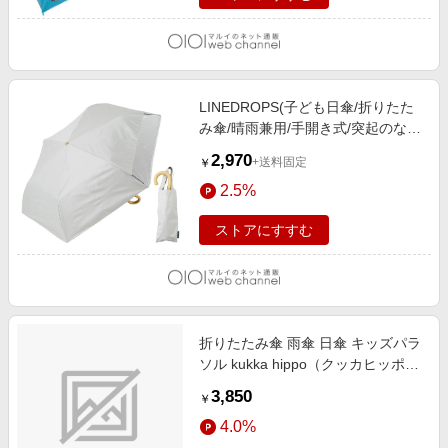
LINEDROPS(子ども日傘/折りたた
み傘/晴雨兼用/手開き式/突起のない
T型露先/透明窓つき) ホワイト
2,970
+送料固定
￥
2.5%
ストアにすすむ
折りたたみ傘 雨傘 日傘 キッズパラ
ソル kukka hippo（クッカヒッポ）
パープル 24KH-KSP-4M [晴雨兼用
3,850
￥
傘 /子供用 /50cm]
4.0%