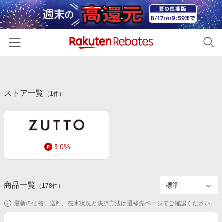
ホーム
ストア一覧
カテゴリー一覧
（
1
件）
百貨店・総合ECモール
イベント一覧
ファッション・インナー・小物
リーベイツ注目ストア
ヘルプ
食品・スイーツ・お酒
5.0%
初回購入者限定特典
友達紹介
日用品・キッチン用品
対象ストア新規限定特典
コスメ・健康・医薬品
楽天IDでログイン/会員登録
新着ストアのご紹介
商品一覧
（
178
件）
キッズ・ベビー用品
電子書籍特集
最新の価格、送料、在庫状況と決済方法は遷移先ページでご確認ください。
家電・PC・スマホ・カメラ
楽天ペイ導入ストア