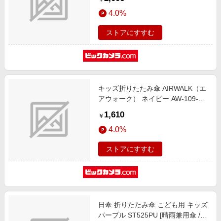
雨兼用傘 /子供用 /50cm]
4.0%
ストアにすすむ
キッズ折りたたみ傘 AIRWALK（エ
アウォーク） ネイビー AW-109-
55C NV [雨傘 /子供用 /55cm]
1,610
￥
4.0%
ストアにすすむ
日傘 折りたたみ傘 こども用 キッズ
パープル ST525PU [晴雨兼用傘 /子