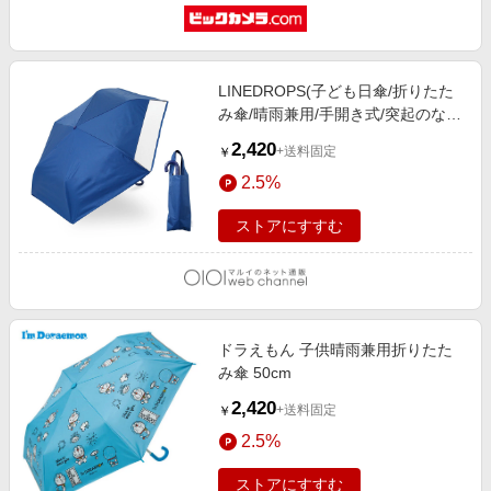
LINEDROPS(子ども日傘/折りたた
み傘/晴雨兼用/手開き式/突起のない
T型露先/透明窓つき) ネイビー
2,420
+送料固定
￥
2.5%
ストアにすすむ
ドラえもん 子供晴雨兼用折りたた
み傘 50cm
2,420
+送料固定
￥
2.5%
ストアにすすむ