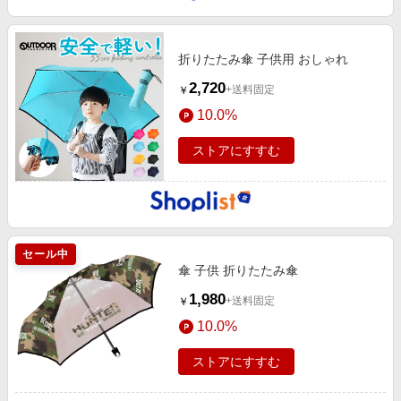
折りたたみ傘 子供用 おしゃれ
2,720
+送料固定
￥
10.0%
ストアにすすむ
セール中
傘 子供 折りたたみ傘
1,980
+送料固定
￥
10.0%
ストアにすすむ