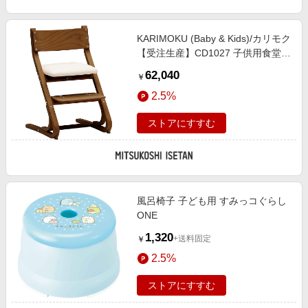
KARIMOKU (Baby & Kids)/カリモク
【受注生産】CD1027 子供用食堂椅
子 モルトブラウンB色 ピュアアイ
62,040
￥
ボリー色 机・デスク【三越伊勢丹/
2.5%
公式】
ストアにすすむ
風呂椅子 子ども用 すみっコぐらし
ONE
1,320
+送料固定
￥
2.5%
ストアにすすむ