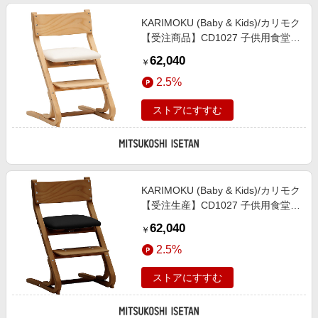
KARIMOKU (Baby & Kids)/カリモク
【受注商品】CD1027 子供用食堂椅
子 ピュアビーチ色×ピュアアイボリ
62,040
￥
ー色 ピュアビーチ色×ピュアアイボ
2.5%
リー色 机・デスク【三越伊勢丹/公
式】
ストアにすすむ
KARIMOKU (Baby & Kids)/カリモク
【受注生産】CD1027 子供用食堂椅
子 モルトブラウンB色 ブラック色
62,040
￥
机・デスク【三越伊勢丹/公式】
2.5%
ストアにすすむ