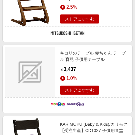
パープル色 机・デスク【三越伊勢
2.5%
丹/公式】
ストアにすすむ
キコリのテーブル 赤ちゃん テーブ
ル 育児 子供用テーブル
3,437
￥
1.0%
ストアにすすむ
KARIMOKU (Baby & Kids)/カリモク
【受注生産】CD1027 子供用食堂椅