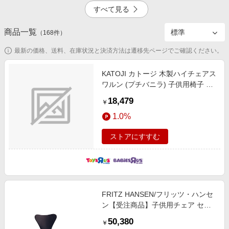
エンタメ
すべて見る
楽天サービス特集
スポーツ・アウトドア・ゴルフ
旅行特集
商品一覧
（
168
件）
2.5%
掲載終了
インテリア・寝具
わくわく夏特集
最新の価格、送料、在庫状況と決済方法は遷移先ページでご確認ください。
ペット・花・DIY・車
とことん買い物チャレンジ
旅行・レジャー・ホテル予約
KATOJI カトージ 木製ハイチェアス
Apple公式サイト×楽天カード分割払い
ワルン (プチバニラ) 子供用椅子 室
2.5%
生活・お役立ち
内家具 7カ月頃～5歳頃対応
Qoo10メガポ
18,479
￥
金融・マネー・保険
Samsung ボーナスキャンペーン
1.0%
デジタルコンテンツ
週末の高還元 夏の長期版
ストアにすすむ
ビジネス・その他サービス
FRITZ HANSEN/フリッツ・ハンセ
ン【受注商品】子供用チェア セブ
ンチェア モデル:3177 ミッドナイ
50,380
￥
トブルー 椅子【三越伊勢丹/公式】