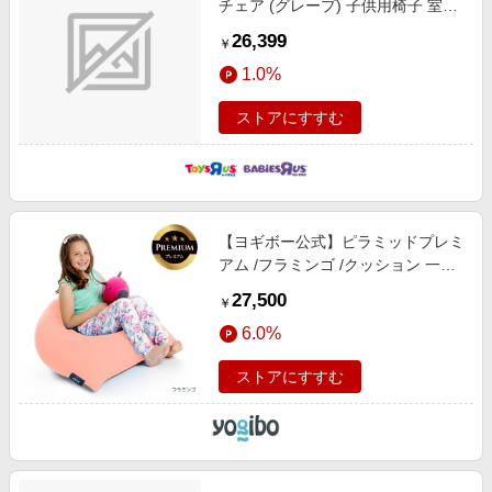
チェア (グレープ) 子供用椅子 室内
家具 ハイチェア 7カ月頃～
26,399
￥
1.0%
ストアにすすむ
【ヨギボー公式】ピラミッドプレミ
アム /フラミンゴ /クッション 一人
用ソファー 椅子 座椅子人をダメに
27,500
￥
するクッション yogibo プレミアム
6.0%
シリーズ
ストアにすすむ