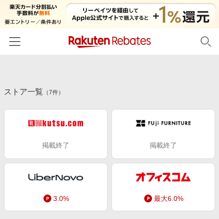
ホーム
ストア一覧
カテゴリー一覧
（
7
件）
百貨店・総合ECモール
イベント一覧
ファッション・インナー・小物
リーベイツ注目ストア
ヘルプ
食品・スイーツ・お酒
掲載終了
掲載終了
初回購入者限定特典
友達紹介
日用品・キッチン用品
対象ストア新規限定特典
コスメ・健康・医薬品
楽天IDでログイン/会員登録
新着ストアのご紹介
キッズ・ベビー用品
電子書籍特集
3.0%
最大6.0%
家電・PC・スマホ・カメラ
楽天ペイ導入ストア