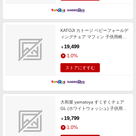
KATOJI カトージ ベビーフォールデ
ィングチェア マフィン 子供用椅子
室内家具 折りたたみ可能 ロングユ
19,499
￥
ース 7カ月頃～12歳頃対応
1.0%
ストアにすすむ
大和屋 yamatoya すくすくチェア
GL (ホワイトウォッシュ) 子供用椅
子 室内家具 座板6段階調整 取り外
19,799
￥
し簡単テーブル 転落防止ガード 7
1.0%
カ月頃～約80kg頃対応