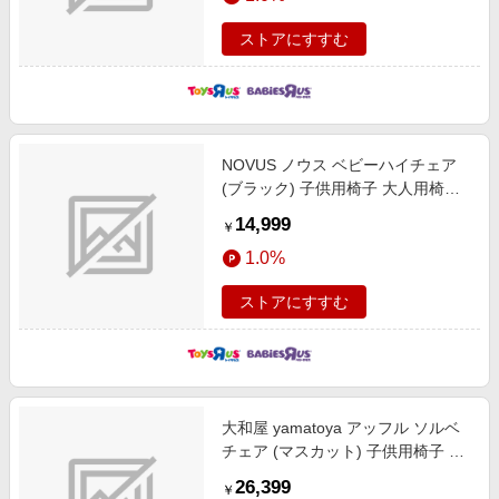
ストアにすすむ
NOVUS ノウス ベビーハイチェア
(ブラック) 子供用椅子 大人用椅子
食事イス 座板4段階調整 ステップ9
14,999
￥
段階調整 6カ月頃～130kg頃対応
1.0%
ストアにすすむ
大和屋 yamatoya アッフル ソルベ
チェア (マスカット) 子供用椅子 室
内家具 ハイチェア 7カ月頃～
26,399
￥