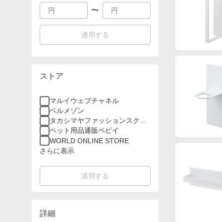
〜
適用する
ストア
マルイウェブチャネル
ベルメゾン
タカシマヤファッションスクエ
ア
ペット用品通販ペピイ
WORLD ONLINE STORE
さらに表示
適用する
詳細