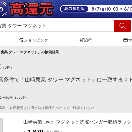
ショッピング
旅行
サ
実業 タワー マグネット
」の検索結果
覧
（
0
件）
索条件で「山崎実業 タワー マグネット」に一致するス
1
〜
80
件
（
596
件）
送料、在庫状況と決済方法は遷移先ページでご確認ください。
山崎実業 tower マグネット洗濯ハンガー収納ラック
1,870