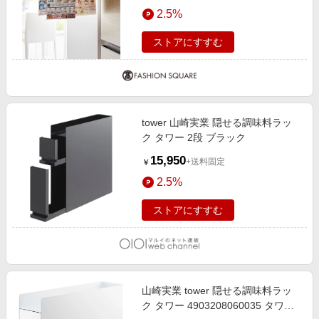
エンタメ
2.5%
楽天サービス特集
スポーツ・アウトドア・ゴルフ
旅行特集
ストアにすすむ
インテリア・寝具
わくわく夏特集
ペット・花・DIY・車
とことん買い物チャレンジ
旅行・レジャー・ホテル予約
Apple公式サイト×楽天カード分割払い
tower 山崎実業 隠せる調味料ラッ
生活・お役立ち
Qoo10メガポ
ク タワー 2段 ブラック
金融・マネー・保険
Samsung ボーナスキャンペーン
15,950
+送料固定
￥
デジタルコンテンツ
週末の高還元 夏の長期版
2.5%
ビジネス・その他サービス
ストアにすすむ
山崎実業 tower 隠せる調味料ラッ
ク タワー 4903208060035 タワー