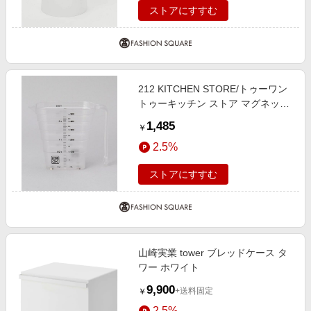
ストアにすすむ
212 KITCHEN STORE/トゥーワン
トゥーキッチン ストア マグネット
段々計量カップ 500ml WH 山崎実
1,485
￥
業 ＜tower タワー＞ その他
2.5%
00(FREE)
ストアにすすむ
山崎実業 tower ブレッドケース タ
ワー ホワイト
9,900
+送料固定
￥
2.5%