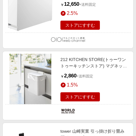
シリーズ ホワイト
12,650
+送料固定
￥
2.5%
ストアにすすむ
212 KITCHEN STORE(トゥーワン
トゥーキッチンストア) マグネット
&シンク扉ゴミ箱 WH 山崎実業 ＜
2,860
+送料固定
￥
tower タワー＞
1.5%
ストアにすすむ
tower 山崎実業 引っ掛け折り畳み