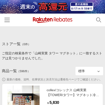
ホーム
ストア一覧
カテゴリー一覧
（
0
件）
ご指定の検索条件で「山崎実業 タワー マグネット」に一致するスト
百貨店・総合ECモール
イベント一覧
アは見つかりませんでした。
ファッション・インナー・小物
リーベイツ注目ストア
ヘルプ
食品・スイーツ・お酒
商品一覧
（
596
件）
初回購入者限定特典
友達紹介
日用品・キッチン用品
対象ストア新規限定特典
最新の価格、送料、在庫状況と決済方法は遷移先ページでご確認ください。
コスメ・健康・医薬品
楽天IDでログイン/会員登録
新着ストアのご紹介
collex/コレックス 山崎実業
キッズ・ベビー用品
【TOWER/タワー】マグネット冷蔵
電子書籍特集
庫横隠S/Sパネル ブラック F
家電・PC・スマホ・カメラ
5,830
楽天ペイ導入ストア
￥