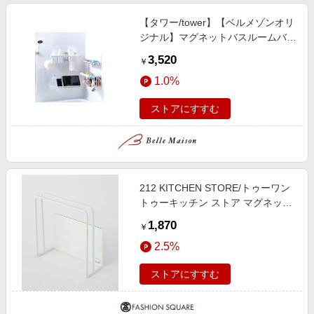
【タワー/tower】【ベルメゾンオリ
ジナル】マグネットバスルームバス
ケット
3,520
￥
1.0%
ストアにすすむ
212 KITCHEN STORE/トゥーワン
トゥーキッチン ストア マグネット
まな板スタンド ホワイト 山崎実業
1,870
￥
＜tower タワー＞ その他 00(FREE)
2.5%
ストアにすすむ