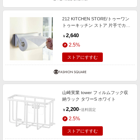
212 KITCHEN STORE/トゥーワン
トゥーキッチン ストア 片手でカッ
ト マグネットキッチンペーパーホ
2,640
￥
ルダー WH 山崎実業 ＜tower タワ
2.5%
ー＞ ホワイト(879) 00(FREE)
ストアにすすむ
山崎実業 tower フィルムフック収
納ラック タワーS ホワイト
2,200
+送料固定
￥
2.5%
ストアにすすむ