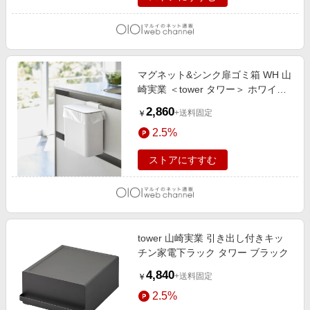
マグネット&シンク扉ゴミ箱 WH 山
崎実業 ＜tower タワー＞ ホワイト
（879）
2,860
+送料固定
￥
2.5%
ストアにすすむ
tower 山崎実業 引き出し付きキッ
チン家電下ラック タワー ブラック
4,840
+送料固定
￥
2.5%