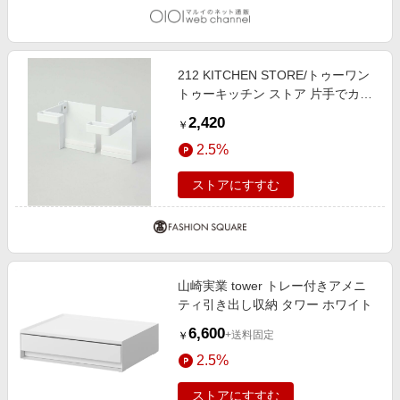
212 KITCHEN STORE/トゥーワン
トゥーキッチン ストア 片手でカッ
トマグネット挟み込み式キッチンペ
2,420
￥
ーパーホルダー WH 山崎実業 ＜
2.5%
tower タワー＞ その他 00(FREE)
ストアにすすむ
山崎実業 tower トレー付きアメニ
ティ引き出し収納 タワー ホワイト
6,600
+送料固定
￥
2.5%
ストアにすすむ