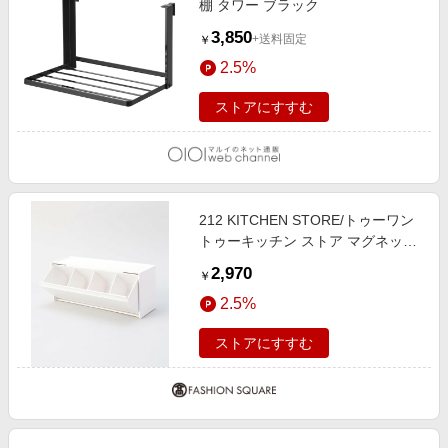
棚 タワー ブラック
3,850
+送料固定
￥
2.5%
ストアにすすむ
212 KITCHEN STORE/トゥーワン
トゥーキッチン ストア マグネット
サプリメント収納ケース WH 山崎
2,970
￥
実業 ＜tower タワー＞ その他
2.5%
00(FREE)
ストアにすすむ