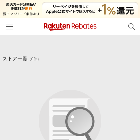
ホーム
ストア一覧
カテゴリー一覧
（0件）
百貨店・総合ECモール
イベント一覧
ファッション・インナー・小物
リーベイツ注目ストア
ヘルプ
食品・スイーツ・お酒
初回購入者限定特典
友達紹介
日用品・キッチン用品
対象ストア新規限定特典
コスメ・健康・医薬品
楽天IDでログイン/会員登録
新着ストアのご紹介
キッズ・ベビー用品
電子書籍特集
家電・PC・スマホ・カメラ
楽天ペイ導入ストア