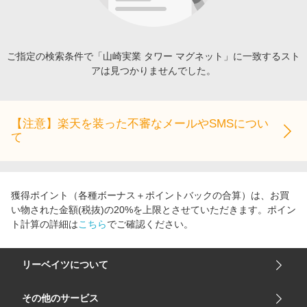
エンタメ
楽天サービス特集
スポーツ・アウトドア・ゴルフ
旅行特集
インテリア・寝具
ご指定の検索条件で「山崎実業 タワー マグネット」に一致するスト
わくわく夏特集
アは見つかりませんでした。
ペット・花・DIY・車
とことん買い物チャレンジ
旅行・レジャー・ホテル予約
Apple公式サイト×楽天カード分割払い
生活・お役立ち
【注意】楽天を装った不審なメールやSMSについ
Qoo10メガポ
て
金融・マネー・保険
Samsung ボーナスキャンペーン
デジタルコンテンツ
週末の高還元 夏の長期版
ビジネス・その他サービス
獲得ポイント（各種ボーナス＋ポイントバックの合算）は、お買
い物された金額(税抜)の20%を上限とさせていただきます。ポイン
ト計算の詳細は
こちら
でご確認ください。
リーベイツについて
会社概要
その他のサービス