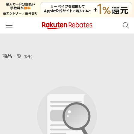
ホーム
商品一覧
カテゴリー一覧
（0件）
百貨店・総合ECモール
イベント一覧
ファッション・インナー・小物
リーベイツ注目ストア
ヘルプ
食品・スイーツ・お酒
初回購入者限定特典
友達紹介
日用品・キッチン用品
対象ストア新規限定特典
コスメ・健康・医薬品
楽天IDでログイン/会員登録
新着ストアのご紹介
キッズ・ベビー用品
電子書籍特集
家電・PC・スマホ・カメラ
楽天ペイ導入ストア