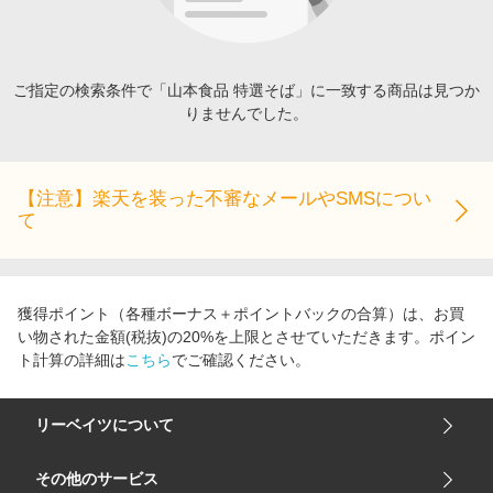
エンタメ
楽天サービス特集
スポーツ・アウトドア・ゴルフ
旅行特集
インテリア・寝具
ご指定の検索条件で「山本食品 特選そば」に一致する商品は見つか
わくわく夏特集
りませんでした。
ペット・花・DIY・車
とことん買い物チャレンジ
旅行・レジャー・ホテル予約
Apple公式サイト×楽天カード分割払い
生活・お役立ち
【注意】楽天を装った不審なメールやSMSについ
Qoo10メガポ
て
金融・マネー・保険
Samsung ボーナスキャンペーン
デジタルコンテンツ
週末の高還元 夏の長期版
ビジネス・その他サービス
獲得ポイント（各種ボーナス＋ポイントバックの合算）は、お買
い物された金額(税抜)の20%を上限とさせていただきます。ポイン
ト計算の詳細は
こちら
でご確認ください。
リーベイツについて
会社概要
その他のサービス