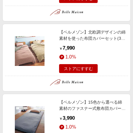
【ベルメゾン】北欧調デザインの綿
素材を使った布団カバーセット(3
点)
7,990
￥
1.0%
ストアにすすむ
【ベルメゾン】15色から選べる綿
素材のファスナー式敷布団カバー
[日本製]
3,990
￥
1.0%