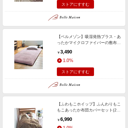
ストアにすすむ
【ベルメゾン】吸湿発熱プラス・あ
ったかマイクロファイバーの敷布団
カバー
3,490
￥
1.0%
ストアにすすむ
【ふわもこホイップ】ふんわりもこ
もこあったか布団カバーセット(2
点)
6,990
￥
1.0%