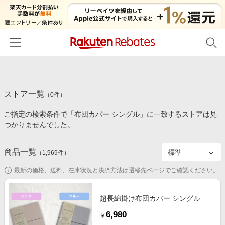
ホーム
ストア一覧
カテゴリー一覧
（
0
件）
ご指定の検索条件で「布団カバー シングル」に一致するストアは見
百貨店・総合ECモール
イベント一覧
つかりませんでした。
ファッション・インナー・小物
リーベイツ注目ストア
ヘルプ
食品・スイーツ・お酒
商品一覧
（
1,969
件）
初回購入者限定特典
友達紹介
日用品・キッチン用品
対象ストア新規限定特典
最新の価格、送料、在庫状況と決済方法は遷移先ページでご確認ください。
コスメ・健康・医薬品
楽天IDでログイン/会員登録
新着ストアのご紹介
キッズ・ベビー用品
超長綿掛け布団カバー シングル
電子書籍特集
6,980
家電・PC・スマホ・カメラ
￥
楽天ペイ導入ストア