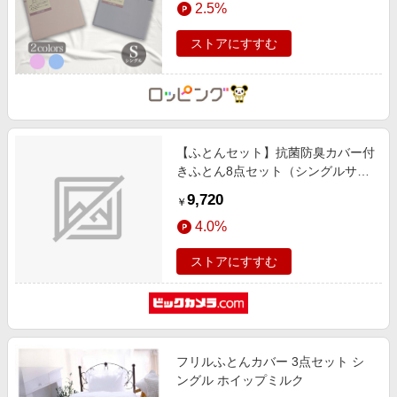
2.5%
エンタメ
楽天サービス特集
スポーツ・アウトドア・ゴルフ
ストアにすすむ
旅行特集
インテリア・寝具
わくわく夏特集
ペット・花・DIY・車
50万ポイント山分けキャンペーン
旅行・レジャー・ホテル予約
とことん買い物チャレンジ
【ふとんセット】抗菌防臭カバー付
生活・お役立ち
Apple公式サイト×楽天カード分割払い
きふとん8点セット（シングルサイ
金融・マネー・保険
ズ/毛布付き/ブラウン） KFS-U8S
Samsung ボーナスキャンペーン
9,720
￥
デジタルコンテンツ
週末の高還元 夏の長期版
4.0%
ビジネス・その他サービス
ストアにすすむ
フリルふとんカバー 3点セット シ
ングル ホイップミルク