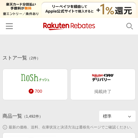
ホーム
ストア一覧
カテゴリー一覧
（
2
件）
百貨店・総合ECモール
イベント一覧
ファッション・インナー・小物
リーベイツ注目ストア
ヘルプ
食品・スイーツ・お酒
700
掲載終了
初回購入者限定特典
友達紹介
日用品・キッチン用品
対象ストア新規限定特典
コスメ・健康・医薬品
楽天IDでログイン/会員登録
新着ストアのご紹介
商品一覧
（
1,492
件）
キッズ・ベビー用品
電子書籍特集
最新の価格、送料、在庫状況と決済方法は遷移先ページでご確認ください。
家電・PC・スマホ・カメラ
楽天ペイ導入ストア