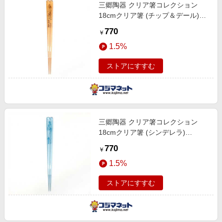
三郷陶器 クリア箸コレクション
エンタメ
楽天サービス特集
18cmクリア箸 (チップ＆デール)
スポーツ・アウトドア・ゴルフ
331905
旅行特集
770
￥
インテリア・寝具
わくわく夏特集
1.5%
ペット・花・DIY・車
とことん買い物チャレンジ
ストアにすすむ
旅行・レジャー・ホテル予約
Apple公式サイト×楽天カード分割払い
生活・お役立ち
Qoo10メガポ
金融・マネー・保険
Samsung ボーナスキャンペーン
デジタルコンテンツ
三郷陶器 クリア箸コレクション
週末の高還元 夏の長期版
18cmクリア箸 (シンデレラ)
ビジネス・その他サービス
331901
770
￥
1.5%
ストアにすすむ