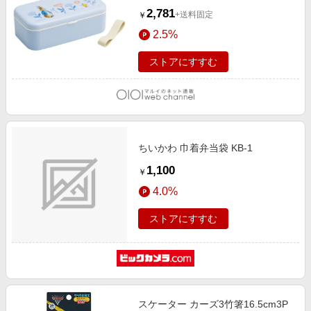
2,781
+送料固定
￥
2.5%
ストアにすすむ
ちいかわ 巾着弁当袋 KB-1
1,100
￥
4.0%
ストアにすすむ
スケーター カーズ3竹箸16.5cm3P