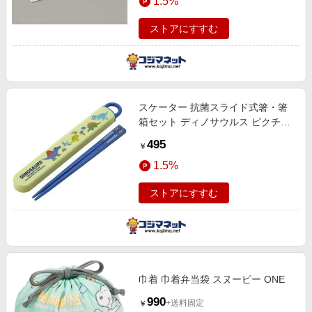
1.5%
ストアにすすむ
スケーター 抗菌スライド式箸・箸
箱セット ディノサウルス ピクチャ
ーブック ABS2AMAG
495
￥
1.5%
ストアにすすむ
巾着 巾着弁当袋 スヌーピー ONE
990
+送料固定
￥