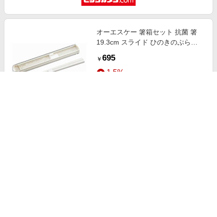
オーエスケー 箸箱セット 抗菌 箸
19.3cm スライド ひのきのぷら
No.3 ホワイト HS16
695
￥
1.5%
ストアにすすむ
LE CREUSET/ル・クルーゼ【ル・
クルーゼおまとめ】キッズ・チョッ
プスティック ローズクオーツ 箸・
1,870
￥
カトラリー【三越伊勢丹/公式】
2.5%
ストアにすすむ