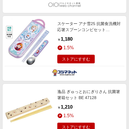
スケーター アナ雪25 抗菌食洗機対
応箸スプーンコンビセット
CCA1AG
1,180
￥
1.5%
ストアにすすむ
逸品 ぎゅっとおにぎりさん 抗菌箸
箸箱セット BE 47128
1,210
￥
1.5%
ストアにすすむ