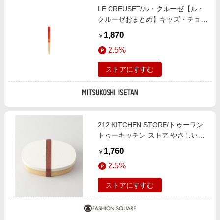
LE CREUSET/ル・クルーゼ【ル・
クルーゼおまとめ】キッズ・チョッ
プスティック オレンジ 箸・カトラ
1,870
￥
リー【三越伊勢丹/公式】
2.5%
ストアにすすむ
212 KITCHEN STORE/トゥーワン
トゥーキッチン ストア やさしい彩
抗菌小判弁当 乳白色 その他
1,760
￥
00(FREE)
2.5%
ストアにすすむ