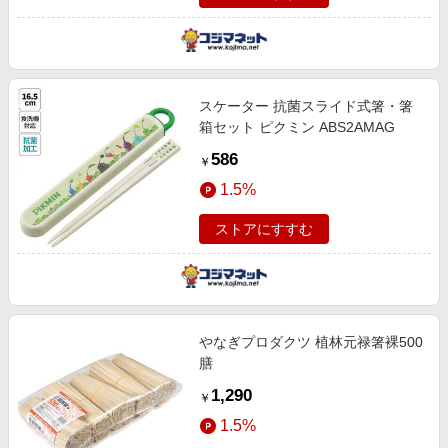
スケーター 抗菌スライド式箸・箸
箱セット ピクミン ABS2AMAG
586
￥
1.5%
ストアにすすむ
やなぎプロダクツ 植林元禄箸裸500
膳
1,290
￥
1.5%