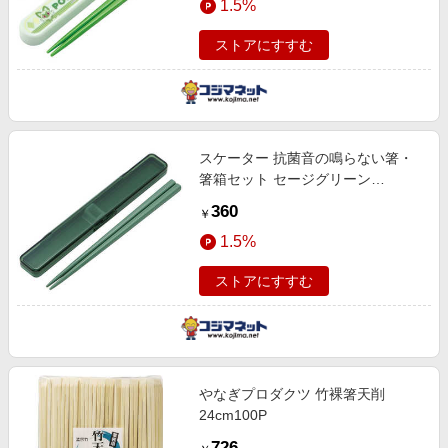
1.5%
ストアにすすむ
スケーター 抗菌音の鳴らない箸・
箸箱セット セージグリーン
ABC3AG
360
￥
1.5%
ストアにすすむ
やなぎプロダクツ 竹裸箸天削
24cm100P
726