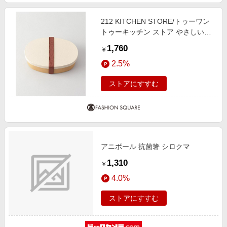
212 KITCHEN STORE/トゥーワン
トゥーキッチン ストア やさしい彩
抗菌小判弁当 白茶色 その他
1,760
￥
00(FREE)
2.5%
ストアにすすむ
アニボール 抗菌箸 シロクマ
1,310
￥
4.0%
ストアにすすむ