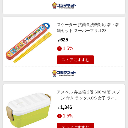
スケーター 抗菌食洗機対応 箸・箸
箱セット スーパーマリオ23
ABS2AMAG
625
￥
1.5%
ストアにすすむ
アスベル 弁当箱 2段 600ml 箸 スプ
ーン 付き ランタスCS 女子 ライト
グリーン CST600
1,346
￥
1.5%
ストアにすすむ