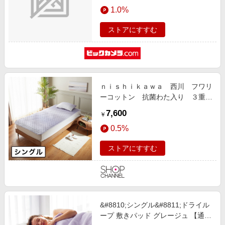
エンタメ
1.0%
楽天サービス特集
スポーツ・アウトドア・ゴルフ
旅行特集
ストアにすすむ
インテリア・寝具
お中元特集2026
ペット・花・DIY・車
わくわく夏特集
旅行・レジャー・ホテル予約
とことん買い物チャレンジ
ｎｉｓｈｉｋａｗａ 西川 フワリ
生活・お役立ち
Apple公式サイト×楽天カード分割払い
ーコットン 抗菌わた入り ３重ガ
金融・マネー・保険
ーゼ敷きパッド ＜シングル＞
Qoo10メガポ
7,600
￥
デジタルコンテンツ
0.5%
ビジネス・その他サービス
ストアにすすむ
&#8810;シングル&#8811;ドライル
ープ 敷きパッド グレージュ 【通