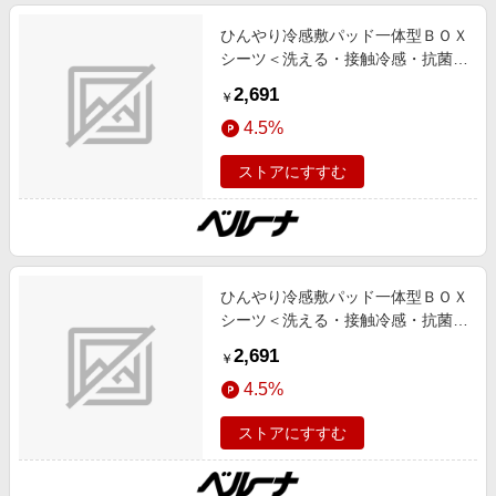
ひんやり冷感敷パッド一体型ＢＯＸ
シーツ＜洗える・接触冷感・抗菌防
臭・時短・家事楽・ボックスシー
2,691
￥
ツ・寝苦しさ対策＞ ブルー シング
4.5%
ル インテリア iellio 春号 ひんやり
アイテム,接触冷感 SNS,インテリ
ストアにすすむ
ア,お薦め商品,ロングセラー,新色追
加,動画あり
ひんやり冷感敷パッド一体型ＢＯＸ
シーツ＜洗える・接触冷感・抗菌防
臭・時短・家事楽・ボックスシー
2,691
￥
ツ・寝苦しさ対策＞ モカベージュ
4.5%
シングル インテリア ムジ iellio 春
号 ひんやりアイテム,接触冷感
ストアにすすむ
SNS,インテリア,お薦め商品,ロング
セラー,新色追加,動画あり