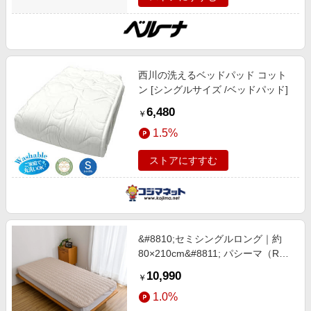
西川の洗えるベッドパッド コット
ン [シングルサイズ /ベッドパッド]
6,480
￥
1.5%
ストアにすすむ
&#8810;セミシングルロング｜約
80×210cm&#8811; パシーマ（R）
EX 先染め 敷きパッド ライトブラ
10,990
￥
ウン（トモキジ） 【通販】
1.0%