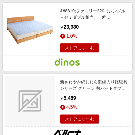
&#8810;ファミリー220（シングル
＋セミダブル相当）｜約
220×210cm&#8811; パシーマ
23,980
￥
（R）EX 無地 敷きパッド ファミリ
1.0%
ーサイズ アイボリー 【通販】
ストアにすすむ
新さわやか綿しじら刺繍入り軽寝具
シリーズ グリーン 敷パッドダブル
インテリア 盛夏号 インテリア
5,489
￥
4.5%
ストアにすすむ