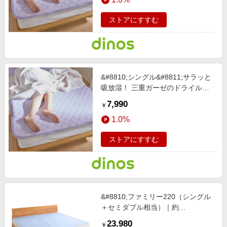
ストアにすすむ
&#8810;シングル&#8811;サラッと
吸放湿！ 三重ガーゼのドライルー
プ 敷きパッド グレージュ 【通販】
7,990
￥
1.0%
ストアにすすむ
&#8810;ファミリー220（シングル
＋セミダブル相当）｜約
220×210cm&#8811; パシーマ
23,980
￥