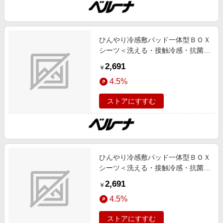
ひんやり冷感敷パッド一体型ＢＯＸ
シーツ＜洗える・接触冷感・抗菌防
臭・時短・家事楽・ボックスシー
2,691
￥
ツ・寝苦しさ対策＞ アイボリー シ
4.5%
ングル インテリア iellio 春号 ひん
やりアイテム,接触冷感 SNS,インテ
ストアにすすむ
リア,お薦め商品,ロングセラー,新色
追加,動画あり
ひんやり冷感敷パッド一体型ＢＯＸ
シーツ＜洗える・接触冷感・抗菌防
臭・時短・家事楽・ボックスシー
2,691
￥
ツ・寝苦しさ対策＞ グレー シング
4.5%
ル インテリア iellio 春号 ひんやり
アイテム,接触冷感 SNS,インテリ
ストアにすすむ
ア,お薦め商品,ロングセラー,新色追