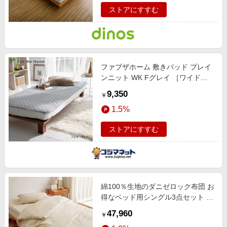
ストアにすすむ
ファブザホーム 敷きパッド プレイ
ンニット WK Fグレイ ［ワイドキ
ングサイズ /敷パッド］ FH528950-
9,350
￥
169
1.5%
ストアにすすむ
綿100％生地のダニゼロック布団 お
得なベッド用シングル3点セット ブ
ルー 【通販】
47,960
￥