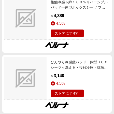
接触冷感＆綿１００％リバーシブル
パッド一体型ボックスシーツ ブル
ー シングル インテリア 盛夏号 ひ
4,389
￥
んやりアイテム,リバーシブル,吸汗
4.5%
速乾/吸水速乾,抗菌防臭,接触冷感,
防ダニ インテリア
ストアにすすむ
ひんやり冷感敷パッド一体型ＢＯＸ
シーツ＜洗える・接触冷感・抗菌防
臭・時短・家事楽・ボックスシー
3,140
￥
ツ・寝苦しさ対策＞ グレー シング
4.5%
ル インテリア iellio 春号 ひんやり
アイテム,接触冷感 SNS,インテリ
ストアにすすむ
ア,お薦め商品,ロングセラー,新色追
加,動画あり