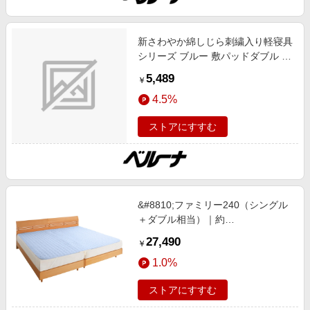
新さわやか綿しじら刺繍入り軽寝具
シリーズ ブルー 敷パッドダブル イ
ンテリア 盛夏号 インテリア
5,489
￥
4.5%
ストアにすすむ
&#8810;ファミリー240（シングル
＋ダブル相当）｜約
240×210cm&#8811; パシーマ
27,490
￥
（R）EX 無地 敷きパッド ファミリ
1.0%
ーサイズ ホワイト 【通販】
ストアにすすむ