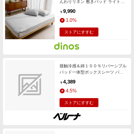
んわりリネン 敷きパッド ライトグ
レー 【通販】
9,990
￥
1.0%
ストアにすすむ
接触冷感＆綿１００％リバーシブル
パッド一体型ボックスシーツ パー
プル シングル インテリア 盛夏号
4,389
￥
ひんやりアイテム,リバーシブル,吸
4.5%
汗速乾/吸水速乾,抗菌防臭,接触冷
感,防ダニ インテリア
ストアにすすむ