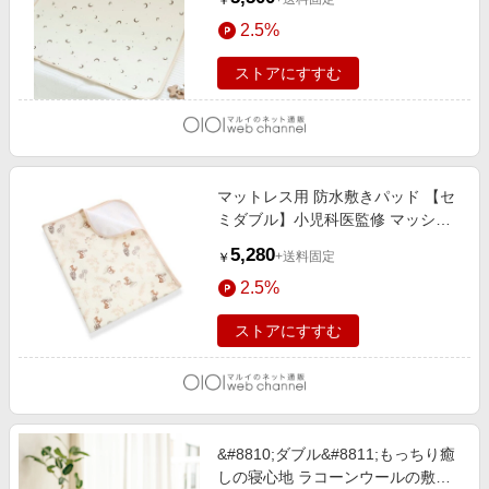
￥
2.5%
ストアにすすむ
マットレス用 防水敷きパッド 【セ
ミダブル】小児科医監修 マッシュ
ルーム
5,280
+送料固定
￥
2.5%
ストアにすすむ
&#8810;ダブル&#8811;もっちり癒
しの寝心地 ラコーンウールの敷き