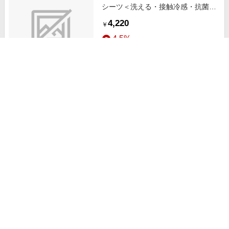
シーツ＜洗える・接触冷感・抗菌防
臭・時短・家事楽・ボックスシー
4,220
￥
ツ・寝苦しさ対策＞ モカベージュ
4.5%
クイーン インテリア ムジ iellio 春
号 ひんやりアイテム,接触冷感
ストアにすすむ
SNS,インテリア,お薦め商品,ロング
セラー,新色追加,動画あり
ひんやり冷感敷パッド一体型ＢＯＸ
シーツ＜洗える・接触冷感・抗菌防
臭・時短・家事楽・ボックスシー
4,220
￥
ツ・寝苦しさ対策＞ ラベンダーグ
4.5%
レー クイーン インテリア ムジ
iellio 春号 ひんやりアイテム,接触冷
ストアにすすむ
感 SNS,インテリア,お薦め商品,ロ
ングセラー,新色追加,動画あり