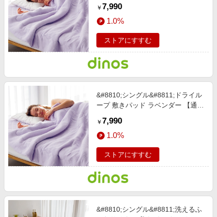
販】
7,990
￥
1.0%
ストアにすすむ
&#8810;シングル&#8811;ドライル
ープ 敷きパッド ラベンダー 【通
販】
7,990
￥
1.0%
ストアにすすむ
&#8810;シングル&#8811;洗えるふ