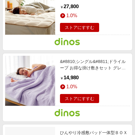
パッド アイボリー 【通販】
27,800
￥
1.0%
ストアにすすむ
&#8810;シングル&#8811;ドライル
ープ お得な掛け敷きセット グレー
ジュ 【通販】
14,980
￥
1.0%
ストアにすすむ
ひんやり冷感敷パッド一体型ＢＯＸ