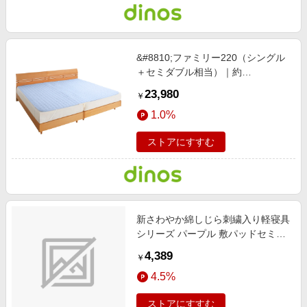
&#8810;ファミリー220（シングル
＋セミダブル相当）｜約
220×210cm&#8811; パシーマ
23,980
￥
（R）EX 無地 敷きパッド ファミリ
1.0%
ーサイズ ホワイト 【通販】
ストアにすすむ
新さわやか綿しじら刺繍入り軽寝具
シリーズ パープル 敷パッドセミダ
ブル インテリア 盛夏号 インテリア
4,389
￥
4.5%
ストアにすすむ