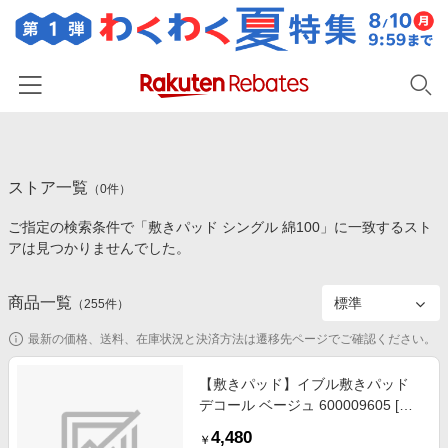
ホーム
ストア一覧
カテゴリー一覧
（
0
件）
ご指定の検索条件で「敷きパッド シングル 綿100」に一致するスト
百貨店・総合ECモール
イベント一覧
アは見つかりませんでした。
ファッション・インナー・小物
リーベイツ注目ストア
ヘルプ
食品・スイーツ・お酒
商品一覧
（
255
件）
初回購入者限定特典
友達紹介
日用品・キッチン用品
対象ストア新規限定特典
最新の価格、送料、在庫状況と決済方法は遷移先ページでご確認ください。
コスメ・健康・医薬品
楽天IDでログイン/会員登録
新着ストアのご紹介
【敷きパッド】イブル敷きパッド
キッズ・ベビー用品
デコール ベージュ 600009605 [シ
電子書籍特集
ングルサイズ /敷パッド]
家電・PC・スマホ・カメラ
4,480
楽天ペイ導入ストア
￥