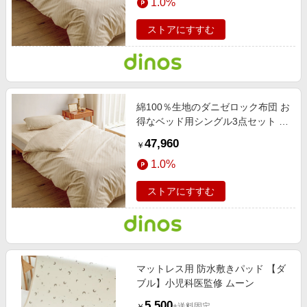
1.0%
ストアにすすむ
綿100％生地のダニゼロック布団 お
得なベッド用シングル3点セット ベ
ージュ 【通販】
47,960
￥
1.0%
ストアにすすむ
マットレス用 防水敷きパッド 【ダ
ブル】小児科医監修 ムーン
5,500
+送料固定