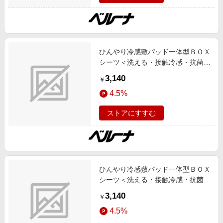
加,動画あり
ひんやり冷感敷パッド一体型ＢＯＸ
シーツ＜洗える・接触冷感・抗菌防
臭・時短・家事楽・ボックスシー
3,140
￥
ツ・寝苦しさ対策＞ ラベンダーグ
4.5%
レー シングル インテリア iellio 春
号 ひんやりアイテム,接触冷感
ストアにすすむ
SNS,インテリア,お薦め商品,ロング
セラー,新色追加,動画あり
ひんやり冷感敷パッド一体型ＢＯＸ
シーツ＜洗える・接触冷感・抗菌防
臭・時短・家事楽・ボックスシー
3,140
￥
ツ・寝苦しさ対策＞ モカベージュ
4.5%
シングル インテリア iellio 春号 ひ
んやりアイテム,接触冷感 SNS,イン