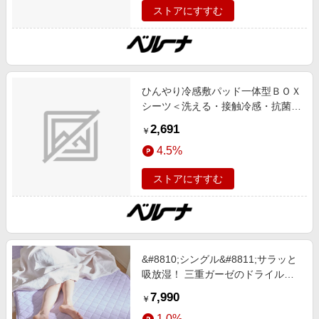
ストアにすすむ
テリア,お薦め商品,ロングセラー,新
色追加,動画あり
ひんやり冷感敷パッド一体型ＢＯＸ
シーツ＜洗える・接触冷感・抗菌防
臭・時短・家事楽・ボックスシー
2,691
￥
ツ・寝苦しさ対策＞ ラベンダーグ
4.5%
レー シングル インテリア ムジ
iellio 春号 ひんやりアイテム,接触冷
ストアにすすむ
感 SNS,インテリア,お薦め商品,ロ
ングセラー,新色追加,動画あり
&#8810;シングル&#8811;サラッと
吸放湿！ 三重ガーゼのドライルー
プ 敷きパッド ラベンダー 【通販】
7,990
￥
1.0%