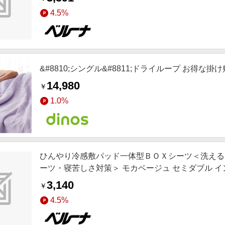
4.5%
&#8810;シングル&#8811;ドライループ お得な
14,980
￥
1.0%
ひんやり冷感敷パッド一体型ＢＯＸシーツ＜洗える
ーツ・寝苦しさ対策＞ モカベージュ セミダブル インテリ
感 SNS,インテリア,お薦め商品,ロングセラー,新色
3,140
￥
4.5%