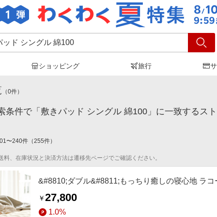
ショッピング
旅行
サ
パッド シングル 綿100
」の検索結果
覧
（
0
件）
索条件で「敷きパッド シングル 綿100」に一致するス
01
〜
240
件
（
255
件）
送料、在庫状況と決済方法は遷移先ページでご確認ください。
&#8810;ダブル&#8811;もっちり癒しの寝心地
27,800
￥
1.0%