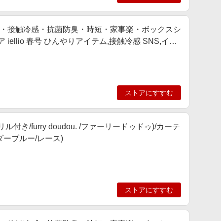
・接触冷感・抗菌防臭・時短・家事楽・ボックスシ
ellio 春号 ひんやりアイテム,接触冷感 SNS,イン
ストアにすすむ
/furry doudou. /ファーリードゥドゥ)/カーテ
ウダーブルー/レース)
ストアにすすむ