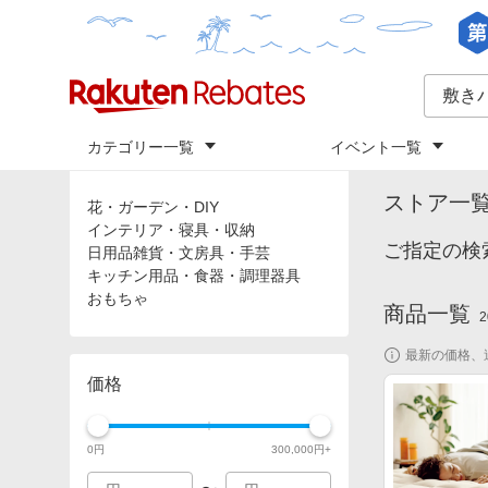
カテゴリー一覧
イベント一覧
トップ
「
敷き
カテゴリ
ストア一
花・ガーデン・DIY
インテリア・寝具・収納
ご指定の検
日用品雑貨・文房具・手芸
キッチン用品・食器・調理器具
おもちゃ
商品一覧
2
最新の価格、
価格
0
円
300,000
円+