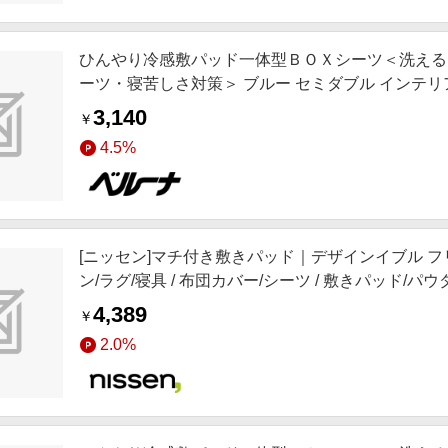
ひんやり冷感敷パッド一体型ＢＯＸシーツ＜洗える
ーツ・寝苦しさ対策＞ ブルー セミダブル インテリア i
テリア,お薦め商品,ロングセラー,新色追加,動画あり
3,140
￥
4.5%
[ニッセン]マチ付き敷きパッド｜デザインイブル フリル付き
ン/ラグ/寝具 / 布団カバー/シーツ / 敷きパッド/パ
4,389
￥
2.0%