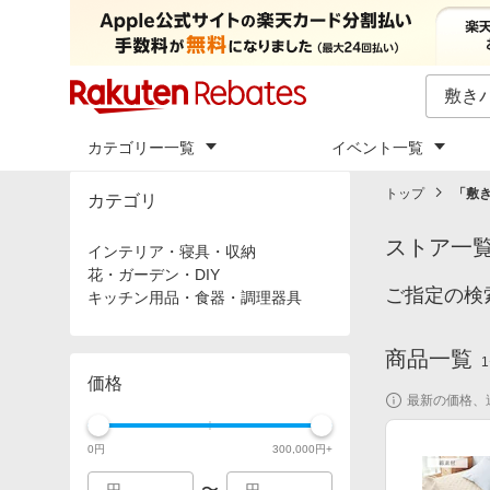
カテゴリー一覧
イベント一覧
トップ
「
敷き
カテゴリ
ストア一
インテリア・寝具・収納
花・ガーデン・DIY
ご指定の検
キッチン用品・食器・調理器具
商品一覧
1
価格
最新の価格、
0
円
300,000
円+
〜