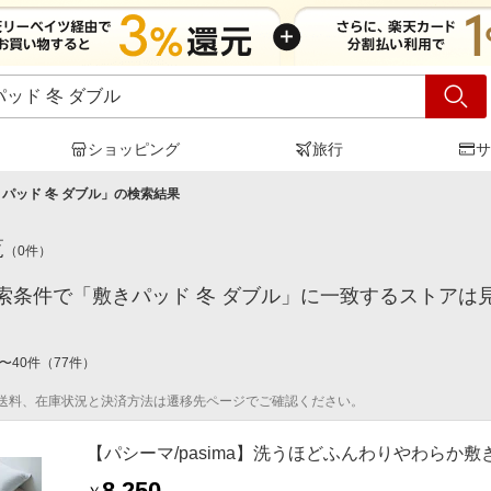
ショッピング
旅行
サ
パッド 冬 ダブル
」の検索結果
覧
（
0
件）
索条件で「敷きパッド 冬 ダブル」に一致するストアは
〜
40
件
（
77
件）
送料、在庫状況と決済方法は遷移先ページでご確認ください。
【パシーマ/pasima】洗うほどふんわりやわらか敷
8,250