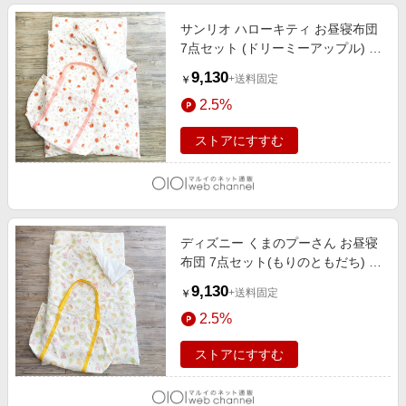
サンリオ ハローキティ お昼寝布団
7点セット (ドリーミーアップル) 子
供用 Sanrio
9,130
+送料固定
￥
2.5%
ストアにすすむ
ディズニー くまのプーさん お昼寝
布団 7点セット(もりのともだち) 子
供用 Disney
9,130
+送料固定
￥
2.5%
ストアにすすむ