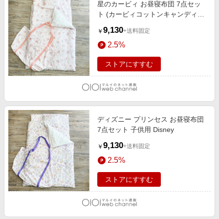
星のカービィ お昼寝布団 7点セッ
ト (カービィコットンキャンディ雲
とカービィ) 子供用 任天堂
9,130
+送料固定
￥
2.5%
ストアにすすむ
ディズニー プリンセス お昼寝布団
7点セット 子供用 Disney
9,130
+送料固定
￥
2.5%
ストアにすすむ