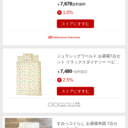
ベビー布団・お昼寝布団・寝具小物
7,678
送料無料
￥
1.0%
ストアにすすむ
ジュラシックワールド お昼寝7点セ
ット リラックスダイナソー ベビー
キッズ
7,480
+送料固定
￥
2.5%
ストアにすすむ
すみっコぐらし お昼寝布団 7点セ