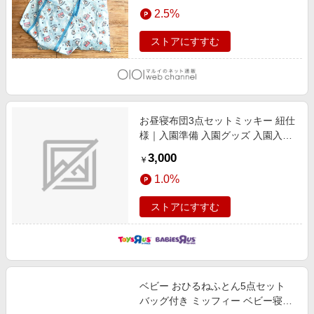
エンタメ
2.5%
楽天サービス特集
スポーツ・アウトドア・ゴルフ
旅行特集
ストアにすすむ
インテリア・寝具
わくわく夏特集
ペット・花・DIY・車
とことん買い物チャレンジ
旅行・レジャー・ホテル予約
Apple公式サイト×楽天カード分割払い
お昼寝布団3点セットミッキー 紐仕
生活・お役立ち
Qoo10メガポ
様｜入園準備 入園グッズ 入園入学
金融・マネー・保険
祝い 通園
Samsung ボーナスキャンペーン
3,000
￥
デジタルコンテンツ
週末の高還元 夏の長期版
1.0%
ビジネス・その他サービス
ストアにすすむ
ベビー おひるねふとん5点セット
バッグ付き ミッフィー ベビー寝具