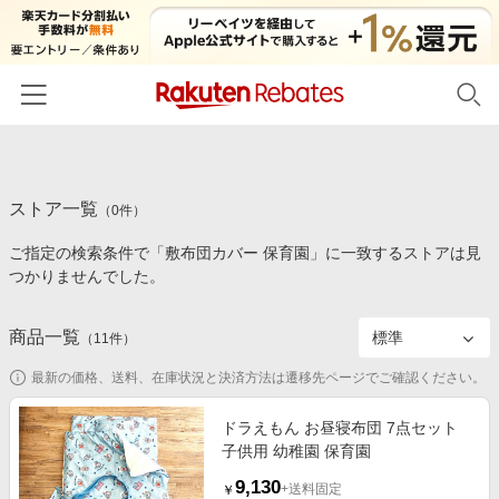
ホーム
ストア一覧
カテゴリー一覧
（
0
件）
ご指定の検索条件で「敷布団カバー 保育園」に一致するストアは見
百貨店・総合ECモール
イベント一覧
つかりませんでした。
ファッション・インナー・小物
リーベイツ注目ストア
ヘルプ
食品・スイーツ・お酒
商品一覧
（
11
件）
初回購入者限定特典
友達紹介
日用品・キッチン用品
対象ストア新規限定特典
最新の価格、送料、在庫状況と決済方法は遷移先ページでご確認ください。
コスメ・健康・医薬品
楽天IDでログイン/会員登録
新着ストアのご紹介
ドラえもん お昼寝布団 7点セット
キッズ・ベビー用品
子供用 幼稚園 保育園
電子書籍特集
家電・PC・スマホ・カメラ
9,130
楽天ペイ導入ストア
+送料固定
￥