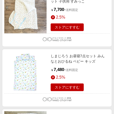
ット 子供用 すみっこ
7,700
+送料固定
￥
2.5%
ストアにすすむ
しまじろう お昼寝7点セット みん
なとおひるね ベビー キッズ
7,480
+送料固定
￥
2.5%
ストアにすすむ