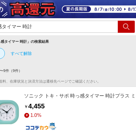
ショッピング
旅行
サ
っ感タイマー 時計
」の検索結果
すべて解除
〜
9
件
（
9
件）
送料、在庫状況と決済方法は遷移先ページでご確認ください。
ソニック トキ・サポ 時っ感タイマー 時計プラス ミント
4,455
￥
1.0%